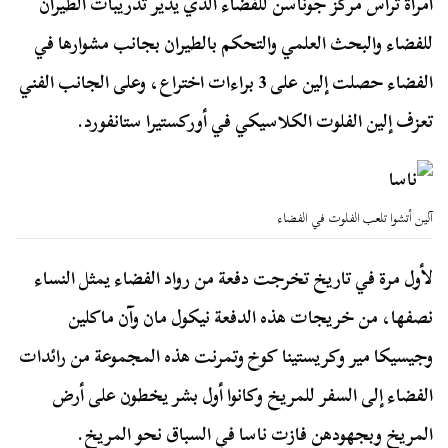
امرأة ترأس مركز جوناسن للفضاء الذي يدير تدريبات الطيران
للفضاء والبحث العلمي والتحكم بالطيران بجانب مشوارها في
الفضاء حصلت إلين على 3 براءات اختراع، وعلى الجانب الفني
تعزف إلين الفلوت الكلاسيكي في أوركستيرا ستانفورد.
آلين أتشوا تلعب الفلوت في الفضاء
لأول مرة في تاريخ تخرجت دفعة من رواد الفضاء يمثل النساء
نصفها، من خريجات هذه الدفعة نيكول مان وآن ماكلين
وجيسيكا مير وكريستينا كوخ وتمرنت هذه المجموعة من رائدات
الفضاء إلى السفر للمريخ وكانوا أول بشر يخطون على أرض
المريخ وبجهودهن فازت ناسا في السباق نحو المريخ.