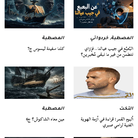
المصطبة
المصطبة
,
خردواتي
كلنا سفينة ثيسوس ج7
البُعبُع في جيب عيالنا.. فإزاي
نتطمن من غير ما نبقى مُخبرين؟
التخت
المصطبة
ألبوم القمر: قراءة في أزمة الهوية
مين معاه الشاكوش؟ ج6
الفنية لرامي صبري