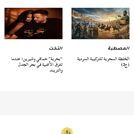
المصطبة
التخت
الخلطة السحرية للتركيبة السردية
“بحرية” حماقي وشيرين: عندما
(ج2)
تغرق الأغنية في بحر الجدل
والتريند