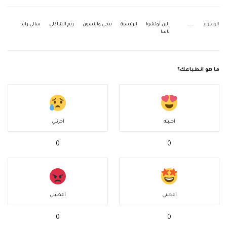
الوسوم
إلين أوتشوا
الرئيسية
بيجي وايتسون
ريم الشاذلي
سالي رايد
ناسا
ما هو انطباعك؟
أحببته
أحزنني
0
0
أعجبني
أغضبني
0
0