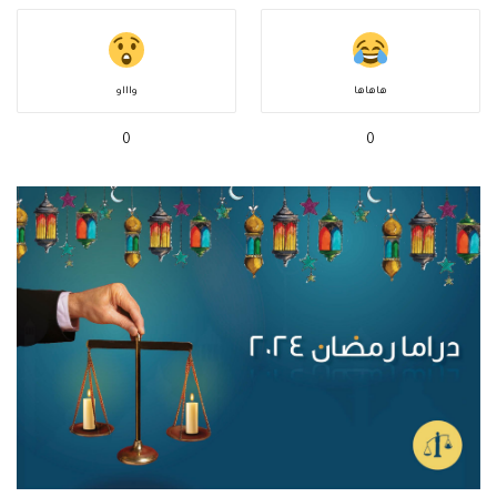
هاهاها
واااو
0
0