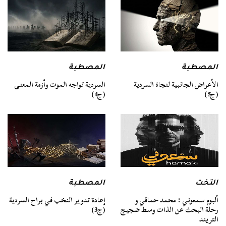
المصطبة
المصطبة
السردية تواجه الموت وأزمة المعنى
الأعراض الجانبية لنجاة السردية
(ج4)
(ج5)
التخت
المصطبة
ألبوم سمعوني : محمد حماقي و
إعادة تدوير النخب في براح السردية
رحلة البحث عن الذات وسط ضجيج
(ج3)
التريند