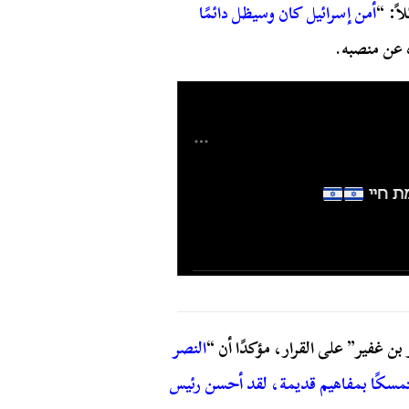
اً: “
أمن إسرائيل كان وسيظل دائمًا
 عن منصبه.
بن غفير” على القرار، مؤكدًا أن “
النصر
تمسكًا بمفاهيم قديمة، لقد أحسن رئيس