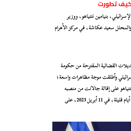
وكيف تطورت
لإسرائيلي، بنيامين نتنياهو، ووزير
والمحلل سعيد عكاشة، في مركز الأهرام
 التعديلات القضائية المقترحة من حكومة
إسرائيلي وأطلقت موجة مظاهرات واسعة؛
نياهو على إقالة جالانت من منصبه
وقتها، وهو ما أشعل الغضب الشعبي مجدداً، وأجبره بعد أيام قليلة، في 11 أبريل 2023، على