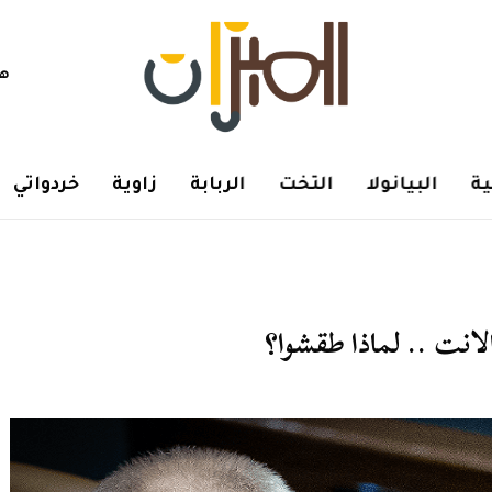
هم
ة
البيانولا
التخت
الربابة
زاوية
خردواتي
لانت .. لماذا طقشوا؟