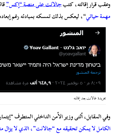
وعقب قرار إقالته، كتب
جالانت على منصة “إكس”
قائل
مهمة حياتي
“، ليعكس بذلك تمسكه بمبادئه رغم إبعاده
تغريدة غالانت بعد إقالته
وفي المقابل، أثنى وزير الأمن الداخلي المتطرف “إيتمار 
الكامل لا يمكن تحقيقه مع “جالانت”، الذي لا يزال م