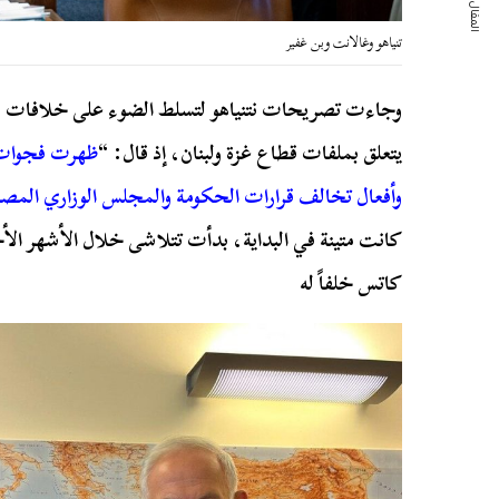
المقال التالي
تنياهو وغالانت وبن غفير
وجاءت تصريحات نتنياهو لتسلط الضوء على خلافات مت
يتعلق بملفات قطاع غزة ولبنان، إذ قال: “
ظهرت فجوات ك
وأفعال تخالف قرارات الحكومة والمجلس الوزاري المص
كانت متينة في البداية، بدأت تتلاشى خلال الأشهر الأخير
كاتس خلفاً له