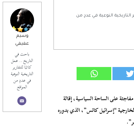
ر التاريخية النوعية في عددٍ من
وسيم
عفيفي
باحث في
التاريخ .. عمل
كاتبًا للتقارير
التاريخية النوعية
في عددٍ من
المواقع
 مفاجئة على الساحة السياسية، إقالة
الخارجية “إسرائيل كاتس”، الذي بدوره
ر”.