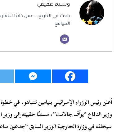
وسيم عفيفي
باحث في التاريخ .. عمل كاتبًا للتقاري
المواقع
أعلن رئيس الوزراء الإسرائيلي بنيامين نتنياهو، في خطوة
وزير الدفاع “يوآف جالانت”، مسندًا حقيبته إلى وزير 
سيخلفه في وزارة الخارجية الوزير السابق “جدعون ساع