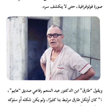
صورة فوتوغرافية، حتى لا ينكشف سره.
ويقول “طارق” ابن الدكتور عبد المنعم رفاعي صديق “هايم”،
:” كان أونكل طارق مرتبط بنا كثيرًا، ولم يكن شكله أو سلوكه