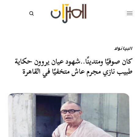
البيانولا
كان صوفيًا ومتدينًا..شهود عيان يروون حكاية
طبيب نازي مجرم عاش متخفيًا في القاهرة