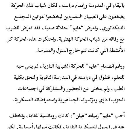
بالبقاء في المدرسة وإتمام دراسته، فكان شباب تلك الحركة
يضغطون على الصبيان المتمردين ليخضعوا لقوانين المجتمع
الديكتاتوري، وتعرض “هايم” لحادثة صعبة، فقد تعرض للضرب
مع رفاقه من شباب الحركة الهتلرية. واحتكرت هذه الحركة كل
الأنشطة التي كانت تتم خارج المنزل والمدرسة.
ورغم انضمام “هايم” للحركة الشبابية النازية، لم ينس حبه
للتعلم، فتفوق في دراسته في المدرسة الثانوية والتحق بكلية
الطب، ولم يتخلى عن الحضور والمشاركة في اجتماعات
الحزب النازي ومؤتمراته الجماهيرية واستعراضاته العسكرية.
أحب “هايم” زميلته “هيلن”، كانت رومانسية للغاية، وتختلف
عنه في الميول للعسكرية النازية، فكانت ميولها رأسمالية، لكن