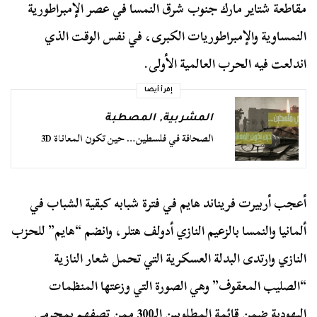
مقاطعة شتاير مارك جنوب شرق النمسا في عصر الإمبراطورية
النمساوية والإمبراطوريات الكبرى، في نفس الوقت الذي
اندلعت فيه الحرب العالمية الأولى.
إقرأ أيضا
المشربية
,
المصطبة
الصحافة في فلسطين… حين تكون المعاناة 3D
أعجب أربيرت فريناند هايم في فترة شبابه كبقية الشباب في
ألمانيا والنمسا بالزعيم النازي أدولف هتلر، وانضم “هايم” للحزب
النازي وارتدى البدلة العسكرية التي تحمل شعار النازية
“الصليب المعقوف” وهي الصورة التي وزعتها المنظمات
اليهودية ضمن قائمة المطلوبين الـ300 ممن تصفهم بمجرمي