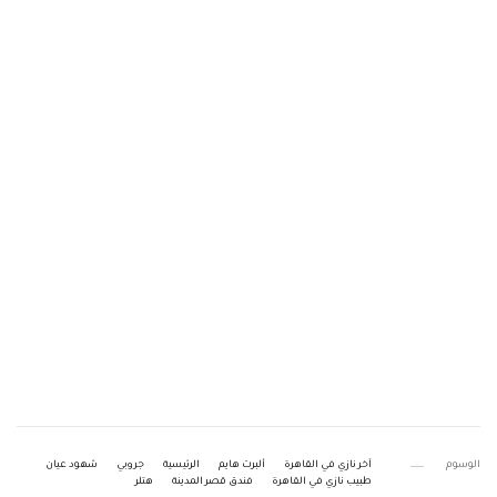
الوسوم
آخر نازي في القاهرة
ألبرت هايم
الرئيسية
جروبي
شهود عيان
طبيب نازي في القاهرة
فندق قصر المدينة
هتلر