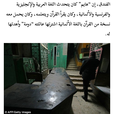
الفندق، إن “هايم” كان يتحدث اللغة العربية والإنجليزية
والفرنسية والألمانية، وكان يقرأ القرآن ويتعلمه، وكان يحمل معه
نسخة من القرآن باللغة الألمانية اشترتها عائلته “دومة” وأهدتها
له.