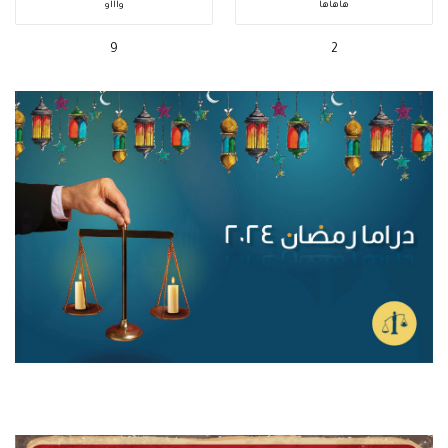
هاهاها
واااو
9
2