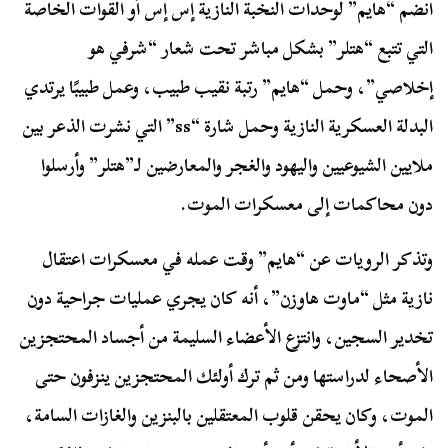
انضم “هايم” لوحدات النخبة النازية إس إس أو القوات الخاصة
التي تتبع “هتلر” بشكل مباشر تحت شعار “شرفي هو
إخلاصي”، وحمل “هايم” رتبة نقيب طبيب، وعمل طبيبًا يرتدي
البدلة العسكرية النازية وحمل شارة “ss” التي نشرت الذعر بين
ملايين الشيوعيين واليهود والغجر والمعارضين لـ”هتلر” وأرسلوا
دون محاكمات إلى معسكرات الموت.
وتذكر الرويات عن “هايم” وقت عمله في معسكرات اعتقال
نازية مثل “ماوت هاوزن”، أنه كان يجري عمليات جراحية دون
تخدير السجين، وانتزع الأعضاء السليمة من أجساد المحتجزين
الأصحاء لدراستها ومن ثم ترك أولئك المحتجزين ينزفون حتى
الموت، وكان يحقن قلوب المعتقلين بالبنزين والغازات السامة،