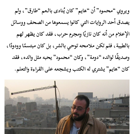
ويروي “محمود” أن “هايم” كان يُنادى بالـعم “طارق”، ولم
يصدق أحد الروايات التي كانوا يسمعوها من الصحف ووسائل
الإعلام من أنه كان نازيًا ومجرم حرب، فقد كان يظهر لهم
بالطيبة، فلم تكن ملامحه توحي بالشر، بل كان مبتسمًا وودودًا،
وصديقًا لوالده “دومة”، وكان “محمود” يحبه مثل والده، فقد
كان “هايم” يشتري له الكتب ويشجعه على القراءة والتعلم.