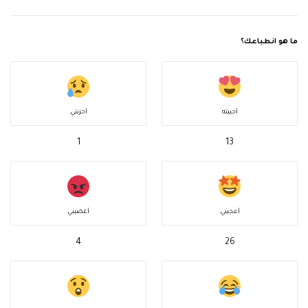
ما هو انطباعك؟
أحببته
أحزنني
1
13
أعجبني
أغضبني
4
26