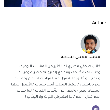
Author
محمد فهمي سلامة
كاتب صحفي مصري له الكثير من المقالات النوعية،
وكتب لعدة صُحف ومواقع إلكترونية مصرية وعربية،
ويتمنى لو طُبّقَ عليه قول عمنا فؤاد حدّاد : وان رجعت ف
يوم تحاسبني / مهنة الشـاعر أشـدْ حساب / الأصيل فيهــا
اسـتفاد الهَـمْ / وانتهى من الزُخْــرُف الكداب / لما شـاف
الدم قـــال : الدم / ما افتكـرش التوت ولا العِنّاب !