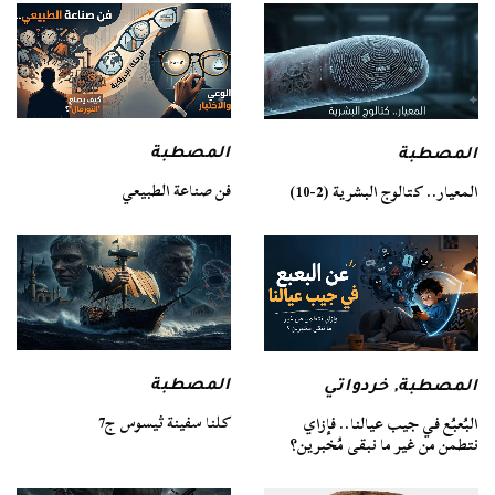
المصطبة
المصطبة
فن صناعة الطبيعي
المعيار.. كتالوج البشرية (2-10)
المصطبة
المصطبة
,
خردواتي
كلنا سفينة ثيسوس ج7
البُعبُع في جيب عيالنا.. فإزاي
نتطمن من غير ما نبقى مُخبرين؟