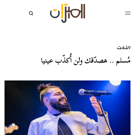
التخت
مُسلم .. هصدّقك ولن أُكذّب عينيا