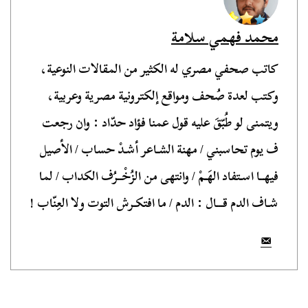
محمد فهمي سلامة
كاتب صحفي مصري له الكثير من المقالات النوعية،
وكتب لعدة صُحف ومواقع إلكترونية مصرية وعربية،
ويتمنى لو طُبّقَ عليه قول عمنا فؤاد حدّاد : وان رجعت
ف يوم تحاسبني / مهنة الشـاعر أشـدْ حساب / الأصيل
فيهــا اسـتفاد الهَـمْ / وانتهى من الزُخْــرُف الكداب / لما
شـاف الدم قـــال : الدم / ما افتكـرش التوت ولا العِنّاب !