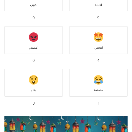
أحببته
أحزنني
0
9
أعجبني
أغضبني
0
4
هاهاها
واااو
3
1