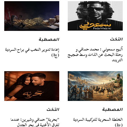
التخت
المصطبة
ألبوم سمعوني : محمد حماقي و
إعادة تدوير النخب في براح السردية
رحلة البحث عن الذات وسط ضجيج
(ج3)
التريند
المصطبة
التخت
الخلطة السحرية للتركيبة السردية
“بحرية” حماقي وشيرين: عندما
(ج2)
تغرق الأغنية في بحر الجدل