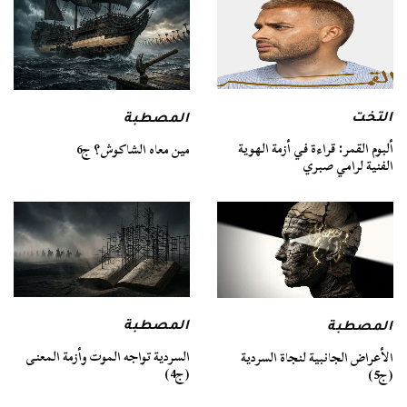
التخت
المصطبة
ألبوم القمر: قراءة في أزمة الهوية
مين معاه الشاكوش؟ ج6
الفنية لرامي صبري
المصطبة
المصطبة
السردية تواجه الموت وأزمة المعنى
الأعراض الجانبية لنجاة السردية
(ج4)
(ج5)