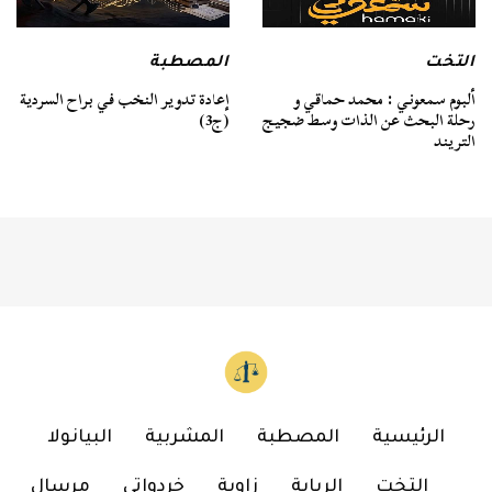
التخت
المصطبة
ألبوم سمعوني : محمد حماقي و
إعادة تدوير النخب في براح السردية
رحلة البحث عن الذات وسط ضجيج
(ج3)
التريند
الرئيسية
المصطبة
المشربية
البيانولا
التخت
الربابة
زاوية
خردواتي
مرسال