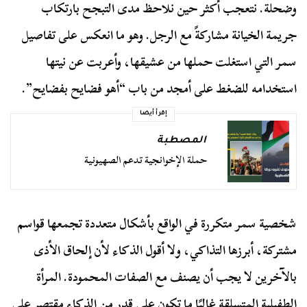
وضحلة. نتعجب أكثر حين نلاحظ مدى التبجح بارتكاب
جريمة الخيانة مشاركةً مع الرجل. وهو ما انعكس على تفاصيل
سمر التي استغلت حملها من عشيقها، وأعربت عن نيتها
استخدامه للضغط على أمجد من باب “أهو فضايح بفضايح”.
إقرأ أيضا
المصطبة
حملة الإخوانجية تدعم الصهيونية
شخصية سمر متكررة في الواقع بأشكال متعددة تجمعها قواسم
مشتركة، أبرزها التذاكي، ولا أقول الذكاء لأن إلحاق الأذى
بالآخرين لا يجب أن يصنف مع الصفات المحمودة. المرأة
الطفيلية المتسلقة غالبًا ما تكون على قدر من الذكاء مقتصر على