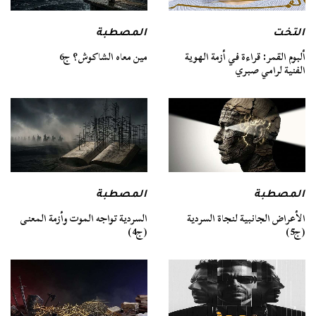
التخت
المصطبة
ألبوم القمر: قراءة في أزمة الهوية
مين معاه الشاكوش؟ ج6
الفنية لرامي صبري
المصطبة
المصطبة
السردية تواجه الموت وأزمة المعنى
الأعراض الجانبية لنجاة السردية
(ج4)
(ج5)