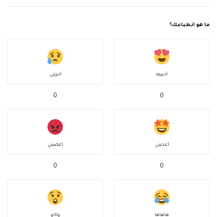
ما هو انطباعك؟
أحببته
أحزنني
0
0
أعجبني
أغضبني
0
0
هاهاها
واااو