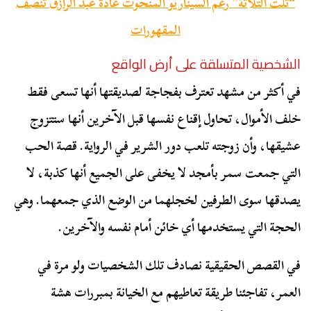
“تلت التلاتة” رغم السيناريو المنحوت غادة عبد الرازق تنصف
المقهورات
الشخصية المتسلقة على أرض الواقع
في أكثر من مشهد تعترف بفجاجة لصديقتها أنها تسعى فقط
خلف الأموال، تحاول إقناع نفسها قبل الآخرين أنها ستتزوج
عشيقها، وأن زوجته تلعب دور الشرير في الرواية. قصة الحب
التي جمعت سمر بأمجد لا يخفى على الجميع أنها كذبة، لا
يصدقها سوى الطرفين لخجلهما من الوضع الذي جمعهما. وهي
الحجة التي يستخدمها أي خائن أمام نفسه والآخرين.
في القصص الحقيقية نصادف تلك الشخصيات ولو مرة في
العمر، تفاجئنا طريقة تعاطيهم مع الخيانة بمبررات هشة