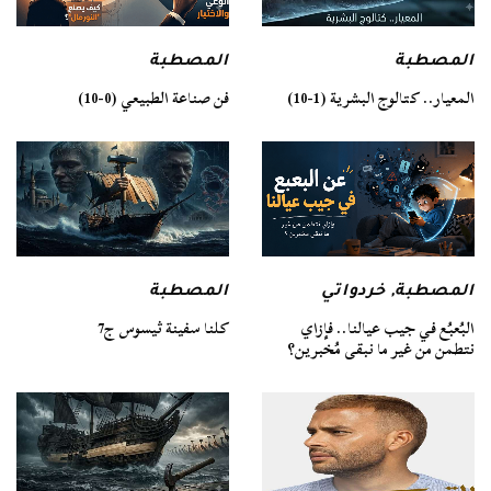
المصطبة
المصطبة
فن صناعة الطبيعي (0-10)
المعيار.. كتالوج البشرية (1-10)
المصطبة
المصطبة
,
خردواتي
كلنا سفينة ثيسوس ج7
البُعبُع في جيب عيالنا.. فإزاي
نتطمن من غير ما نبقى مُخبرين؟