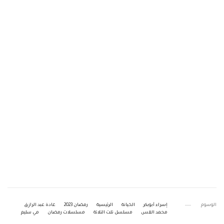
الوسوم
إسراء أبوبكر
الخيانة
الرئيسية
رمضان 2023
غادة عبد الرازق
محمد القس
مسلسل تلت التلاتة
مسلسلات رمضان
مي سليم