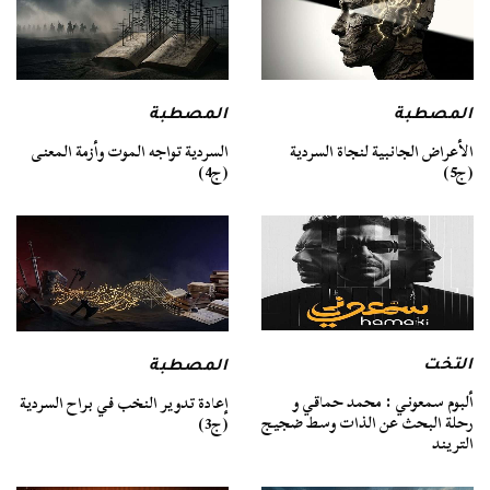
المصطبة
المصطبة
السردية تواجه الموت وأزمة المعنى
الأعراض الجانبية لنجاة السردية
(ج4)
(ج5)
التخت
المصطبة
ألبوم سمعوني : محمد حماقي و
إعادة تدوير النخب في براح السردية
رحلة البحث عن الذات وسط ضجيج
(ج3)
التريند