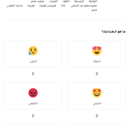
التوعية
الرئيسية
الطود
الميزان
صعيد مصر
عمرو سليم عبد الراضي
غانا
فيروس كورونا
كورونا
محمد الموجي
مصر
ما هو انطباعك؟
أحببته
أحزنني
0
0
أعجبني
أغضبني
0
0