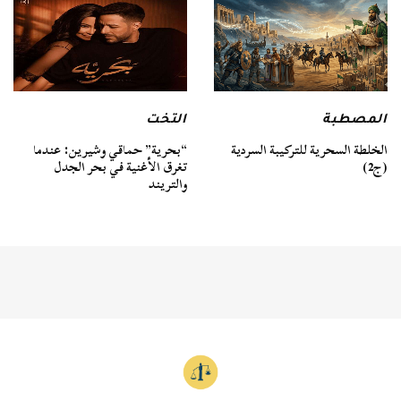
المصطبة
التخت
الخلطة السحرية للتركيبة السردية
“بحرية” حماقي وشيرين: عندما
(ج2)
تغرق الأغنية في بحر الجدل
والتريند