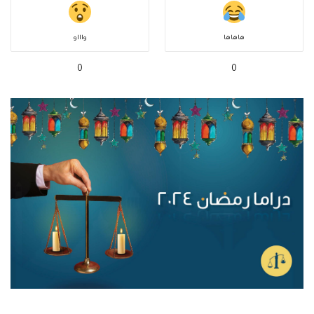
هاهاها
واااو
0
0