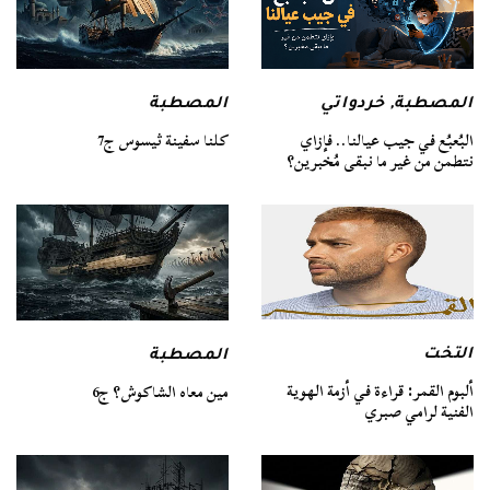
المصطبة
المصطبة
,
خردواتي
كلنا سفينة ثيسوس ج7
البُعبُع في جيب عيالنا.. فإزاي
نتطمن من غير ما نبقى مُخبرين؟
التخت
المصطبة
ألبوم القمر: قراءة في أزمة الهوية
مين معاه الشاكوش؟ ج6
الفنية لرامي صبري