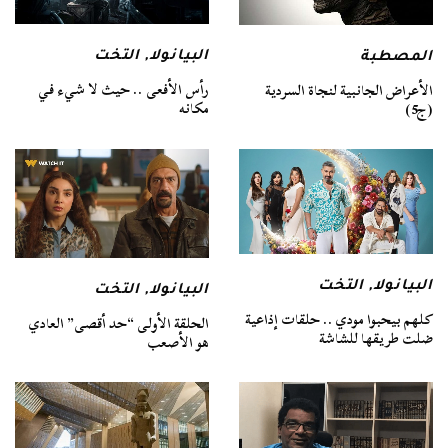
البيانولا
,
التخت
المصطبة
رأس الأفعى .. حيث لا شيء في
الأعراض الجانبية لنجاة السردية
مكانه
(ج5)
البيانولا
,
التخت
البيانولا
,
التخت
كلهم بيحبوا مودي .. حلقات إذاعية
الحلقة الأولى “حد أقصى” العادي
ضلت طريقها للشاشة
هو الأصعب