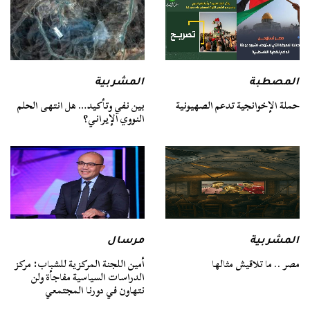
المصطبة
المشربية
حملة الإخوانجية تدعم الصهيونية
بين نفي وتأكيد… هل انتهى الحلم
النووي الإيراني؟
المشربية
مرسال
مصر .. ما تلاقيش مثالها
أمين اللجنة المركزية للشباب: مركز
الدراسات السياسية مفاجأة ولن
نتهاون في دورنا المجتمعي