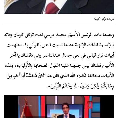
تغريدة توكل كرمان
وعندما مات الرئيس الأسبق محمد مرسي نعت توكل كرمان وفاته
بالإساءة للذات الإلهية عندما نسيت النص القرآني إذ استلهمت
أبيات نزار قباني في نعي جمال عبدالناصر وهي «قتلناك يا آخر
الأنبياء قتلناك ليس جديدا علينا اغتيال الصحابة والأولياء»، وهذه
الأبيات مخالفة لكلام الله الذي قال «مَا كَانَ مُحَمَّدٌ أَبَا أَحَدٍ مِنْ
رِجَالِكُمْ وَلَكِنْ رَسُولَ اللَّهِ وَخَاتَمَ النَّبِيِّينَ».