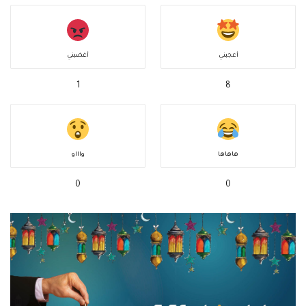
أعجبني
أغضبني
1
8
هاهاها
واااو
0
0