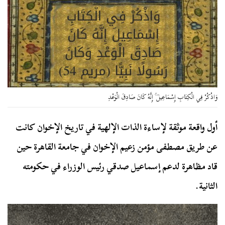
وَاذْكُرْ فِي الْكِتَابِ إِسْمَاعِيلَ ۚ إِنَّهُ كَانَ صَادِقَ الْوَعْدِ
أول واقعة موثقة لإساءة الذات الإلهية في تاريخ الإخوان كانت
عن طريق مصطفى مؤمن زعيم الإخوان في جامعة القاهرة حين
قاد مظاهرة لدعم إسماعيل صدقي رئيس الوزراء في حكومته
الثانية.