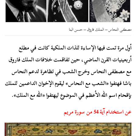
مصطفى النحاس – الملك فاروق – حسن البنا
أول مرة تمت فيها الإساءة للذات الملكية كانت في مطلع
أربعينيات القرن الماضي، حين تفاقمت خلافات الملك فاروق
مع مصطفى النحاس وخرج الشعب في تظاهرة لدعم النحاس
باشا فهتفوا «الشعب مع النحاس» ليقوم الإخوان الداعمين للملك
بإقحام اسم الله الأعظم في الموضوع ليهتفوا «الله مع الملك».
عن استخدام آية 54 من سورة مريم