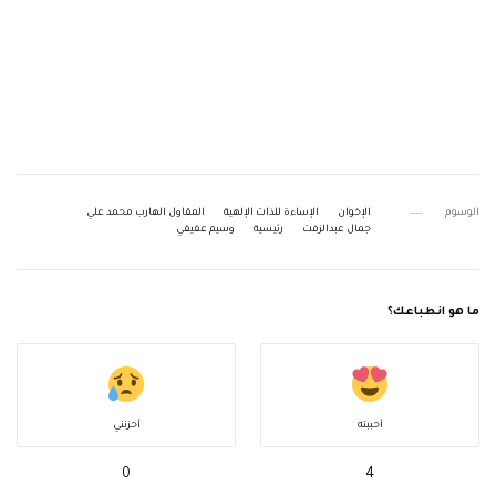
الوسوم
الإخوان
الإساءة للذات الإلهية
المقاول الهارب محمد علي
جمال عبدالزفت
رئيسية
وسيم عفيفي
ما هو انطباعك؟
أحببته
أحزنني
0
4