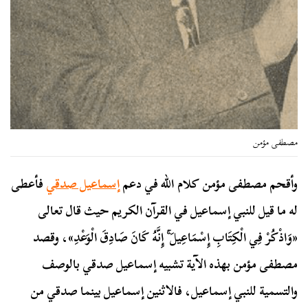
مصطفى مؤمن
وأقحم مصطفى مؤمن كلام الله في دعم
إسماعيل صدقي
فأعطى
له ما قيل للنبي إسماعيل في القرآن الكريم حيث قال تعالى
«وَاذْكُرْ فِي الْكِتَابِ إِسْمَاعِيلَ ۚ إِنَّهُ كَانَ صَادِقَ الْوَعْدِ»، وقصد
مصطفى مؤمن بهذه الآية تشبيه إسماعيل صدقي بالوصف
والتسمية للنبي إسماعيل، فالاثنين إسماعيل بينما صدقي من