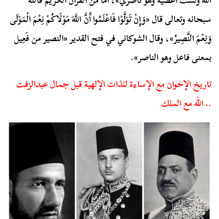
الله ولست أعصيه وهو ناصري»، أما من القرآن الكريم فالله
سبحانه وتعالى قال «وَإِنْ تَوَلَّوْا فَاعْلَمُوا أَنَّ اللَّهَ مَوْلَاكُمْ نِعْمَ الْمَوْلَى
وَنِعْمَ النَّصِيرُ»، وقال الشوكاني في فتح القدير «النصير من فَعِيل
بمعنى فاعل وهو الناصر».
تاريخ الإخوان مع الإساءة للذات الإلهية قبل جمال عبدالزفت
.. الله مع الملك