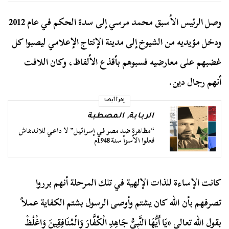
وصل الرئيس الأسبق محمد مرسي إلى سدة الحكم في عام 2012
ودخل مؤيديه من الشيوخ إلى مدينة الإنتاج الإعلامي ليصبوا كل
غضبهم على معارضيه فسبوهم بأقذع الألفاظ، وكان اللافت
أنهم رجال دين.
إقرأ أيضا
الربابة
,
المصطبة
“مظاهرة ضد مصر في إسرائيل” لا داعي للاندهاش
فعلوا الأسوأ سنة 1948م
كانت الإساءة للذات الإلهية في تلك المرحلة أنهم برروا
تصرفهم بأن الله كان يشتم وأوصى الرسول بشتم الكفاية عملاً
بقول الله تعالى «يَا أَيُّهَا النَّبِيُّ جَاهِدِ الْكُفَّارَ وَالْمُنَافِقِينَ وَاغْلُظْ