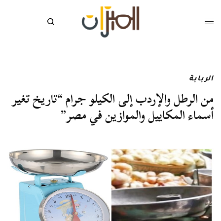
الربابة
من الرطل والإردب إلى الكيلو جرام “تاريخ تغير
أسماء المكاييل والموازين في مصر”