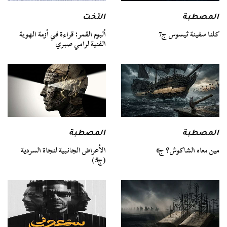
المصطبة
التخت
كلنا سفينة ثيسوس ج7
ألبوم القمر: قراءة في أزمة الهوية
الفنية لرامي صبري
المصطبة
المصطبة
مين معاه الشاكوش؟ ج6
الأعراض الجانبية لنجاة السردية
(ج5)