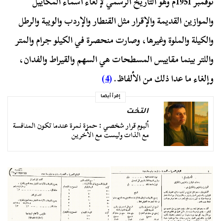
نوفمبر 1951م وهو التاريخ الرسمي لإلغاء أسماء المكاييل
والموازين القديمة والإقرار مثل القنطار والإردب والويبة والرطل
والكيلة والملوة وغيرها، وصارت منحصرة في الكيلو جرام والمتر
واللتر بينما مقاييس المسطحات هي السهم والقيراط والفدان،
وإلغاء ما عدا ذلك من الألفاظ.
(4)
إقرأ أيضا
التخت
ألبوم قرار شخصي : حمزة نمرة عندما تكون المنافسة
مع الذات وليست مع الآخرين