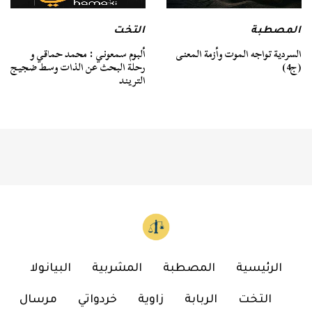
المصطبة
التخت
السردية تواجه الموت وأزمة المعنى
ألبوم سمعوني : محمد حماقي و
(ج4)
رحلة البحث عن الذات وسط ضجيج
التريند
الرئيسية
المصطبة
المشربية
البيانولا
التخت
الربابة
زاوية
خردواتي
مرسال