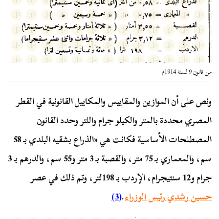
من قانون 9 لسنة 1914م
ونص على أن الموازين والمقاييس والمكاييل القانونية في القطر
المصري محددة بالمتر والكيلو جرام واللتر وحدد القانون
المصطلحات الأساسية فكانت هي «الذراع بشقيه البلدي بـ 58
سم، والمعماري بـ 75 متر، والقصبة بـ 3 متر و55 سم، والدرهم بـ 3
جرام و12 سنتيجرام، الإردب بـ 198لتر، وتم ذلك في عصر
حسين رشدي رئيس الوزراء
.
(3)