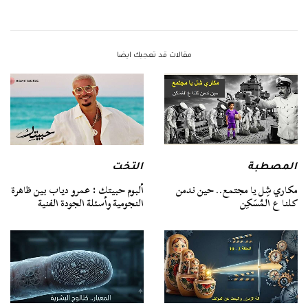
مقالات قد تعجبك ايضا
المصطبة
التخت
مكاري شِل يا مجتمع.. حين ندمن
ألبوم حبيتك : عمرو دياب بين ظاهرة
كلنا ع المُسَكِن
النجومية وأسئلة الجودة الفنية