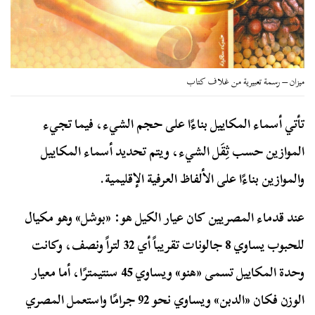
ميزان – رسمة تعبيرية من غلاف كتاب
تأتي أسماء المكاييل بناءًا على حجم الشيء، فيما تجيء
الموازين حسب ثِقَل الشيء، ويتم تحديد أسماء المكاييل
والموازين بناءًا على الألفاظ العرفية الإقليمية.
عند قدماء المصريين كان عيار الكيل هو: «بوشل» وهو مكيال
للحبوب يساوي 8 جالونات تقريباً أي 32 لتراً ونصف، وكانت
وحدة المكاييل تسمى «هنو» ويساوي 45 سنتيمترًا، أما معيار
الوزن فكان «الدبن» ويساوي نحو 92 جرامًا واستعمل المصري