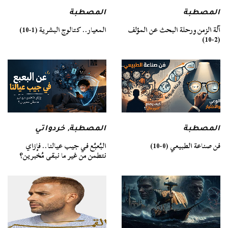
المصطبة
المصطبة
آلة الزمن ورحلة البحث عن المؤلف
المعيار.. كتالوج البشرية (1-10)
(2-10)
المصطبة
المصطبة
,
خردواتي
فن صناعة الطبيعي (0-10)
البُعبُع في جيب عيالنا.. فإزاي
نتطمن من غير ما نبقى مُخبرين؟