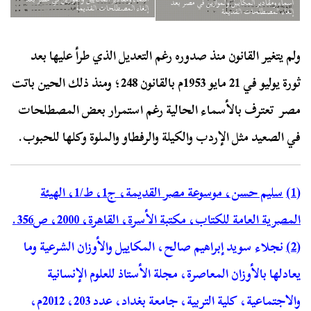
أسماء ومقادير المكاييل والموازين في مصر بعد
إلغاء المصطلحات القديمة
إلغاء المصطلحات القديمة
ولم يتغير القانون منذ صدوره رغم التعديل الذي طرأ عليها بعد
ثورة يوليو في 21 مايو 1953م بالقانون 248؛ ومنذ ذلك الحين باتت
مصر تعترف بالأسماء الحالية رغم استمرار بعض المصطلحات
في الصعيد مثل الإردب والكيلة والرفطاو والملوة وكلها للحبوب.
(1)
سليم حسن، موسوعة مصر القديمة، ج1، ط/1، الهيئة
المصرية العامة للكتاب، مكتبة الأسرة، القاهرة، 2000، ص356.
(2)
نجلاء سويد إبراهيم صالح، المكاييل والأوزان الشرعية وما
يعادلها بالأوزان المعاصرة، مجلة الأستاذ للعلوم الإنسانية
والاجتماعية، كلية التربية، جامعة بغداد، عدد 203، 2012م،