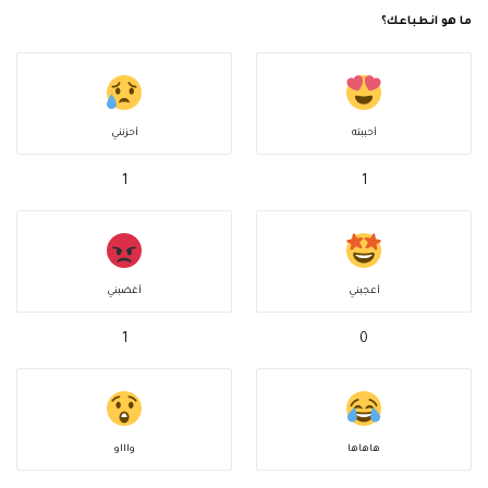
ما هو انطباعك؟
أحببته
أحزنني
1
1
أعجبني
أغضبني
1
0
هاهاها
واااو