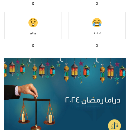
0
0
هاهاها
واااو
0
0