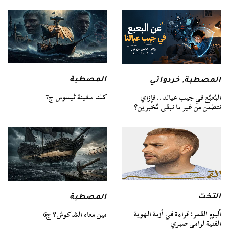
المصطبة
المصطبة
,
خردواتي
كلنا سفينة ثيسوس ج7
البُعبُع في جيب عيالنا.. فإزاي
نتطمن من غير ما نبقى مُخبرين؟
التخت
المصطبة
ألبوم القمر: قراءة في أزمة الهوية
مين معاه الشاكوش؟ ج6
الفنية لرامي صبري