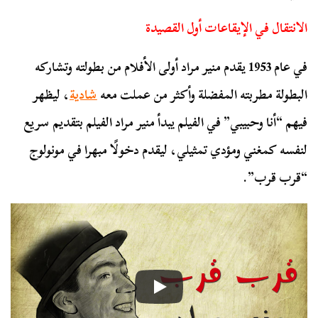
الانتقال في الإيقاعات أول القصيدة
في عام 1953 يقدم منير مراد أولى الأفلام من بطولته وتشاركه
البطولة مطربته المفضلة وأكثر من عملت معه
شادية
، ليظهر
فيهم “أنا وحبيبي” في الفيلم يبدأ منير مراد الفيلم بتقديم سريع
لنفسه كمغني ومؤدي تمثيلي، ليقدم دخولًا مبهرا في مونولوج
“قرب قرب”.