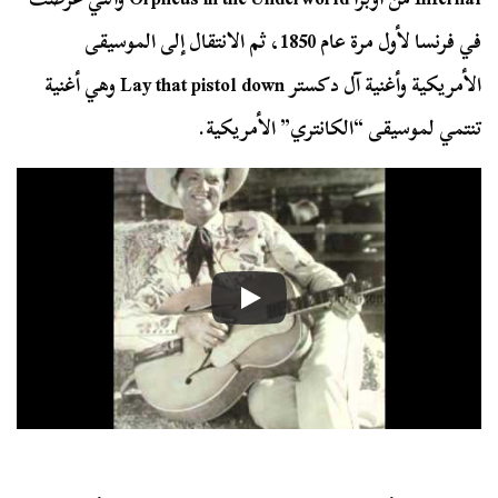
في فرنسا لأول مرة عام 1850، ثم الانتقال إلى الموسيقى
الأمريكية وأغنية آل دكستر Lay that pistol down وهي أغنية
تنتمي لموسيقى “الكانتري” الأمريكية.