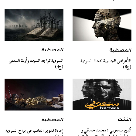
المصطبة
المصطبة
السردية تواجه الموت وأزمة المعنى
الأعراض الجانبية لنجاة السردية
(ج4)
(ج5)
التخت
المصطبة
ألبوم سمعوني : محمد حماقي و
إعادة تدوير النخب في براح السردية
رحلة البحث عن الذات وسط ضجيج