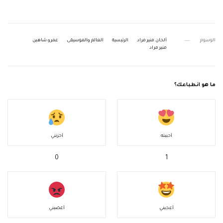
الوسوم
ألحان منير مراد
الرئيسية
العالم والموسيقى
عمرو شاهين
منير مراد
ما هو انطباعك؟
أحببته
أحزنني
0
1
أعجبني
أغضبني