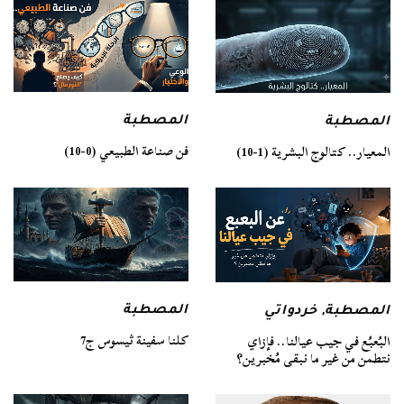
المصطبة
المصطبة
فن صناعة الطبيعي (0-10)
المعيار.. كتالوج البشرية (1-10)
المصطبة
المصطبة
,
خردواتي
كلنا سفينة ثيسوس ج7
البُعبُع في جيب عيالنا.. فإزاي
نتطمن من غير ما نبقى مُخبرين؟