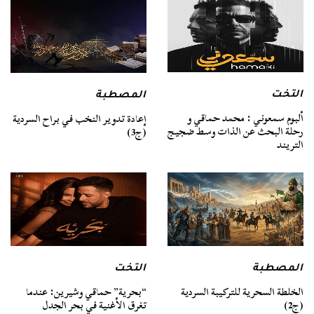
التخت
المصطبة
ألبوم سمعوني : محمد حماقي و
إعادة تدوير النخب في براح السردية
رحلة البحث عن الذات وسط ضجيج
(ج3)
التريند
المصطبة
التخت
الخلطة السحرية للتركيبة السردية
“بحرية” حماقي وشيرين: عندما
(ج2)
تغرق الأغنية في بحر الجدل