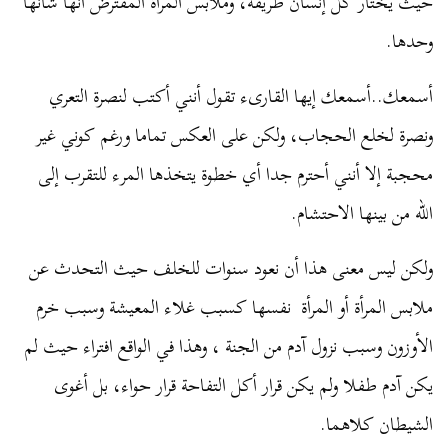
حيث يختار كل إنسان طريقه، وملابس المرأة المفترض أنها شأنها
وحدها.
أسمعك..أسمعك إيها القارىء تقول أنني أكتب لنصرة التعري
ونصرة لخلع الحجاب، ولكن على العكس تماما ورغم كوني غير
محجبة إلا أنني أحترم جدا أي خطوة يتخذها المرء للتقرب إلى
الله من بينها الاحتشام.
ولكن ليس معنى هذا أن نعود سنوات للخلف حيث التحدث عن
ملابس المرأة أو المرأة نفسها كسبب غلاء المعيشة وسبب خرم
الأوزون وسبب نزول آدم من الجنة ، وهذا في الواقع افتراء حيث لم
يكن آدم طفلا ولم يكن قرار أكل التفاحة قرار حواء، بل أغوى
الشيطان كلاهما.