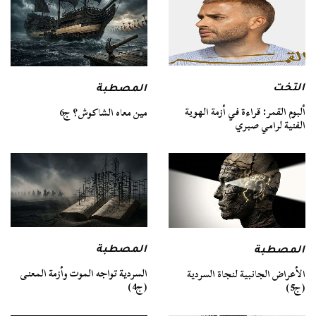
التخت
المصطبة
ألبوم القمر: قراءة في أزمة الهوية
مين معاه الشاكوش؟ ج6
الفنية لرامي صبري
المصطبة
المصطبة
السردية تواجه الموت وأزمة المعنى
الأعراض الجانبية لنجاة السردية
(ج4)
(ج5)