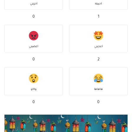
أحببته
أحزنني
0
1
أعجبني
أغضبني
0
2
هاهاها
واااو
0
0