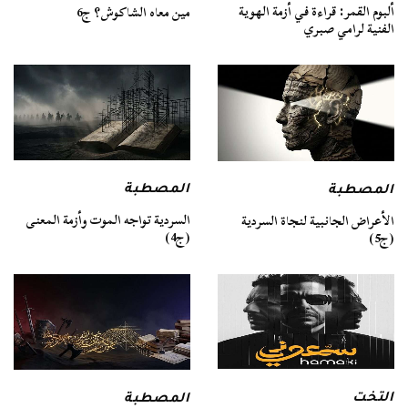
ألبوم القمر: قراءة في أزمة الهوية
مين معاه الشاكوش؟ ج6
الفنية لرامي صبري
المصطبة
المصطبة
السردية تواجه الموت وأزمة المعنى
الأعراض الجانبية لنجاة السردية
(ج4)
(ج5)
التخت
المصطبة