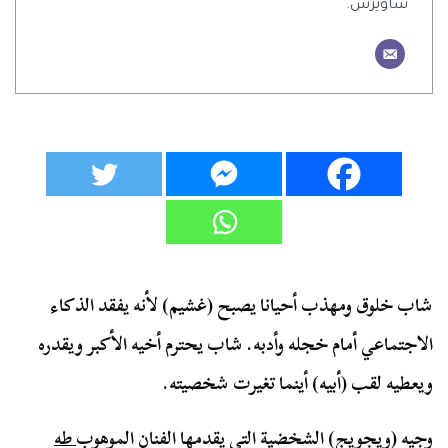
ساويرس.
شاب خلوق ومهذب أحيانا يصبح (غشيم) لأنه يفقد الذكاء
الاجتماعي أمام خجله وأدبه. شاب يحترم أخيه الأكبر ويقدره
ويعطيه لقب (أبيه) أينما تغيرت شخصيته.
وجيه (ويجويج) الشخضية التي يقدمها الفنان الموهوب
طه