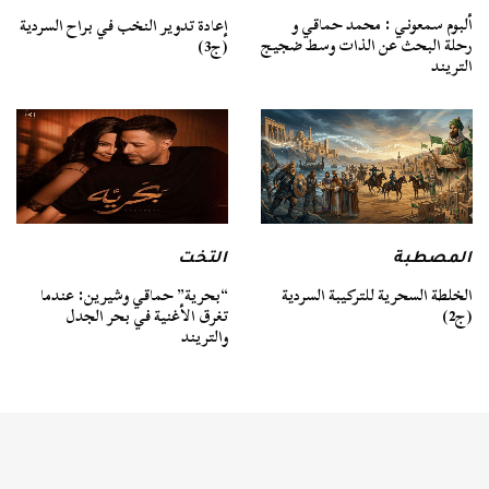
ألبوم سمعوني : محمد حماقي و
إعادة تدوير النخب في براح السردية
رحلة البحث عن الذات وسط ضجيج
(ج3)
التريند
المصطبة
التخت
الخلطة السحرية للتركيبة السردية
“بحرية” حماقي وشيرين: عندما
(ج2)
تغرق الأغنية في بحر الجدل
والتريند