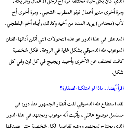
الذي كان بكل حياة مختلفة مرة أخ لرجل الأعمال وشريكه،
ومرة أخرى مدير أعمال نونو المطرب الشعبي، ومرة أخرى أخ
لأب (محتاس) يريد المدد من أخيه وكذلك رأيناه أخو البلطجي.
المدهش في هذا الدور هو هذه التحولات التي أتقن أدائها الفنان
الموهوب طه الدسوقي بشكل غاية في الروعة، فكل شخصية
كانت تختلف عن الأخرى وأحببنا ويجيج في كل لون وفي كل
شكل.
اقرأ أيضا…ماذا لو امتلكنا الصفارة؟
لقد استطاع طه الدسوقي لفت أنظار الجمهور منذ دوره في
مسلسل موضوع عائلي، وأثبت أنه موهوب ومجتهد في هذا الدور
الذي يحتاج لمجهود ووضع تفاصيل لكل شخصية حتى يصدقها