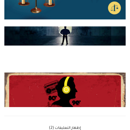
‫إظهار التعليقات (2)