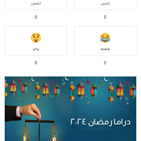
أعجبني
أغضبني
0
0
هاهاها
واااو
0
0