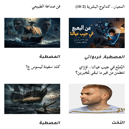
فن صناعة الطبيعي
المعيار.. كتالوج البشرية (2-10)
المصطبة
المصطبة
,
خردواتي
كلنا سفينة ثيسوس ج7
البُعبُع في جيب عيالنا.. فإزاي
نتطمن من غير ما نبقى مُخبرين؟
التخت
المصطبة