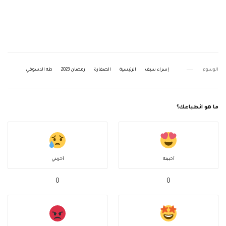
الوسوم
إسراء سيف
الرئيسية
الصفارة
رمضان 2023
طه الدسوقي
ما هو انطباعك؟
أحببته
أحزنني
0
0