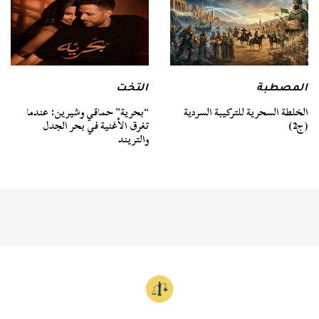
المصطبة
التخت
الخلطة السحرية للتركيبة السردية
“بحرية” حماقي وشيرين: عندما
(ج2)
تغرق الأغنية في بحر الجدل
والتريند