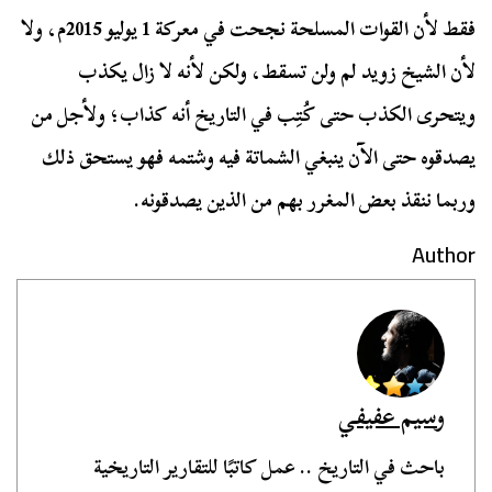
فقط لأن القوات المسلحة نجحت في معركة 1 يوليو 2015م، ولا
لأن الشيخ زويد لم ولن تسقط، ولكن لأنه لا زال يكذب
ويتحرى الكذب حتى كُتِب في التاريخ أنه كذاب؛ ولأجل من
يصدقوه حتى الآن ينبغي الشماتة فيه وشتمه فهو يستحق ذلك
وربما ننقذ بعض المغرر بهم من الذين يصدقونه.
Author
وسيم عفيفي
باحث في التاريخ .. عمل كاتبًا للتقارير التاريخية