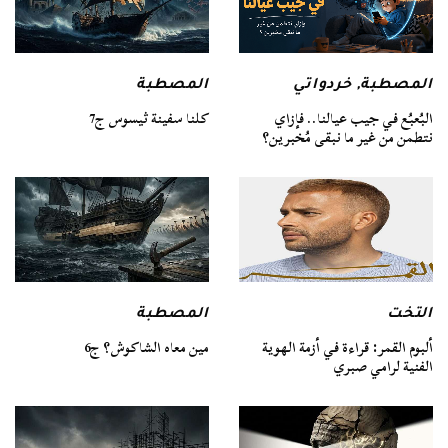
المصطبة
المصطبة
,
خردواتي
كلنا سفينة ثيسوس ج7
البُعبُع في جيب عيالنا.. فإزاي
نتطمن من غير ما نبقى مُخبرين؟
التخت
المصطبة
ألبوم القمر: قراءة في أزمة الهوية
مين معاه الشاكوش؟ ج6
الفنية لرامي صبري