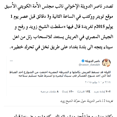
تصدر ناصر الدويلة الإخواني نائب مجلس الأمة الكويتي الأسبق
موقع تويتر ووكتب في الساعة الثانية و3 دقائق قبل عصر يوم 1
يوليو 2015م تغريدة قال فيها «سقطت الشيخ زويد و رفح و
الجيش المصري في العريش يستعد للانسحاب رتل من اهل
سيناء يتجه الى بلدة بغداد على طريق نخل في تحرك خطير».
تغريدة 2 لـ ناصر الدويلة حول معركة الشيخ زويد
وكان منشوره هذا أحد منشوراته التي كتبها ومن ضمنها قوله