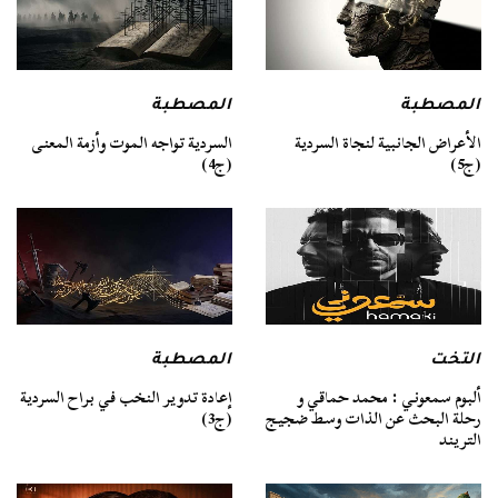
المصطبة
المصطبة
السردية تواجه الموت وأزمة المعنى
الأعراض الجانبية لنجاة السردية
(ج4)
(ج5)
التخت
المصطبة
ألبوم سمعوني : محمد حماقي و
إعادة تدوير النخب في براح السردية
رحلة البحث عن الذات وسط ضجيج
(ج3)
التريند