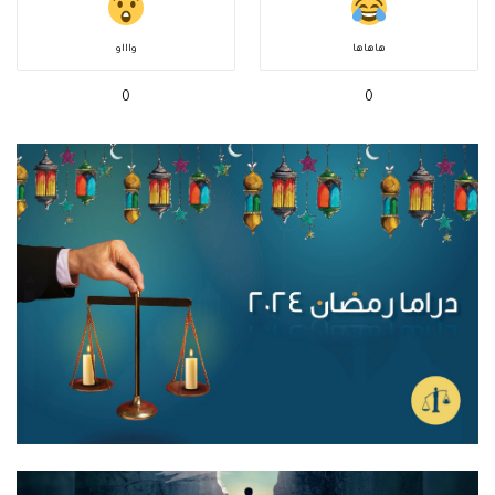
هاهاها
واااو
0
0