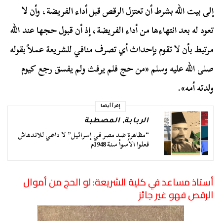
إلى بيت الله بشرط أن تعتزل الرقص قبل أداء الفريضة، وأن لا
تعود له بعد انتهاءها من أداء الفريضة، إذ أن قبول حجها عند الله
مرتبط بأن لا تقوم بإحداث أي تصرف منافي للشريعة عملاً بقوله
صلى الله عليه وسلم «من حج فلم يرفث ولم يفسق رجع كيوم
ولدته أمه».
إقرأ أيضا
الربابة
,
المصطبة
“مظاهرة ضد مصر في إسرائيل” لا داعي للاندهاش
فعلوا الأسوأ سنة 1948م
أستاذ مساعد في كلية الشريعة: لو الحج من أموال
الرقص فهو غير جائز