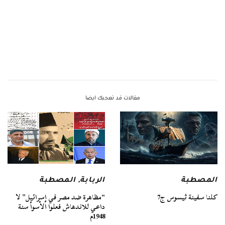
مقالات قد تعجبك ايضا
المصطبة
الربابة
,
المصطبة
كلنا سفينة ثيسوس ج7
“مظاهرة ضد مصر في إسرائيل” لا
داعي للاندهاش فعلوا الأسوأ سنة
1948م