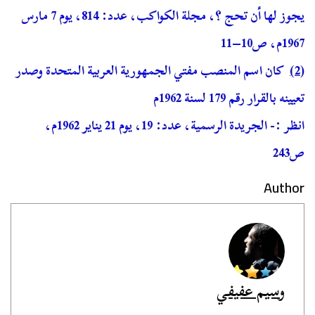
يجوز لها أن تحج ؟، مجلة الكواكب، عدد: 814، يوم 7 مارس
1967م، ص10–11
(2)
كان اسم المنصب مفتي الجمهورية العربية المتحدة وصدر
تعيينه بالقرار رقم 179 لسنة 1962م
انظر :- الجريدة الرسمية، عدد: 19، يوم 21 يناير 1962م،
ص243
Author
وسيم عفيفي