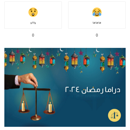
هاهاها
واااو
0
0