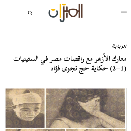
الربابة
معارك الأزهر مع راقصات مصر في الستينيات
(1–2) حكاية حج نجوى فؤاد