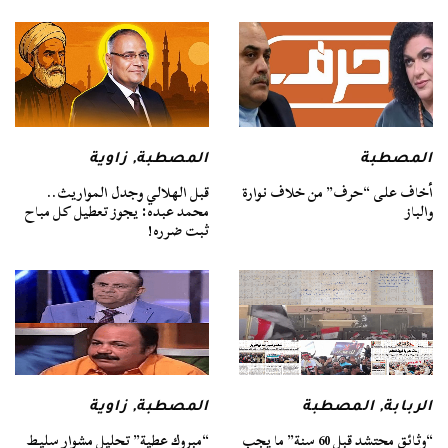
المصطبة
المصطبة
,
زاوية
أخاف على “حرف” من خلاف نوارة
قبل الهلالي وجدل المواريث..
والباز
محمد عبده: يجوز تعطيل كل مباح
ثبت ضرره!
الربابة
,
المصطبة
المصطبة
,
زاوية
“وثائق محتشد قبل 60 سنة” ما يجب
“مبروك عطية” تحليل مشوار سليط