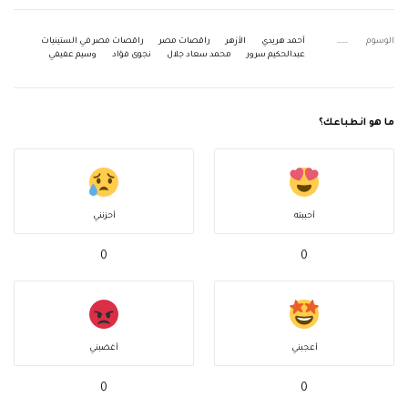
الوسوم
أحمد هريدي
الأزهر
راقصات مصر
راقصات مصر في الستينيات
عبدالحكيم سرور
محمد سعاد جلال
نجوى فؤاد
وسيم عفيفي
ما هو انطباعك؟
أحببته
أحزنني
0
0
أعجبني
أغضبني
0
0