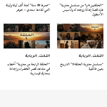
“الحلقتين 6 و7 من مسلسل معاوية”
“عمرها 50 سنة” لعنة ألف ليلة وليلة
هذه قصة إهانة زوجته له وتأسيس
التي تفادها سعدي – جوهر
الأسطول
التخت
,
الربابة
التخت
,
الربابة
“مسلسل معاوية الحلقة 5” التاريخ
“الحلقة الرابعة من معاوية” أخطاء
بعين طائفية
في مشاهد قصر الخضراء وإجادة
بمعارك قيسارية