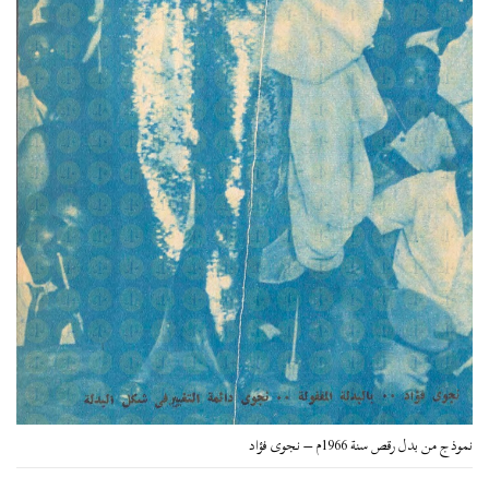
نموذج من بدل رقص سنة 1966م – نجوى فؤاد