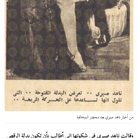
من أخبار ناهد صبري بعد محضر المخالفة
وقالت ناهد صبري في شكوتها إني أطالب بأن تكون بدلة الرقص