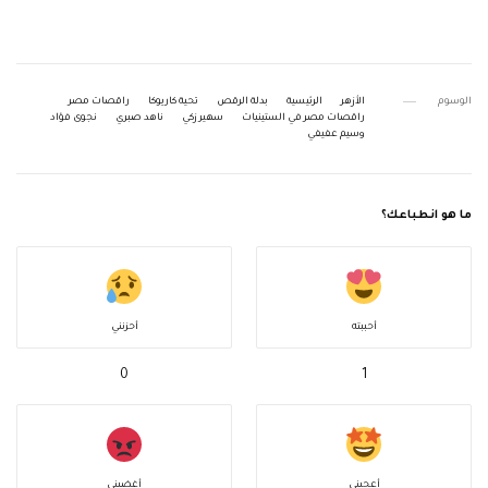
الوسوم
الأزهر
الرئيسية
بدلة الرقص
تحية كاريوكا
راقصات مصر
راقصات مصر في الستينيات
سهير زكي
ناهد صبري
نجوى فؤاد
وسيم عفيفي
ما هو انطباعك؟
أحببته
أحزنني
0
1
أعجبني
أغضبني