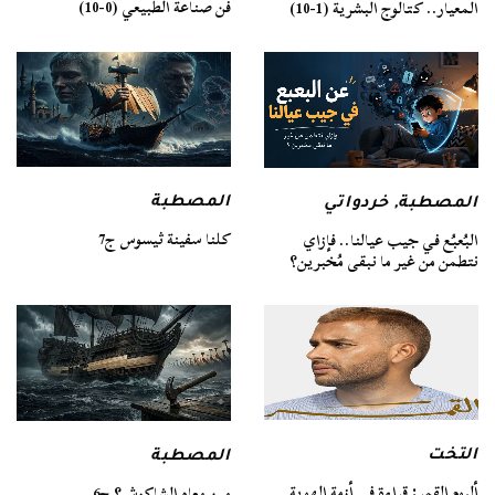
فن صناعة الطبيعي (0-10)
المعيار.. كتالوج البشرية (1-10)
المصطبة
المصطبة
,
خردواتي
كلنا سفينة ثيسوس ج7
البُعبُع في جيب عيالنا.. فإزاي
نتطمن من غير ما نبقى مُخبرين؟
التخت
المصطبة
ألبوم القمر: قراءة في أزمة الهوية
مين معاه الشاكوش؟ ج6