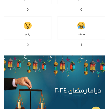
0
0
هاهاها
واااو
0
1