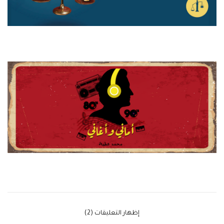
‫إظهار التعليقات (2)