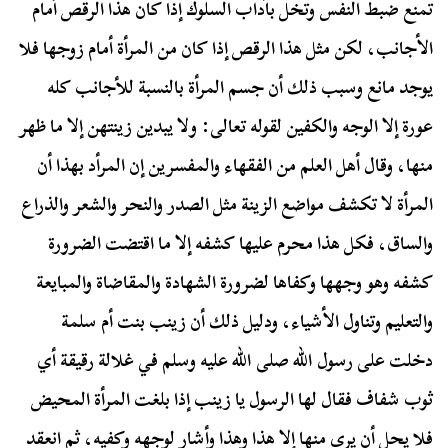
تمنع ضبط النفس وتخل بآداب السلوك إذا كان هذا الرقص أمام
الأجانب، لكن مثل هذا الرقص إذا كان من المرأة أمام زوجها فلا
يوجد مانع وسبب ذلك أن جسم المرأة بالنسبة للأجانب كله
عورة إلا الوجه والكفين لقوله تعالى: ولا يبدين زينتهن إلا ما ظهر
منها، وقال أهل العلم من الفقهاء والمفسرين إن المرأد بهذا أن
المرأة لا تكشف مواضع الزينة مثل الصدر والنحر والشعر والذراع
والساق، فكل هذا محرم عليها كشفه إلا ما اقتضت الضرورة
كشفه وهو وجهها وكفاها لضرورة الشهادة والمقاضاة والمبايعة
والتعليم وتناول الأشياء، ودليل ذلك أن زينب بنت أم سلمة
دخلت على رسول الله صلى الله عليه وسلم في غلالة رقيقة أي
ثوب شفاف فقال لها الرسول يا زينب إذا بلغت المرأة المحيض
فلا يحل أن يرى منها إلا هذا وهذا وأشار لوجهه وكفيه، ثم انعقد