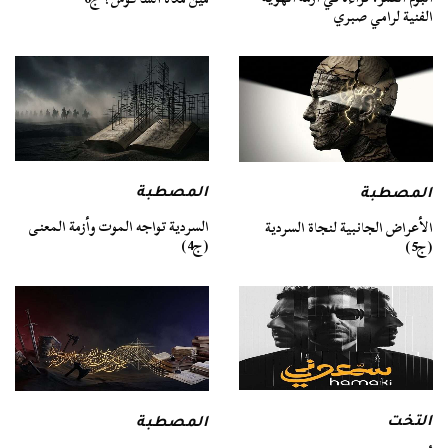
الفنية لرامي صبري
المصطبة
المصطبة
السردية تواجه الموت وأزمة المعنى
الأعراض الجانبية لنجاة السردية
(ج4)
(ج5)
التخت
المصطبة