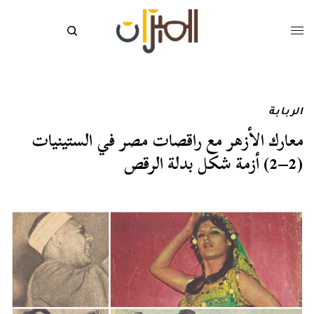
الربابة
معارك الأزهر مع راقصات مصر في الستينيات
(2–2) أزمة شكل بدلة الرقص