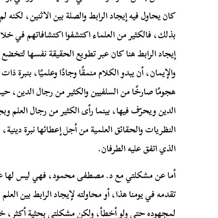
كان يحاول فيه إيجاد الرابط والصلة بين الاثنين، لكنه لم 
بذلك، فالكثير من العلماء اكتشفوا اكتشافاتهم في خلال
إيجاد الرابط هنا كان عبر تطويع الحقيقة نفسها لتخضع 
والإيمان، أن يبدو الكلام منمقًا وجادًا وعلميًا، بنبرة ذ
هجومًا صارخًا من السلفيين والكثير من رجال الدين، حيث
الدين ويحرّف فيها، بينما رأى الكثير من رجال العلم وبج
النظريات والحقائق العلمية من أجل إعطائها نبرة دينية،
الذي اتفق عليه الطرفان.
أما عن مشكلتي مع د. مصطفى محمود، فهي ليس لها علاق
تقدمه في يومنا هذا، أو محاولته لإيجاد الرابط بين العل
لمجهوده حتى ولو أخطأ، ولكن مشكلتي بحثية أكثر، خل