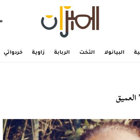
هم
ة
البيانولا
التخت
الربابة
زاوية
خردواتي
العميق