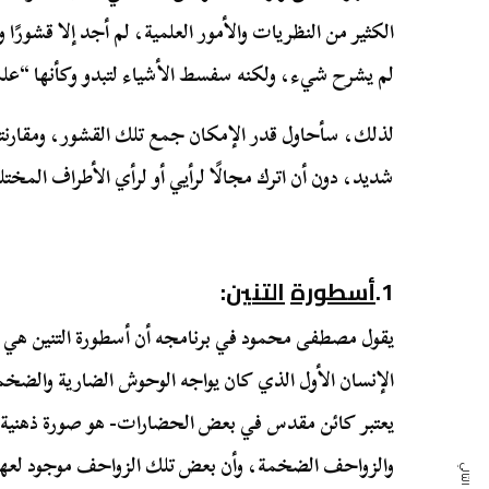
الكثير من النظريات والأمور العلمية، لم أجد إلا قشورًا 
لم يشرح شيء، ولكنه سفسط الأشياء لتبدو وكأنها “علمي
لذلك، سأحاول قدر الإمكان جمع تلك القشور، ومقارنته
شديد، دون أن اترك مجالًا لرأيي أو لرأي الأطراف المختل
1.
أسطورة
التنين
:
يقول مصطفى محمود في برنامجه أن أسطورة التنين هي 
الإنسان الأول الذي كان يواجه الوحوش الضارية والضخم
يعتبر كائن مقدس في بعض الحضارات- هو صورة ذهنية م
والزواحف الضخمة، وأن بعض تلك الزواحف موجود لعهدنا