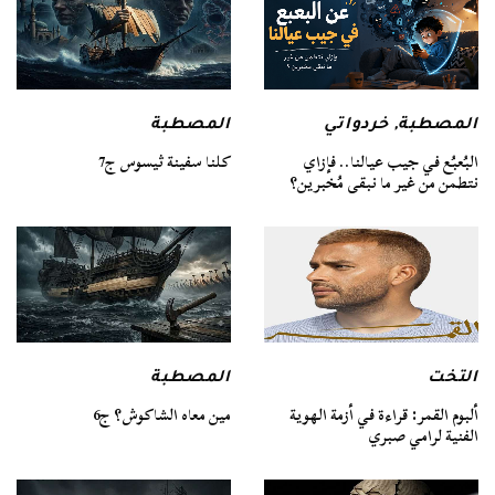
المصطبة
المصطبة
,
خردواتي
كلنا سفينة ثيسوس ج7
البُعبُع في جيب عيالنا.. فإزاي
نتطمن من غير ما نبقى مُخبرين؟
التخت
المصطبة
ألبوم القمر: قراءة في أزمة الهوية
مين معاه الشاكوش؟ ج6
الفنية لرامي صبري