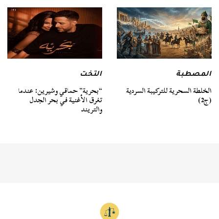
المصطبة
التخت
الخلطة السحرية للتركيبة السردية
“بحرية” حماقي وشيرين: عندما
(ج2)
تغرق الأغنية في بحر الجدل
والتريند