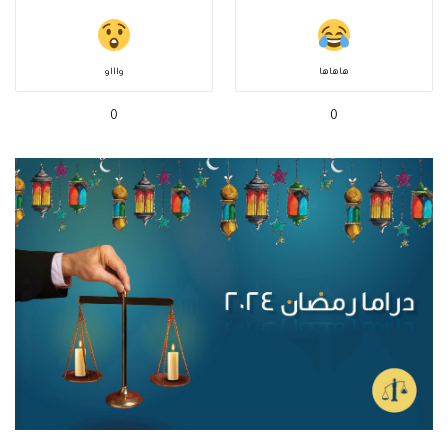
هاهاها
واااو
0
0