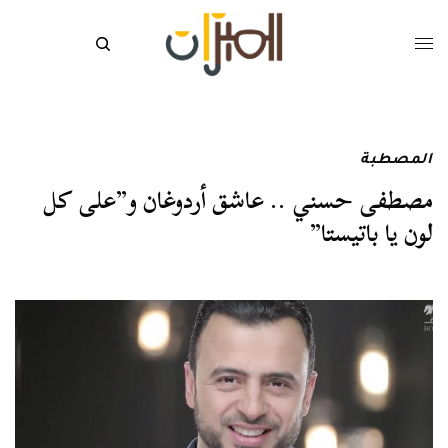
المصطبة
مصطفى حسني .. عاشق أردوغان و”على كل
لون يا باتيستا”