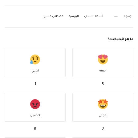
الوسوم
أسامة الشاذلي
الرئيسية
مصطفى حسني
ما هو انطباعك؟
أحببته
أحزنني
1
5
أعجبني
أغضبني
8
2