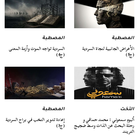
المصطبة
المصطبة
السردية تواجه الموت وأزمة المعنى
الأعراض الجانبية لنجاة السردية
(ج4)
(ج5)
التخت
المصطبة
ألبوم سمعوني : محمد حماقي و
إعادة تدوير النخب في براح السردية
رحلة البحث عن الذات وسط ضجيج
(ج3)
التريند