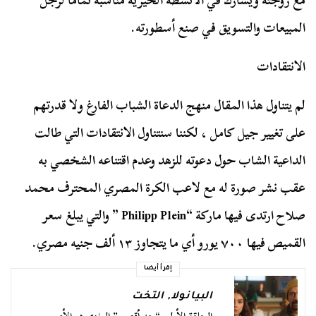
مع زوجته ويشارك في الأنشطة الخيرية مناسبة تماما لرجل
المبيعات والتسويق في صنع أسطورته.
الانتقادات
لم يتناول هذا المقال منهج الدعاة الشباب الفارغ ولا قدرتهم
على تغيير جيل كامل ، لكننا سنتناول الانتقادات التي طالت
الداعية الشاب حول دعوته للزهد وعدم اقتناعه الشخصي به
عقب نشر صورة له مع لاعب الكرة المصري المحترف محمد
صلاح ارتدى فيها ماركة “Philipp Plein ” والتي يبلغ سعر
القميص فيها ٧٠٠ يورو أي ما يتجاوز ١٣ ألف جنيه مصري.
إقرأ أيضا
البيانولا
,
التخت