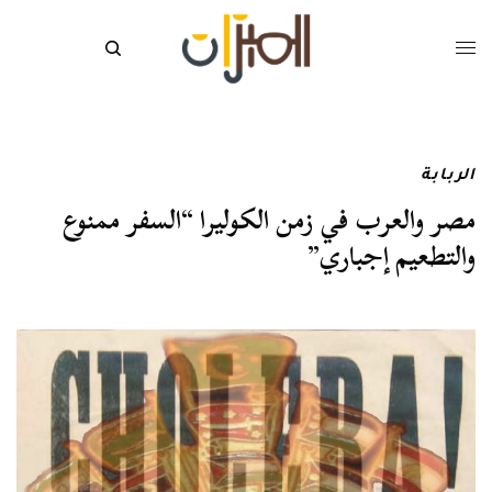
الربابة
مصر والعرب في زمن الكوليرا “السفر ممنوع
والتطعيم إجباري”