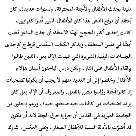
مليئة بجثث الأطفال والأجنة المحترقة، ولسنوات عديدة، كان
يُعتقد أن موقع الدفن هذا كان للأطفال الذين قُتلوا كقرابين،
كانت إحدى أكبر الحجج لهذا الاعتقاد أن جثث الماعز دُفنت
أيضًا في نفس المنطقة، ويذكر الكتاب المقدس قرطاج كإحدى
الجماعات الوثنية الشريرة التي عبدت الإله بعل، الذين طالبوا
بإلقاء الأطفال على النار، ولكن درس الباحثون أسنان هؤلاء
الأطفال وخلصوا إلى أن العديد منهم لا يجب أن يكونوا تضحيات
إذ كانوا أجنة ووُلدوا ميتين بالفعل، والمعروف أن الإله بعل كان
يريد تضحيات من كائنات حية صحتها جيدة، وزعم باحثون من
الجامعة العبرية في القدس أن حرارة حرق الجثة لابد أن تكون
قد أضرّت بالأدلة السنية للأطفال الصغار، وعلى العكس، شارك