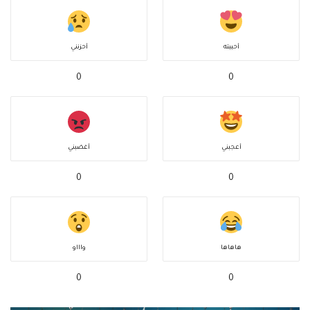
أحببته
أحزنني
0
0
أعجبني
أغضبني
0
0
هاهاها
واااو
0
0