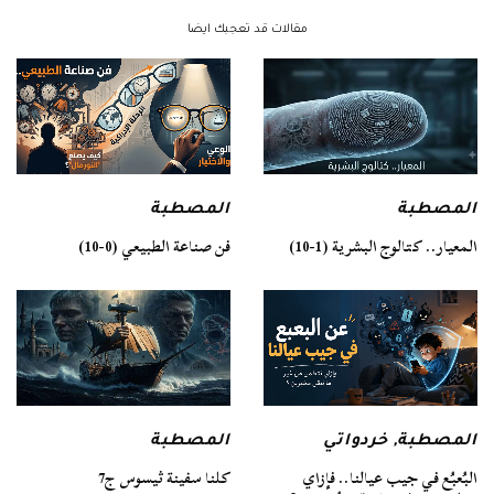
مقالات قد تعجبك ايضا
المصطبة
المصطبة
فن صناعة الطبيعي (0-10)
المعيار.. كتالوج البشرية (1-10)
المصطبة
المصطبة
,
خردواتي
كلنا سفينة ثيسوس ج7
البُعبُع في جيب عيالنا.. فإزاي