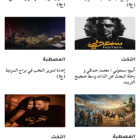
(ج4)
(ج5)
التخت
المصطبة
ألبوم سمعوني : محمد حماقي و
إعادة تدوير النخب في براح السردية
رحلة البحث عن الذات وسط ضجيج
(ج3)
التريند
المصطبة
التخت