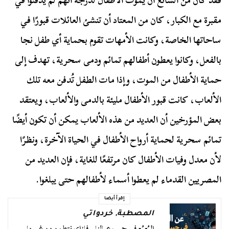
فقد كان من الشائع أن يموت الأطفال لدرجة أنهم لم يُدفنوا في
مقبرة مع الكبار، كان من المعتاد أن تنشئ العائلات قبورًا في
ساحاتها الخاصة، وكانت الأمهات تقوم بحماية أي طفل نجا
بالفعل، وكانوا يعطون أطفالهم تمائم ودمى سحرية، تهدف إلى
حماية الأطفال من الموت، وإذا مات الطفل تُدفن معه تلك
الألعاب، كانت قبور الأطفال مليئة بالدمى والألعاب، ويعتقد
بعض المؤرخين أن العديد من هذه الألعاب يمكن أن تكون أيضًا
تمائم سحرية لحماية أرواح الأطفال في الحياة الآخرة، ونظرًا
لأن معدل وفيات الأطفال كان مرتفعًا للغاية، فإن العديد من
المصريين القدماء لم يعطوا أسماء لأطفالهم حتى يبلغوا.
إقرأ أيضا
المصطبة
,
خردواتي
البُعبُع في جيب عيالنا.. فإزاي نتطمن من غير ما