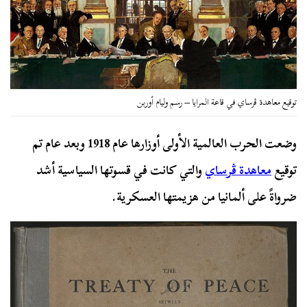
توقيع معاهدة ڤرساي في قاعة المرايا – رسم وليام أوربن
وضعت الحرب العالمية الأولى أوزارها عام 1918 وبعد عام تم
توقيع
معاهدة ڤرساي
والتي كانت في قسوتها السياسية أشد
ضرواةً على ألمانيا من هزيمتها العسكرية.