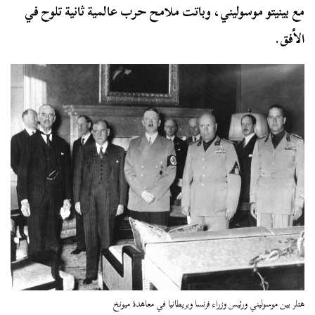
مع بينيتو موسوليني، وباتت ملامح حرب عالمية ثانية تلوح في
الأفق.
هتلر بين موسوليني ورئيس وزراء فرنسا وبريطانيا في معاهدة ميونخ