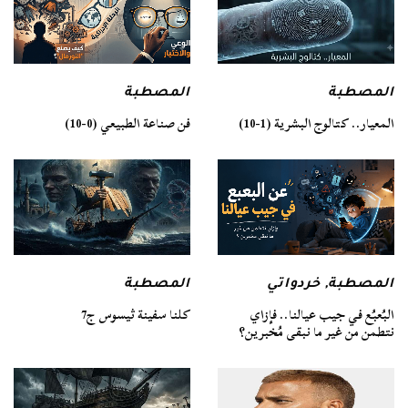
المصطبة
المصطبة
فن صناعة الطبيعي (0-10)
المعيار.. كتالوج البشرية (1-10)
المصطبة
المصطبة
,
خردواتي
كلنا سفينة ثيسوس ج7
البُعبُع في جيب عيالنا.. فإزاي
نتطمن من غير ما نبقى مُخبرين؟