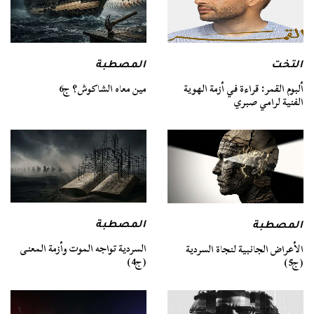
التخت
المصطبة
ألبوم القمر: قراءة في أزمة الهوية
مين معاه الشاكوش؟ ج6
الفنية لرامي صبري
المصطبة
المصطبة
السردية تواجه الموت وأزمة المعنى
الأعراض الجانبية لنجاة السردية
(ج4)
(ج5)