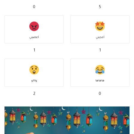
0
5
أعجبني
أغضبني
1
1
هاهاها
واااو
2
0