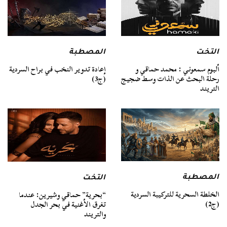
التخت
المصطبة
ألبوم سمعوني : محمد حماقي و
إعادة تدوير النخب في براح السردية
رحلة البحث عن الذات وسط ضجيج
(ج3)
التريند
المصطبة
التخت
الخلطة السحرية للتركيبة السردية
“بحرية” حماقي وشيرين: عندما
(ج2)
تغرق الأغنية في بحر الجدل
والتريند