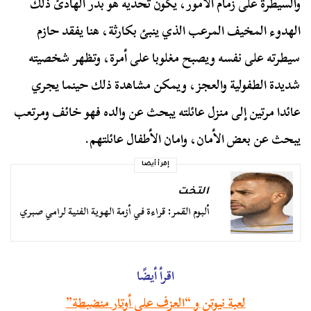
والسيطرة على زمام الأمور، يكون تحديه هو بدر الهادئ ذلك
الهدوء المخيف المرعب الذي ينبئ بكارثة، هنا يفقد حازم
سيطرته على نفسه ويصبح مغلوبا على أمرة، وتظهر شخصيته
شديدة الطفولية والعجز، ويمكن مشاهدة ذلك حينما يجري
عائدا مرتين إلى منزل عائلته يبحث عن والده فهو خائف ومرتعب
يبحث عن بعض الأمان، وامان الأطفال عائلتهم.
إقرأ أيضا
التخت
ألبوم القمر: قراءة في أزمة الهوية الفنية لرامي صبري
اقرأ أيضًا
لعبة نيوتن و “العزف على أوتار منضبطة”