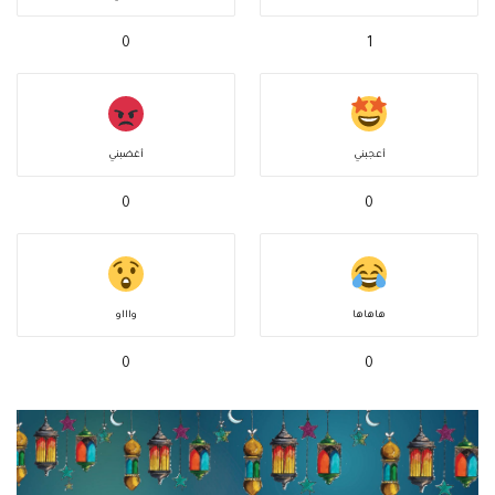
0
1
أعجبني
أغضبني
0
0
هاهاها
واااو
0
0