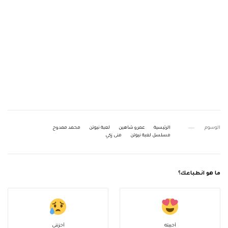
الوسوم
الرئيسية
عمرو شاهين
لعبة نيوتن
محمد ممدوح
مسلسل لعبة نيوتن
منى زكي
ما هو انطباعك؟
أحببته
أحزنني