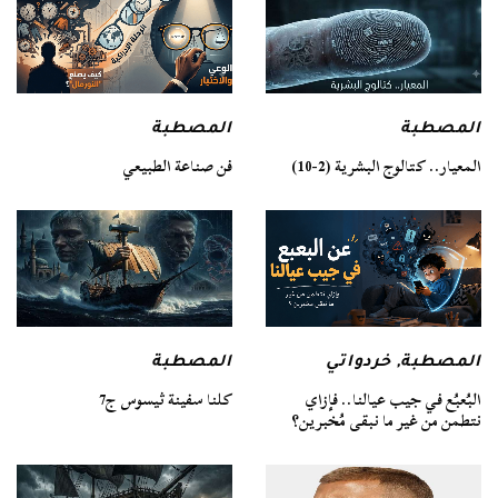
المصطبة
المصطبة
فن صناعة الطبيعي
المعيار.. كتالوج البشرية (2-10)
المصطبة
المصطبة
,
خردواتي
كلنا سفينة ثيسوس ج7
البُعبُع في جيب عيالنا.. فإزاي
نتطمن من غير ما نبقى مُخبرين؟