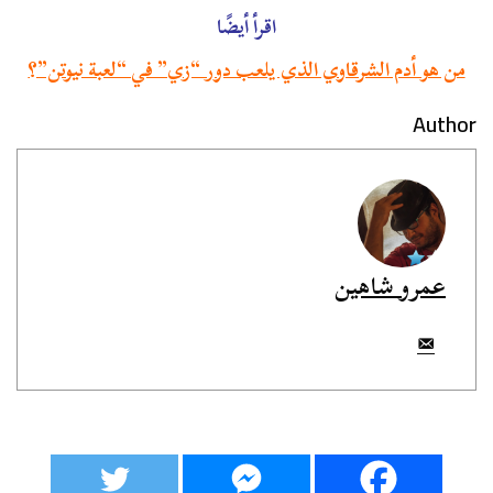
اقرأ أيضًا
من هو أدم الشرقاوي الذي يلعب دور “زي” في “لعبة نيوتن”؟
Author
عمرو شاهين