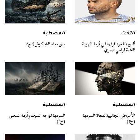
التخت
المصطبة
ألبوم القمر: قراءة في أزمة الهوية
مين معاه الشاكوش؟ ج6
الفنية لرامي صبري
المصطبة
المصطبة
السردية تواجه الموت وأزمة المعنى
الأعراض الجانبية لنجاة السردية
(ج4)
(ج5)