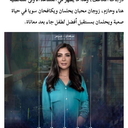
هناء وحازم، زوجان محبان يحلمان ويكافحان سويا في حياة
صعبة ويحلمان بمستقبل أفضل لطفل جاء بعد معاناة.