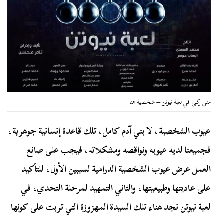
منى زكي في لعبة نيوتن – شخصية هنا
عيوب الشخصية، لا بني آدم كامل، تلك قاعدة إنسانية جوهرية،
فجميعنا لديه عيوبه ونواقصه ومشكلاته، فيجب على صانع
العمل عرض عيوب الشخصية الدرامية لسببين الأول، للتأكيد
على عاديتها وطبيعيتها، والثاني التمهيد لمرحلة التحدي، في
لعبة نيوتن نجد هناء تلك السيدة المهزوزة التي تربت على كونها