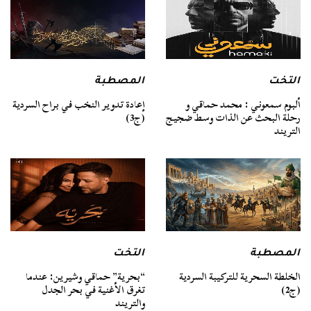
التخت
المصطبة
ألبوم سمعوني : محمد حماقي و
إعادة تدوير النخب في براح السردية
رحلة البحث عن الذات وسط ضجيج
(ج3)
التريند
المصطبة
التخت
الخلطة السحرية للتركيبة السردية
“بحرية” حماقي وشيرين: عندما
(ج2)
تغرق الأغنية في بحر الجدل
والتريند