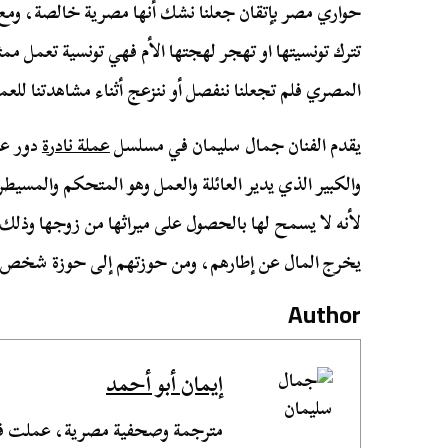
حواري مصر بإتقان جعلنا نشك أنها مصرية خالصة، ومع ا
تترك تونسيتها او تهجر لهجتها الأم فهي تونسية تعمل مم
المصري فلم تجعلنا ننفصل أو ننزعج أثناء مشاهدتنا للعم
يقدم الفنان جمال سليمان في مسلسل
عملة نادرة
دور عبد
والكبير الذي يدير العائلة والعمل وهو المتحكم والمسيط
لأنه لا يسمح لها بالحصول على ميراثها من زوجها وذلك و
يخرج المال عن إطارهم، ومن حوزتهم إلى حوزة شخص
Author
إيمان أبو أحمد
مترجمة وصحفية مصرية، عملت في 