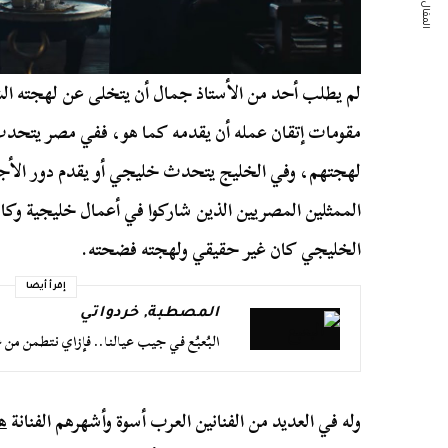
المقال التالي
لم يطلب أحد من الأستاذ جمال أن يتخلى عن لهجته الش
مقومات إتقان عمله أن يقدمه كما هو، ففي مصر يتحد
لهجتهم، وفي الخليج يتحدث خليجي أو يقدم دور الأجنب
الممثلين المصريين الذين شاركوا في أعمال خليجية وكان
الخليجي كان غير حقيقي ولهجته فضحته.
إقرأ أيضا
المصطبة
,
خردواتي
البُعبُع في جيب عيالنا.. فإزاي نتطمن من 
وله في العديد من الفنانين العرب أسوة وأشهرهم الفنانة
ه