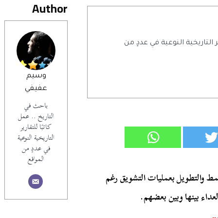
Author
ر التاريخية النوعية في عددٍ من
وسيم
عفيفي
باحث في
التاريخ .. عمل
كاتبًا للتقارير
التاريخية النوعية
في عددٍ من
المواقع
حلقات أن يتجنب المط والتطويل بعمليات التشويق رغم
اء بينها وبين بعضهم.