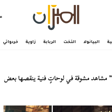
هم
ة
البيانولا
التخت
الربابة
زاوية
خردواتي
الكانتو خلال 7 حلقات” مشاهد مشوقة في لوحاتٍ فنية ينقصها بعض