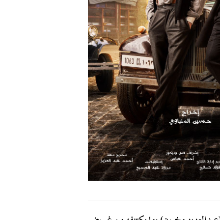
بدالعزيز مخيون) وما يكتنفه من غموض