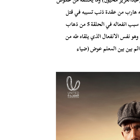
قة 1، ويتضح لاحقًا بأنه هارب من عقدة ذنب تسببه في قتل
والده لخلافات ثأرية في الصعيد، فضلاً عن غموضه من سبب انفعاله في الحلقة 5 من ذهاب
 وهو نفس الانفعال الذي يلقاه طه من
دائم بين بين المعلم عوض (ضياء