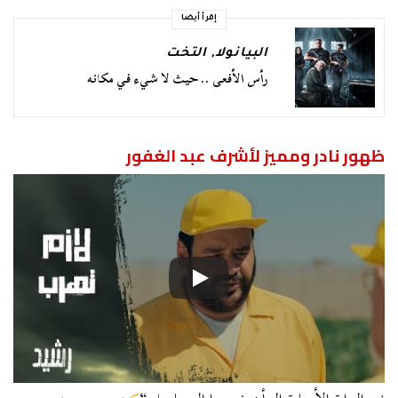
إقرأ أيضا
البيانولا
,
التخت
رأس الأفعى .. حيث لا شيء في مكانه
ظهور نادر ومميز لأشرف عبد الغفور