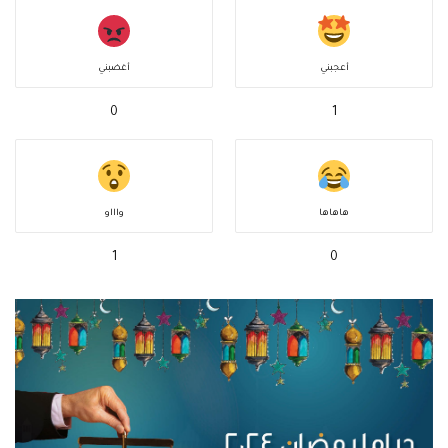
أعجبني
أغضبني
0
1
هاهاها
واااو
1
0