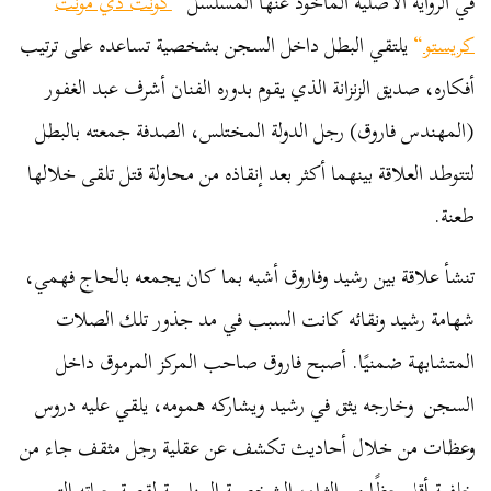
في الرواية الأصلية المأخوذ عنها المسلسل “
كونت دي مونت
كريستو
“
يلتقي البطل داخل السجن بشخصية تساعده على ترتيب
أفكاره، صديق الزنزانة الذي يقوم بدوره الفنان أشرف عبد الغفور
(المهندس فاروق) رجل الدولة المختلس، الصدفة جمعته بالبطل
لتتوطد العلاقة بينهما أكثر بعد إنقاذه من محاولة قتل تلقى خلالها
طعنة.
تنشأ علاقة بين رشيد وفاروق أشبه بما كان يجمعه بالحاج فهمي،
شهامة رشيد ونقائه كانت السبب في مد جذور تلك الصلات
المتشابهة ضمنيًا. أصبح فاروق صاحب المركز المرموق داخل
السجن وخارجه يثق في رشيد ويشاركه همومه، يلقي عليه دروس
وعظات من خلال أحاديث تكشف عن عقلية رجل مثقف جاء من
خلفية أقل حظًا من الثراء، الشخصية المناسبة لقصة حياته التي