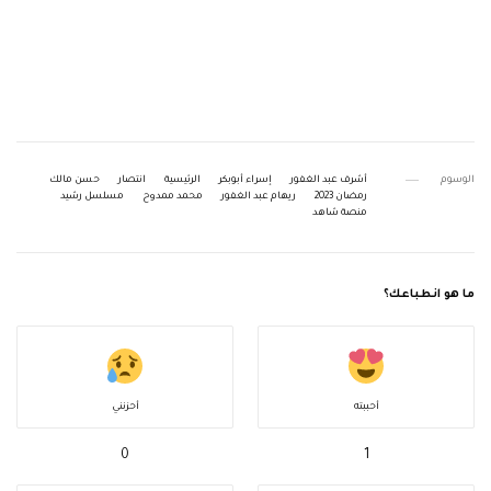
الوسوم
أشرف عبد الغفور
إسراء أبوبكر
الرئيسية
انتصار
حسن مالك
رمضان 2023
ريهام عبد الغفور
محمد ممدوح
مسلسل رشيد
منصة شاهد
ما هو انطباعك؟
أحببته
أحزنني
0
1