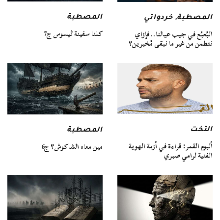
المصطبة
المصطبة
,
خردواتي
كلنا سفينة ثيسوس ج7
البُعبُع في جيب عيالنا.. فإزاي
نتطمن من غير ما نبقى مُخبرين؟
التخت
المصطبة
ألبوم القمر: قراءة في أزمة الهوية
مين معاه الشاكوش؟ ج6
الفنية لرامي صبري