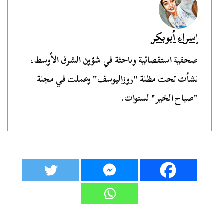
إسراء أبوبكر
صحفية استقصائية وباحثة في شؤون الشرق الأوسط،
نشأت تحت مظلة "روزاليوسف" وعملت في مجلة
"صباح الخير" لسنوات.