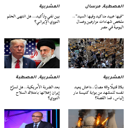
المصطبة
,
مرسال
المشربية
“فيها عبيد مناكيد وفيها السيد”..
بين نفي وتأكيد… هل انتهى الحلم
ملخص شهادات مزارعين وعمال
النووي الإيراني؟
اليومية في مصر
المشربية
المشربية
,
المصطبة
بـ25 قتيلًا و63 مصابًا..داعش يعيد
بعد الضربة الأمريكية.. هل تسرّع
نفسه للمشهد من بوابة كنيسة مار
إيران إعلانها بامتلاك السلاح
إلياس، فما القصة؟
النووي؟