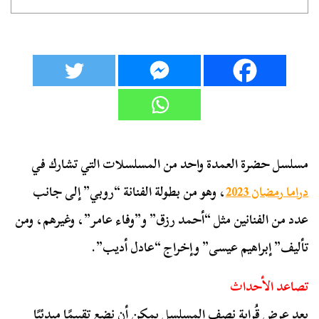
مسلسل حضرة العمدة واحد من المسلسلات التي تشارك في
دراما رمضان 2023
، وهو من بطولة الفنانة “روبي” إلى جانب
عدد من الفنانين مثل “أحمد رزق” و”وفاء عامر”، وغيرهم، ومن
تأليف” إبراهيم عيسى” وإخراج “عادل أديب”.
تصاعد الأحداث
بعد عرض قُرابة نصف المسلسل يمكن أن نضع تقييمًا مبدئيًا