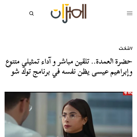
التخت
حضرة العمدة.. تلقين مباشر و آداء تمثيلي متنوع
وإبراهيم عيسى يظن نفسه في برنامج توك شو