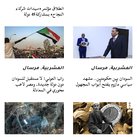
انطلاق مؤتمر «سيدات شركاء
النجاح» بمشاركة 45 دولة
المشربية
,
مرسال
المشربية
,
مرسال
السودان بين حكومتين.. مشهد
رانيا العوني: لا مستقبل للسودان
سياسي مأزوم يفتح أبواب المجهول
دون دولة جديدة، ومصر لاعب
محوري في المعادلة