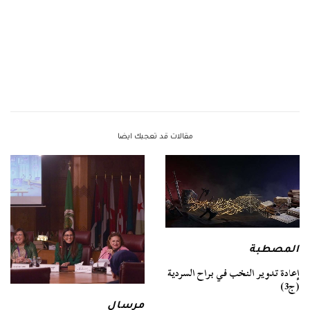
مقالات قد تعجبك ايضا
المصطبة
إعادة تدوير النخب في براح السردية
(ج3)
مرسال