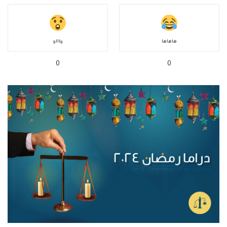
هاهاها
واااو
0
0