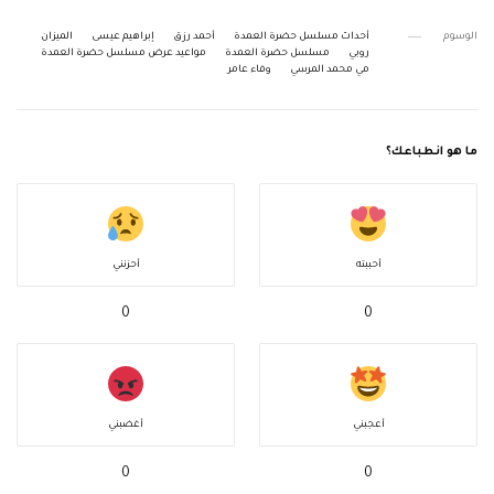
الوسوم
أحداث مسلسل حضرة العمدة
أحمد رزق
إبراهيم عيسى
الميزان
روبي
مسلسل حضرة العمدة
مواعيد عرض مسلسل حضرة العمدة
مي محمد المرسي
وفاء عامر
ما هو انطباعك؟
أحببته
أحزنني
0
0
أعجبني
أغضبني
0
0