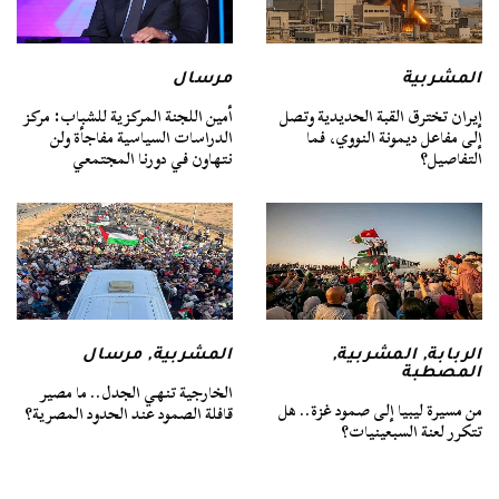
المشربية
مرسال
إيران تخترق القبة الحديدية وتصل
أمين اللجنة المركزية للشباب: مركز
إلى مفاعل ديمونة النووي، فما
الدراسات السياسية مفاجأة ولن
التفاصيل؟
نتهاون في دورنا المجتمعي
الربابة
,
المشربية
,
المشربية
,
مرسال
المصطبة
الخارجية تنهي الجدل.. ما مصير
من مسيرة ليبيا إلى صمود غزة.. هل
قافلة الصمود عند الحدود المصرية؟
تتكرر لعنة السبعينيات؟