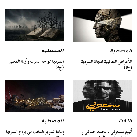
المصطبة
المصطبة
السردية تواجه الموت وأزمة المعنى
الأعراض الجانبية لنجاة السردية
(ج4)
(ج5)
التخت
المصطبة
ألبوم سمعوني : محمد حماقي و
إعادة تدوير النخب في براح السردية