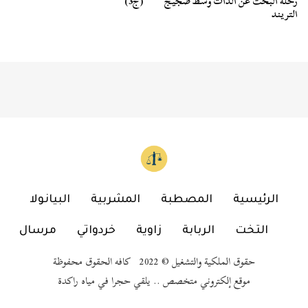
رحلة البحث عن الذات وسط ضجيج
(ج3)
التريند
الرئيسية
المصطبة
المشربية
البيانولا
التخت
الربابة
زاوية
خردواتي
مرسال
حقوق الملكية والتشغيل © 2022 كافه الحقوق محفوظة
موقع إلكتروني متخصص .. يلقي حجرا في مياه راكدة