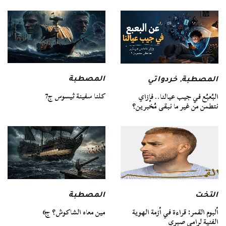
المصطبة
المصطبة
,
خردواتي
كلنا سفينة ثيسوس ج7
البُعبُع في جيب عيالنا.. فإزاي
نتطمن من غير ما نبقى مُخبرين؟
التخت
المصطبة
ألبوم القمر: قراءة في أزمة الهوية
مين معاه الشاكوش؟ ج6
الفنية لرامي صبري