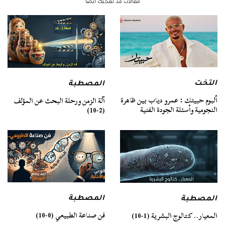
مقالات قد تعجبك ايضا
التخت
المصطبة
ألبوم حبيتك : عمرو دياب بين ظاهرة
آلة الزمن ورحلة البحث عن المؤلف
النجومية وأسئلة الجودة الفنية
(2-10)
المصطبة
المصطبة
فن صناعة الطبيعي (0-10)
المعيار.. كتالوج البشرية (1-10)