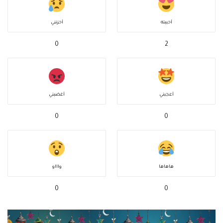
أحببته
أحزنني
0
2
أعجبني
أغضبني
0
0
هاهاها
واااو
0
0