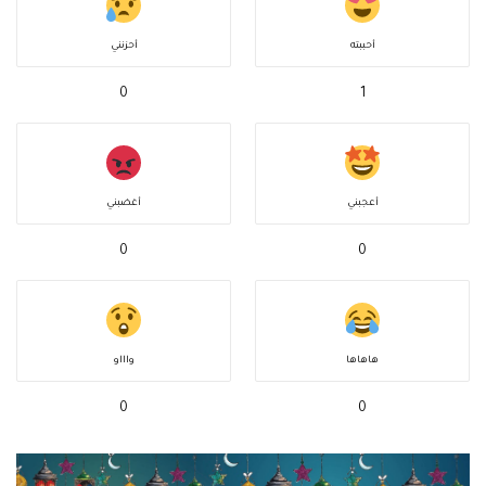
أحببته
أحزنني
0
1
أعجبني
أغضبني
0
0
هاهاها
واااو
0
0