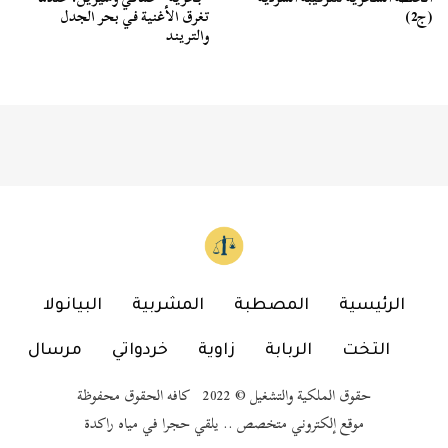
(ج2)
تغرق الأغنية في بحر الجدل
والتريند
الرئيسية
المصطبة
المشربية
البيانولا
التخت
الربابة
زاوية
خردواتي
مرسال
حقوق الملكية والتشغيل © 2022 كافه الحقوق محفوظة
موقع إلكتروني متخصص .. يلقي حجرا في مياه راكدة