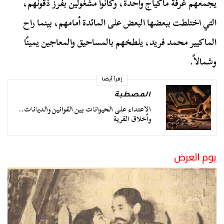
يجمعهم غرفة ماكياج واحدة، وكانوا مشغولين بفرز ذقونهم،
التي اختلطت ببعضها البعض على المائدة أمامهم، بينما راح
الماكيير محمد فرید، يلطخهم بالمساحيق والمعاجين يمينًا
وشمالاً.
إقرأ أيضا
المصطبة
الاعتداء على الحيوانات بين القوانين والديانات..
وأخلاق القرية
يوم العرض