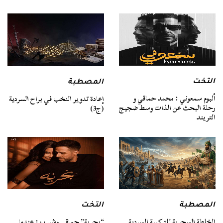
التخت
المصطبة
ألبوم سمعوني : محمد حماقي و
إعادة تدوير النخب في براح السردية
رحلة البحث عن الذات وسط ضجيج
(ج3)
التريند
المصطبة
التخت
الخلطة السحرية للتركيبة السردية
“بحرية” حماقي وشيرين: عندما