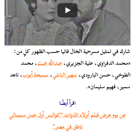
شارك في تمثيل مسرحية الخال فانيا حسب الظهور كلٍ من:
«محمد الدفراوي، علية الجزيري،
عبدالله غيث
، محمد
الطوخي، حسن البارودي،
سهير البابلي
،
سميحة أيوب
، ناهد
سمير، فهيم سليمان».
اقرأ أيضًا
عن يوم عرض فيلم أولاد الذوات “كواليس أول عمل سينمائي
ناطق في مصر”