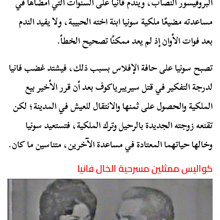
البروفيسور النصاب، ويندم فانيا على السنوات التي أمضاها في
مساعدته مضيعًا ملكية سونيا ابنة اخته الحبيبة، ولا يفيد الندم
بعد فوات الأوان إذ لم يعد ممكنًا تصحيح الخطأ.
تصبح سونيا على حافة الإفلاس بسبب ذلك، فيشتد غضب فانيا
لدرجة التفكير في قتل سيريبرياكوف بعد أن قرر الأخير بيع
الملكية والحصول على ثمنها والانتقال للعيش في المدينة؛ لكن
تقنعه زوجته الجديدة بالرحيل وترك الملكية، فتستعيد سونيا
وخالها حياتهما المعتادة في مساعدة الآخرين، متناسين ما كان.
كواليس ممثلين مسرحية الخال فانيا