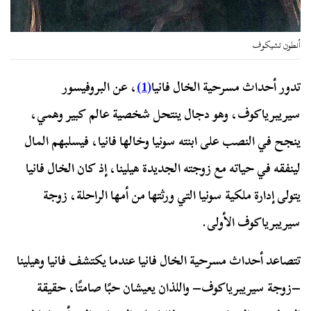
أنطون تشيكوف
تدور أحداث مسرحية الخال فانيا
(1)
، عن البروفيسور
سيريبرياكوف، وهو دجال ينتحل شخصية عالم كبير وهمي،
ينجح في النصب على ابنته سونيا وخالها فانيا، فيسلبهم المال
لينفقه في حياته مع زوجته الجديدة هيلينا، إذ كان الخال فانيا
يتولى إدارة ملكية سونيا التي ورثتها من أمها الراحلة، زوجة
سيريبرياكوف الأولى.
تتصاعد أحداث مسرحية الخال فانيا عندما يكتشف فانيا وهيلينا
–زوجة سيريبرياكوف– واللذان يعيشان حبًا صامتًا، حقيقة