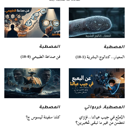
مقالات قد تعجبك ايضا
المصطبة
المصطبة
فن صناعة الطبيعي (0-10)
المعيار.. كتالوج البشرية (1-10)
المصطبة
المصطبة
,
خردواتي
كلنا سفينة ثيسوس ج7
البُعبُع في جيب عيالنا.. فإزاي
نتطمن من غير ما نبقى مُخبرين؟