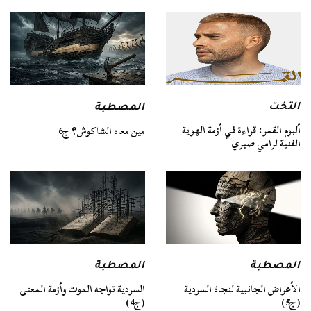
التخت
المصطبة
ألبوم القمر: قراءة في أزمة الهوية
مين معاه الشاكوش؟ ج6
الفنية لرامي صبري
المصطبة
المصطبة
السردية تواجه الموت وأزمة المعنى
الأعراض الجانبية لنجاة السردية
(ج4)
(ج5)