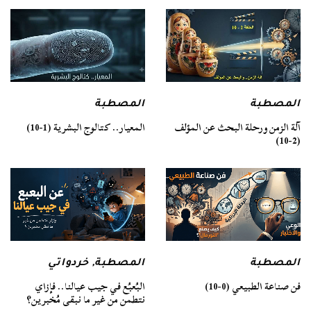
المصطبة
المصطبة
آلة الزمن ورحلة البحث عن المؤلف
المعيار.. كتالوج البشرية (1-10)
(2-10)
المصطبة
المصطبة
,
خردواتي
فن صناعة الطبيعي (0-10)
البُعبُع في جيب عيالنا.. فإزاي
نتطمن من غير ما نبقى مُخبرين؟