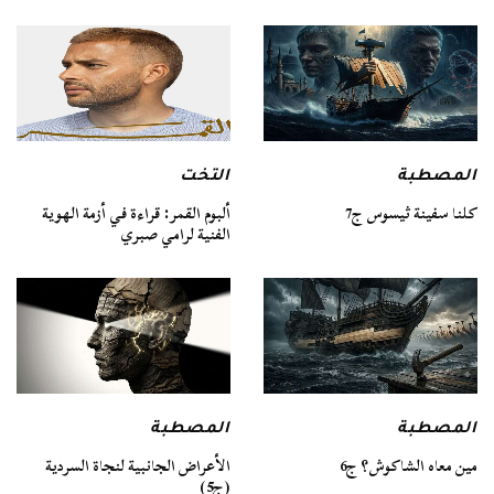
المصطبة
التخت
كلنا سفينة ثيسوس ج7
ألبوم القمر: قراءة في أزمة الهوية
الفنية لرامي صبري
المصطبة
المصطبة
مين معاه الشاكوش؟ ج6
الأعراض الجانبية لنجاة السردية
(ج5)