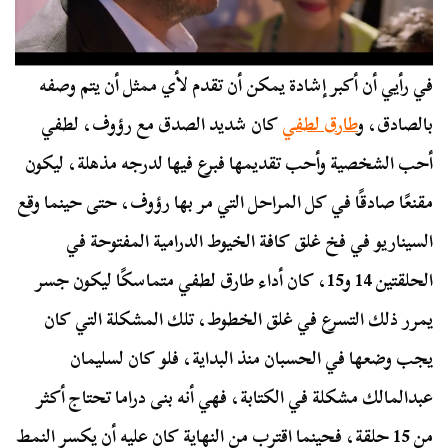
في رأيي أن أكبر إشادة يمكن أن تقدم لأي ممثل أن يتم وصفه
بالصادق، و
طارق لطفي
كان شديد الصدق مع رؤوف، لطفي
أحب الشخصية وأحب تقديمها فبرع فيها لدرجه مذهلة، ليكون
مقنعًا صادقًا في كل المراحل التي مر بها رؤوف، حتى حينما وقع
السيناريو في فخ غلق كافة الخيوط الدرامية المفتوحة في
الحلقتين 14 و15، كان أداء طارق لطفي متماسكًا ليكون جسر
يمرر ذلك التسرع في غلق الخطوط، تلك المشكلة التي كان
يجب وضعها في الحسبان منذ البداية، فلو كان لسليمان
عبدالمالك مشكلة في الكتابة، فهي أنه بنى دراما تحتاج أكثر
من 15 حلقة، فحينما اقترب من النهاية كان عليه أن يكسر النمط