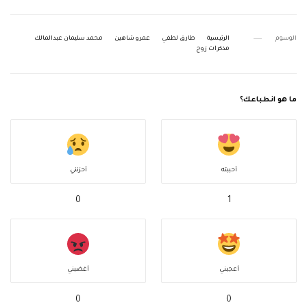
الوسوم
الرئيسية
طارق لطفي
عمرو شاهين
محمد سليمان عبدالمالك
مذكرات زوج
ما هو انطباعك؟
أحببته
أحزنني
0
1
أعجبني
أغضبني
0
0