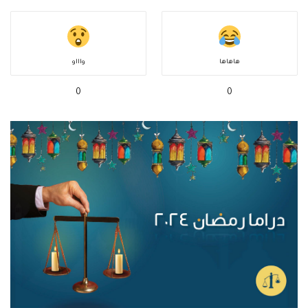
هاهاها
واااو
0
0