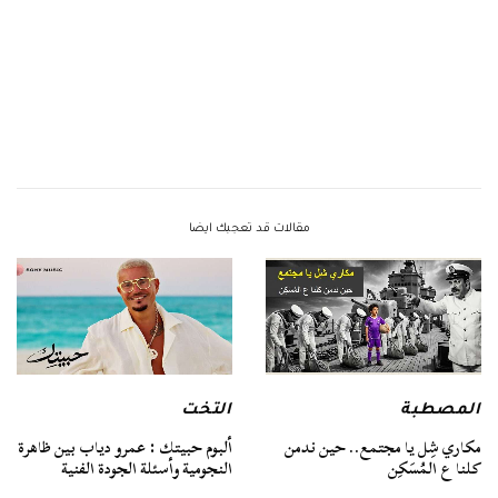
مقالات قد تعجبك ايضا
المصطبة
التخت
مكاري شِل يا مجتمع.. حين ندمن
ألبوم حبيتك : عمرو دياب بين ظاهرة
كلنا ع المُسَكِن
النجومية وأسئلة الجودة الفنية