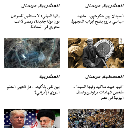
المشربية
,
مرسال
المشربية
,
مرسال
السودان بين حكومتين.. مشهد
رانيا العوني: لا مستقبل للسودان
سياسي مأزوم يفتح أبواب المجهول
دون دولة جديدة، ومصر لاعب
محوري في المعادلة
المصطبة
,
مرسال
المشربية
“فيها عبيد مناكيد وفيها السيد”..
بين نفي وتأكيد… هل انتهى الحلم
ملخص شهادات مزارعين وعمال
النووي الإيراني؟
اليومية في مصر