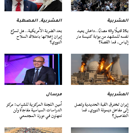
المشربية
المشربية
,
المصطبة
بـ25 قتيلًا و63 مصابًا..داعش يعيد
بعد الضربة الأمريكية.. هل تسرّع
نفسه للمشهد من بوابة كنيسة مار
إيران إعلانها بامتلاك السلاح
إلياس، فما القصة؟
النووي؟
المشربية
مرسال
إيران تخترق القبة الحديدية وتصل
أمين اللجنة المركزية للشباب: مركز
إلى مفاعل ديمونة النووي، فما
الدراسات السياسية مفاجأة ولن
التفاصيل؟
نتهاون في دورنا المجتمعي