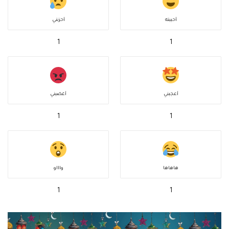
أحببته
أحزنني
1
1
أعجبني
أغضبني
1
1
هاهاها
واااو
1
1