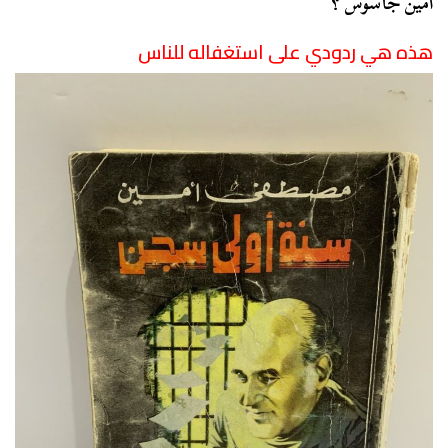
أمين جاسوس ؟
هذه هي ردودي على استغفاله للناس