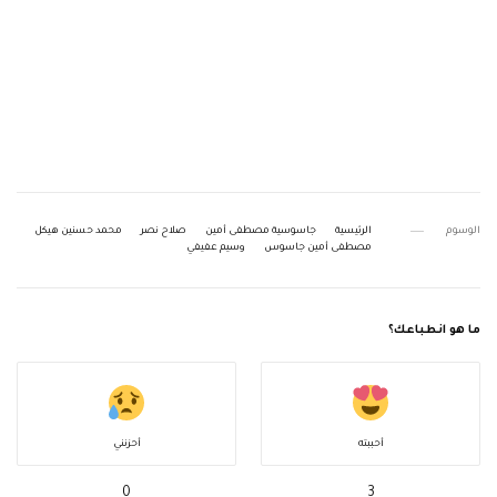
الوسوم
الرئيسية
جاسوسية مصطفى أمين
صلاح نصر
محمد حسنين هيكل
مصطفى أمين جاسوس
وسيم عفيفي
ما هو انطباعك؟
أحببته
أحزنني
0
3