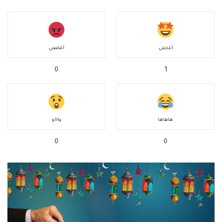
أعجبني
أغضبني
0
1
هاهاها
واااو
0
0