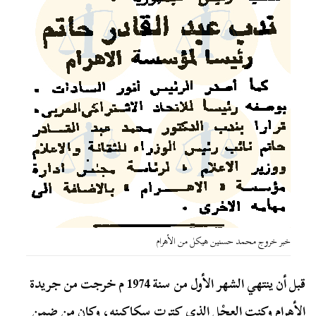
خبر خروج محمد حسنين هيكل من الأهرام
قبل أن ينتهي الشهر الأول من سنة 1974 م خرجت من جريدة
الأهرام وكنت العِجْل الذي كترت سكاكينه، وكان من ضمن