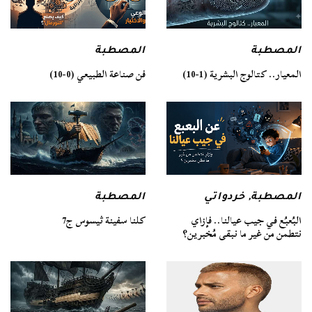
المصطبة
المصطبة
فن صناعة الطبيعي (0-10)
المعيار.. كتالوج البشرية (1-10)
المصطبة
المصطبة
,
خردواتي
كلنا سفينة ثيسوس ج7
البُعبُع في جيب عيالنا.. فإزاي
نتطمن من غير ما نبقى مُخبرين؟