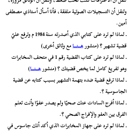
لنقل أن الاعترافات تمت تحت ضغط، ولنقل أن الوثائق مزورة،
ولنقل أن التسجيلات الصوتية ملفقة، فأنا أسأل أستاذي مصطفى
أمين.
ـ لماذا لم ترد على كتابي الذي أصدرته سنة 1984 م وترفع عليّ
قضية تشهير ؟ (منشور
هـــنـــا
مع وثائق أخرى)
ـ لماذا لم ترد على كتاب القضية رقم 1 في متحف المخابرات
وهو تفريغ كامل لما يخص قضيتك ؟ (منشور
هـــنـــا
)
ـ لماذا ترفع قضية ضده بتهمة التشهير بسبب كتابه عن قضية
الجاسوسية ؟.
ـ لماذا أفرج السادات عنك صحيًا ولم يصدر عفوًا وأنت تعلم
الفرق بين العفو والإفراج الصحي ؟.
ـ لماذا لم ترد على جهاز المخابرات الذي أكد أنك جاسوس في