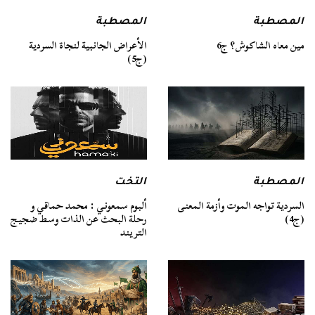
المصطبة
المصطبة
مين معاه الشاكوش؟ ج6
الأعراض الجانبية لنجاة السردية
(ج5)
المصطبة
التخت
السردية تواجه الموت وأزمة المعنى
ألبوم سمعوني : محمد حماقي و
(ج4)
رحلة البحث عن الذات وسط ضجيج
التريند