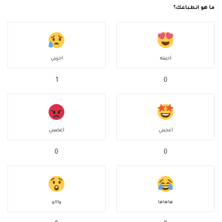
ما هو انطباعك؟
أحببته
أحزنني
1
0
أعجبني
أغضبني
0
0
هاهاها
واااو