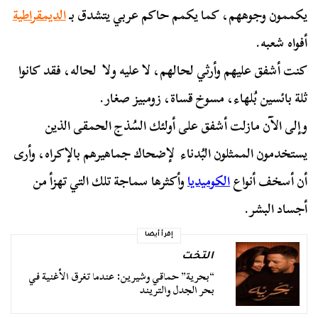
يكممون وجوههم، كما يكمم حاكم عربي يتشدق بـ
الديمقراطية
أفواه شعبه.
كنت أشفق عليهم وأرثي لحالهم، لا عليه ولا لحاله، فقد كانوا
ثلة بائسين بُلهاء، مسوخ قساة، زومبيز صغار.
وإلى الآن مازلت أشفق على أولئك السُذج الحمقى الذين
يستخدمون الممثلون البُدناء لإضحاك جماهيرهم بالإكراه، وأرى
أن أسخف أنواع
الكوميديا
وأكثرها سماجة تلك التي تهزأ من
أجساد البشر.
إقرأ أيضا
التخت
“بحرية” حماقي وشيرين: عندما تغرق الأغنية في
بحر الجدل والتريند