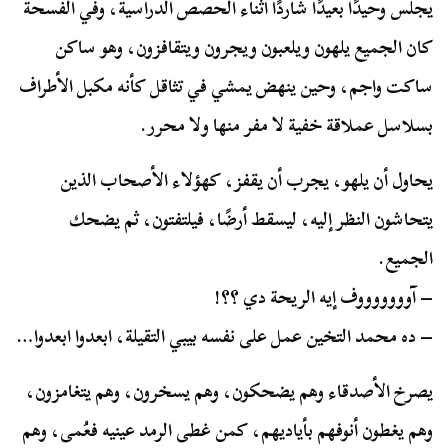
يجلس وحيدًا بعيدًا شاردًا أثناء الحصص الدراسية، وفي الفسحة
كان الجميع يلهون ويلعبون ويجرون ويتقافزون، وهو ساكن
ساكت واجم، وحين ينهض يمشي في تثاقل كأنه مكبل الأطراف
بسلاسل عملاقة خفية لا مفر منها ولا محرر.
يحاول أن يلهو، يجرب أن يقفز، كهؤلاء الأصحاب الذين
يتحاشون النظر إليه، ليسقط أرضًا، فيلتفتون، ثم يضحك
الجميع.
– آوووووووف إيه الريحة دي ؟؟!
– ده محمد التخين عمل على نفسه بيبي التقيلة، ابعدوا ابعدوا…
يصرخ الأصدقاء وهم يضحكون، وهم يسخرون، وهم يتغامزون،
وهم يغطون أنوفهم بأياديهم، كمن غطى الرمد عينيه فعُمى، وهم