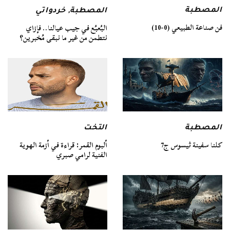
المصطبة
المصطبة
,
خردواتي
فن صناعة الطبيعي (0-10)
البُعبُع في جيب عيالنا.. فإزاي
نتطمن من غير ما نبقى مُخبرين؟
المصطبة
التخت
كلنا سفينة ثيسوس ج7
ألبوم القمر: قراءة في أزمة الهوية
الفنية لرامي صبري