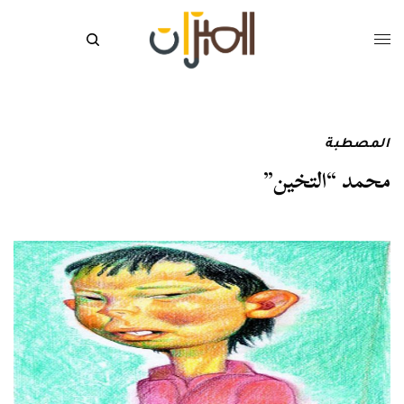
المصطبة
محمد “التخين”