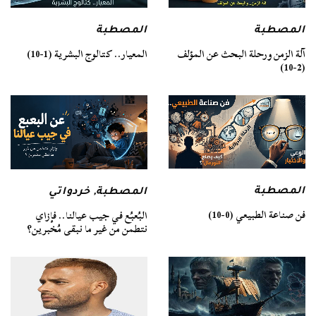
المصطبة
المصطبة
آلة الزمن ورحلة البحث عن المؤلف
المعيار.. كتالوج البشرية (1-10)
(2-10)
المصطبة
المصطبة
,
خردواتي
فن صناعة الطبيعي (0-10)
البُعبُع في جيب عيالنا.. فإزاي
نتطمن من غير ما نبقى مُخبرين؟