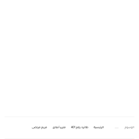
الوسوم
الرئيسية
طائرة رقم 401
مترو أنفاق
مريم مرتضى