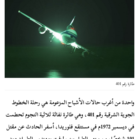
طائرة رقم 401
واحدة من أغرب حالات الأشباح المزعومة هي رحلة الخطوط
الجوية الشرقية رقم 401، وهي طائرة نفاثة ثلاثية النجوم تحطمت
في ديسمبر 1972م في مستنقع فلوريدا، أسفر الحادث عن مقتل
101 شخصًا، من بينهم الطيار بوب لوفت ومهندس الطيران دون