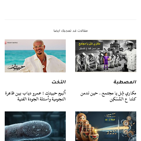
مقالات قد تعجبك ايضا
المصطبة
التخت
مكاري شِل يا مجتمع.. حين ندمن
ألبوم حبيتك : عمرو دياب بين ظاهرة
كلنا ع المُسَكِن
النجومية وأسئلة الجودة الفنية