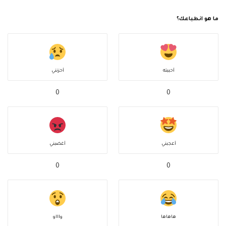
ما هو انطباعك؟
أحببته
أحزنني
0
0
أعجبني
أغضبني
0
0
هاهاها
واااو