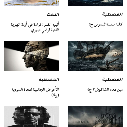
المصطبة
التخت
كلنا سفينة ثيسوس ج7
ألبوم القمر: قراءة في أزمة الهوية
الفنية لرامي صبري
المصطبة
المصطبة
مين معاه الشاكوش؟ ج6
الأعراض الجانبية لنجاة السردية
(ج5)