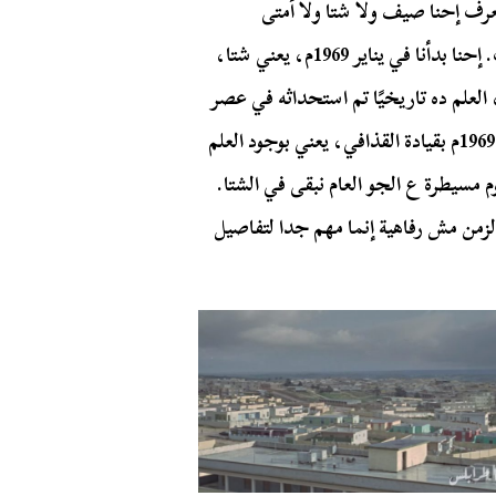
رف إحنا صيف ولا شتا ولا أمتى
بالظبط، فخلونا نحاول نستنتج الزمن من مسار الأحداث. إحنا بدأنا في يناير 1969م، يعني شتا،
 العلم ده تاريخيًا تم استحداثه في عصر
القذافي
، يعني بوجود العلم
وم مسيطرة ع الجو العام نبقى في الشتا.
لزمن مش رفاهية إنما مهم جدا لتفاصيل