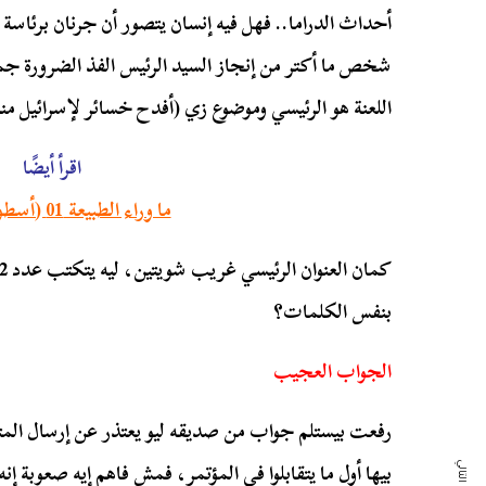
أحداث الدراما.. فهل فيه إنسان يتصور أن جرنان برئاسة
شخص ما أكتر من إنجاز السيد الرئيس الفذ الضرورة
جما
اللعنة هو الرئيسي وموضوع زي (
أفدح خسائر لإسرائيل منذ
اقرأ أيضًا
ما وراء الطبيعة 01 (أسطورة البيت)
بنفس الكلمات؟
الجواب العجيب
رفعت
بيستلم جواب من صديقه
ليو
يعتذر عن إرسال المت
بيها أول ما يتقابلوا في المؤتمر، فمش فاهم إيه صعوبة إ