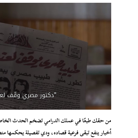
من حقك طبعًا في عملك الدرامي تضخم الحدث الخاص ب
أخبار ينفع تبقى فرعية قصاده، ودي تفصيلة يحكمها منطق