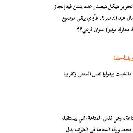
 تحرير
هيكل
هيصدر عدد يثمن فيه إنجاز
ل عبد الناصر
؟، فأزاي يبقى موضوع
 معارك يونيو
) عنوان فرعي؟؟
كمان العنوان الرئيسي غريب شويتين، ليه يتكتب عدد 2 مانشيت بيقولوا نفس المعنى وتقريبا
اهة، وهي نفس المتاهة اللي بيستقبله
نه يحط ورقة المتاهة في الظرف بدل