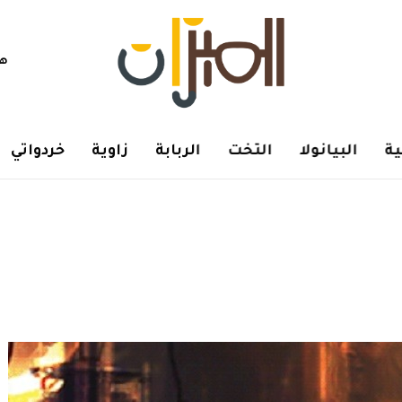
هم
ة
البيانولا
التخت
الربابة
زاوية
خردواتي