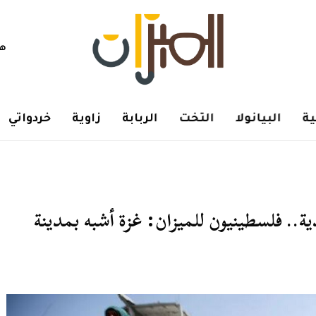
هم
ة
البيانولا
التخت
الربابة
زاوية
خردواتي
ة.. فلسطينيون للميزان: غزة أشبه بمدينة