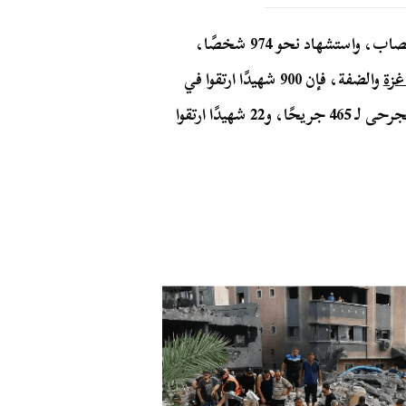
كما تسببت تلك الهجمات في إصابة أكثر من 5 آلاف مصاب، واستشهاد نحو 974 شخصًا،
غزة
والضفة، فإن 900 شهيدًا ارتقوا في
قطاع غزة منهم 260 طفلًا و 230 امرأة، بينما وصل عدد الجرحى لـ 465 جريحًا، و22 شهيدًا ارتقوا