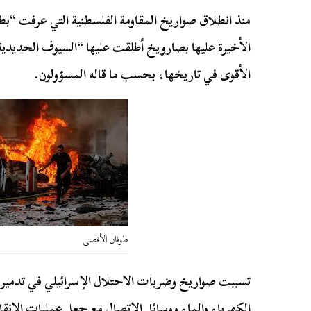
منذ انطلاق صواريخ المقاومة الفلسطنية التي عرفت “ب
الأخيرة عليها بصارويخ أطلقت عليها “السيوف الحديدي
الأقوى في تاريخها، بحسب ما قاله المسؤولون.
طوفان الأقصى
تسببت صواريخ وضربات الاحتلال الإسرائيلي في تدمير ا
الكهرباء والماء ووسائل الاتصال مع جعل عمليات الإنق