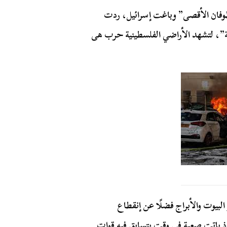
طوفان الأقصى” وباغت إسرائيل، ردت
ة”، لتشهد الأراضي الفلسطينية حرب هى
لبيوت والأبراج فضلًا عن إنقطاع
اذ باتت صعبة في وقت يتسابق فيه قوات