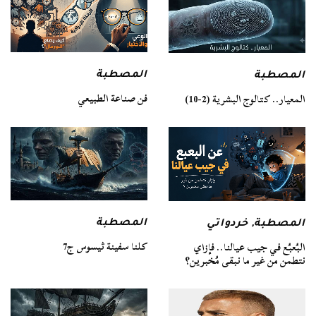
المصطبة
المصطبة
فن صناعة الطبيعي
المعيار.. كتالوج البشرية (2-10)
المصطبة
المصطبة
,
خردواتي
كلنا سفينة ثيسوس ج7
البُعبُع في جيب عيالنا.. فإزاي
نتطمن من غير ما نبقى مُخبرين؟