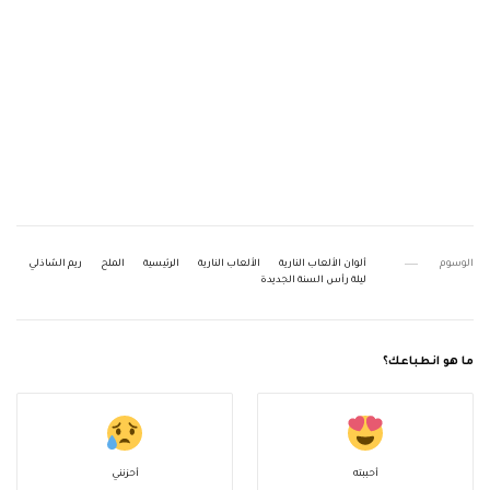
الوسوم
ألوان الألعاب النارية
الألعاب النارية
الرئيسية
الملح
ريم الشاذلي
ليلة رأس السنة الجديدة
ما هو انطباعك؟
أحببته
أحزنني