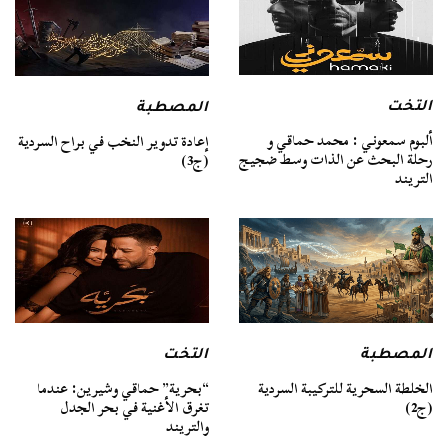
التخت
المصطبة
ألبوم سمعوني : محمد حماقي و
إعادة تدوير النخب في براح السردية
رحلة البحث عن الذات وسط ضجيج
(ج3)
التريند
المصطبة
التخت
الخلطة السحرية للتركيبة السردية
“بحرية” حماقي وشيرين: عندما
(ج2)
تغرق الأغنية في بحر الجدل
والتريند