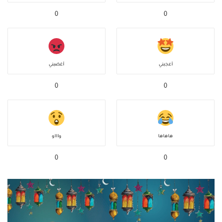
0
0
أعجبني
أغضبني
0
0
هاهاها
واااو
0
0