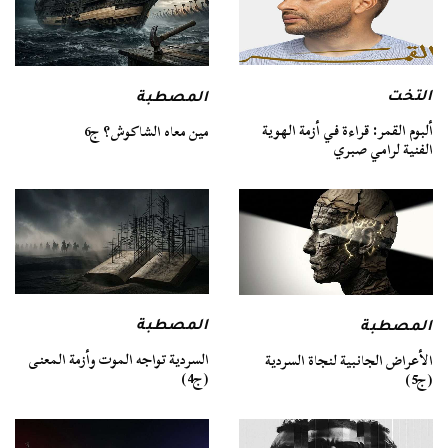
التخت
المصطبة
ألبوم القمر: قراءة في أزمة الهوية
مين معاه الشاكوش؟ ج6
الفنية لرامي صبري
المصطبة
المصطبة
السردية تواجه الموت وأزمة المعنى
الأعراض الجانبية لنجاة السردية
(ج4)
(ج5)