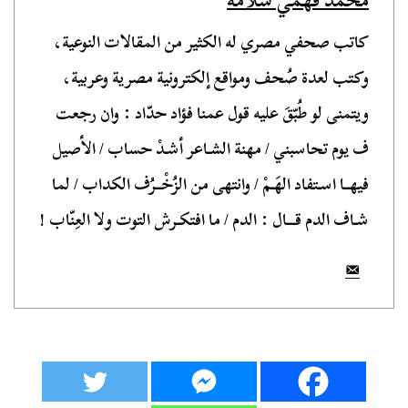
محمد فهمي سلامة
كاتب صحفي مصري له الكثير من المقالات النوعية،
وكتب لعدة صُحف ومواقع إلكترونية مصرية وعربية،
ويتمنى لو طُبّقَ عليه قول عمنا فؤاد حدّاد : وان رجعت
ف يوم تحاسبني / مهنة الشـاعر أشـدْ حساب / الأصيل
فيهــا اسـتفاد الهَـمْ / وانتهى من الزُخْــرُف الكداب / لما
شـاف الدم قـــال : الدم / ما افتكـرش التوت ولا العِنّاب !