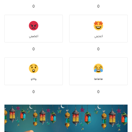
0
0
أعجبني
أغضبني
0
0
هاهاها
واااو
0
0