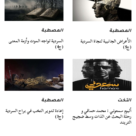
المصطبة
المصطبة
السردية تواجه الموت وأزمة المعنى
الأعراض الجانبية لنجاة السردية
(ج4)
(ج5)
التخت
المصطبة
ألبوم سمعوني : محمد حماقي و
إعادة تدوير النخب في براح السردية
رحلة البحث عن الذات وسط ضجيج
(ج3)
التريند