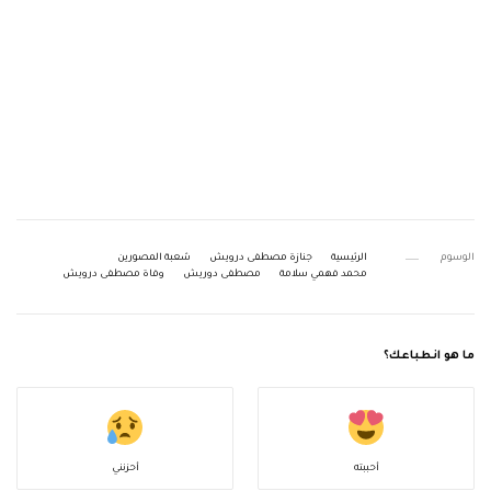
الوسوم
الرئيسية
جنازة مصطفى درويش
شعبة المصورين
محمد فهمي سلامة
مصطفى دوريش
وفاة مصطفى درويش
ما هو انطباعك؟
أحببته
أحزنني