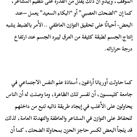
الموقف، ويبدو أن ذلك يقلل من القدرة على تنظيم المشاعر،
كما إن “الضحك العصبي” أو “البكاء السعيد” يعمل –عند
البعض- أحيانًا على تحقيق التوازن العاطفي .. الأمر بالضبط يشبه
إنتاج الجسم لطبقة كثيفة من العرق ليبرد الجسم عند ارتفاع
درجة حراراته.
كما حاولت أوريانا أراغون، أستاذة علم النفس الاجتماعي في
جامعة كليمسون، أن تفسر تلك الظاهرة، وما وصلت له أن الناس
يحاولون على الأغلب في إيجاد طريقة ذاتيه تنبع من داخلهم
للحفاظ على التوازن في المشاعر والعاطفة والتهدئة العامة، لذلك
قد يلجأ البعض لكسر حاجز الحزن بمحاولة الضحك، كما أن