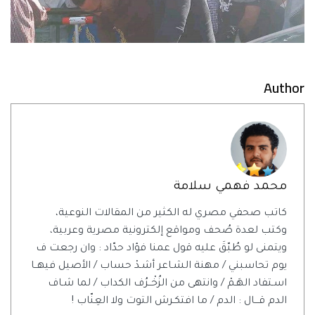
Author
محمد فهمي سلامة
كاتب صحفي مصري له الكثير من المقالات النوعية،
وكتب لعدة صُحف ومواقع إلكترونية مصرية وعربية،
ويتمنى لو طُبّقَ عليه قول عمنا فؤاد حدّاد : وان رجعت ف
يوم تحاسبني / مهنة الشـاعر أشـدْ حساب / الأصيل فيهــا
اسـتفاد الهَـمْ / وانتهى من الزُخْــرُف الكداب / لما شـاف
الدم قـــال : الدم / ما افتكـرش التوت ولا العِنّاب !