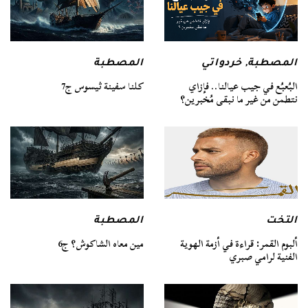
المصطبة
المصطبة
,
خردواتي
كلنا سفينة ثيسوس ج7
البُعبُع في جيب عيالنا.. فإزاي
نتطمن من غير ما نبقى مُخبرين؟
التخت
المصطبة
ألبوم القمر: قراءة في أزمة الهوية
مين معاه الشاكوش؟ ج6
الفنية لرامي صبري