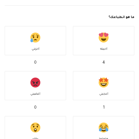
ما هو انطباعك؟
أحببته
أحزنني
0
4
أعجبني
أغضبني
0
1