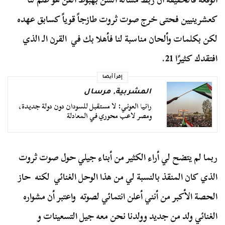
كعشرينيين فحتى خرج صوت ثروت طازجاً قوياً كسابق عهده
لكن بكلمات وألحان مناسبة لنا فأهلا بك في القرن الـ الذي
افتقدك كثيرًا 21.
إقرأ أيضا
المشربية
,
مرسال
رانيا العوني: لا مستقبل للسودان دون دولة جديدة،
ومصر لاعب محوري في المعادلة
ربما لم يتضح لي أراء الكثير من أبناء جيلي حول صوت ثروت
الذي كان المنقذ بالنسبة لي من هذا الوحل الغنائي لكنه حاز
الحصة الأكبر من أنني أعلن انتمائي لصوته واعتبر أن مشواره
الغنائي ولد من جديد وولدنا نحن معه جيل التسعينات و