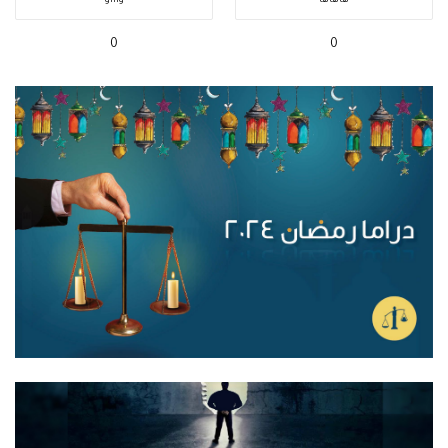
هاهاها
واااو
0
0