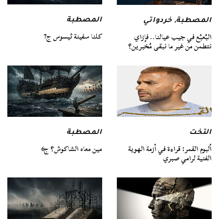
المصطبة
المصطبة
,
خردواتي
كلنا سفينة ثيسوس ج7
البُعبُع في جيب عيالنا.. فإزاي
نتطمن من غير ما نبقى مُخبرين؟
التخت
المصطبة
ألبوم القمر: قراءة في أزمة الهوية
مين معاه الشاكوش؟ ج6
الفنية لرامي صبري