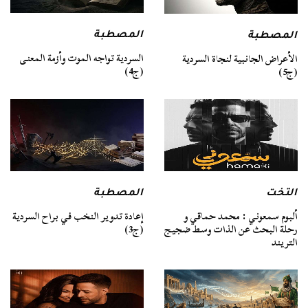
المصطبة
المصطبة
السردية تواجه الموت وأزمة المعنى
الأعراض الجانبية لنجاة السردية
(ج4)
(ج5)
التخت
المصطبة
ألبوم سمعوني : محمد حماقي و
إعادة تدوير النخب في براح السردية
رحلة البحث عن الذات وسط ضجيج
(ج3)
التريند