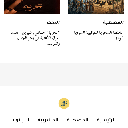
المصطبة
التخت
الخلطة السحرية للتركيبة السردية
“بحرية” حماقي وشيرين: عندما
(ج2)
تغرق الأغنية في بحر الجدل
والتريند
الرئيسية
المصطبة
المشربية
البيانولا