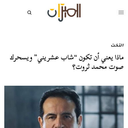
التخت
ماذا يعني أن تكون “شاب عشريني” ويسحرك
صوت محمد ثروت؟