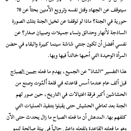
سيتوقف عن الجهاد وقتل نفسه وترويع الآمنين بحثاً عن 70
حورية في الجنة؟ ماذا لو توقفنا عن تخيل الجنة بتلك الصورة
الساذجة لأنهار وحدائق ونساء جميلات وصبيان صغار؟ عن
نفسي أفضل أن تكون جنتي شاشة سينما كبيرة والبقاء في حضن
المرأة الوحيدة التي أحبها خالداً فيها وبها.
هذا التفسير “الشاذ” عن الجميع، يهدم ما فعله
حسن الصباح
قبل ألف عام عندما أسس قاعدته في قلعة أَلَمُوت وصنع من
الحشاشين أكبر فرقة اغتيالات في التاريخ، حين صور لهم
الجنة بعد تعاطي الحشيش حتى يقبلوا بتنفيذ العمليات التي
كلفهم بها. المدهش أن ما فعله الصباح ما زال يحدث حتى الآن
وهو ما فعلته القاعدة وتفعله داعش حالياً في بيئة صالحة لنمو