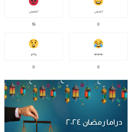
أعجبني
أغضبني
16
0
هاهاها
واااو
0
0