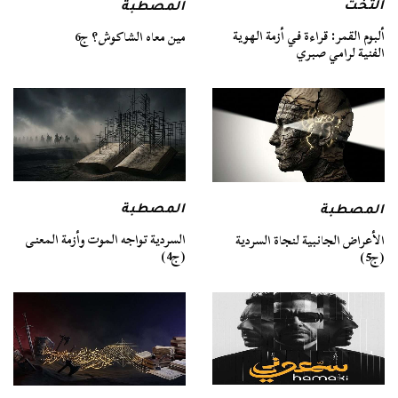
التخت
المصطبة
ألبوم القمر: قراءة في أزمة الهوية
مين معاه الشاكوش؟ ج6
الفنية لرامي صبري
المصطبة
المصطبة
السردية تواجه الموت وأزمة المعنى
الأعراض الجانبية لنجاة السردية
(ج4)
(ج5)