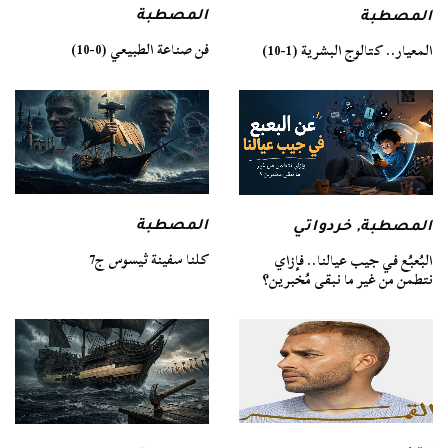
المصطبة
المصطبة
فن صناعة الطبيعي (0-10)
المعيار.. كتالوج البشرية (1-10)
المصطبة
المصطبة
,
خردواتي
كلنا سفينة ثيسوس ج7
البُعبُع في جيب عيالنا.. فإزاي
نتطمن من غير ما نبقى مُخبرين؟