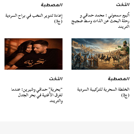
التخت
المصطبة
ألبوم سمعوني : محمد حماقي و
إعادة تدوير النخب في براح السردية
رحلة البحث عن الذات وسط ضجيج
(ج3)
التريند
المصطبة
التخت
الخلطة السحرية للتركيبة السردية
“بحرية” حماقي وشيرين: عندما
(ج2)
تغرق الأغنية في بحر الجدل
والتريند