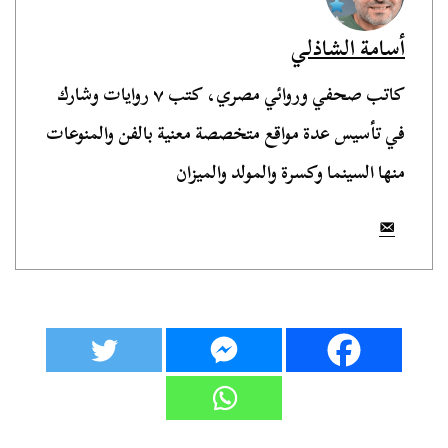
أسامة الشاذلي
كاتب صحفي وروائي مصري، كتب ٧ روايات وشارك
في تأسيس عدة مواقع متخصصة معنية بالفن والمنوعات
منها السينما وكسرة والمولد والميزان