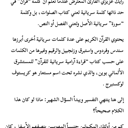
رأيك عزيزي القارئ المعترض عندما تعلم أن كلمة “قرآن” في
حد ذاتها كلمة سريانية تعني كتاب الصلوات، بل وكلمة
“سورة” سريانية الأصل وتعني الفصل أو النص.
يحتوي القرآن الكريم على عدة كلمات سريانية أخرى أبرزها
سندس وفردوس واستبرق وزنجبيل والرقيم وغيرها من الكلمات
على حسب كتاب “قراءة آرامية سريانية للقرآن” للمستشرق
الألماني بوين، والذي نشره تحت اسم مستعار هو كريستوف
لوكسنبرج .
إلى هنا ينتهي التفسير ويبدأ السؤال الشهير: ماذا لو كان هذا
الكلام صحيحاً؟
كم من أولئك المكبوتين جنسياً المهوسين بنصفهم الأسفل، كان