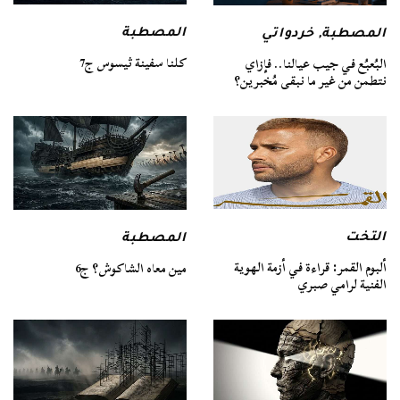
المصطبة
المصطبة
,
خردواتي
كلنا سفينة ثيسوس ج7
البُعبُع في جيب عيالنا.. فإزاي
نتطمن من غير ما نبقى مُخبرين؟
التخت
المصطبة
ألبوم القمر: قراءة في أزمة الهوية
مين معاه الشاكوش؟ ج6
الفنية لرامي صبري