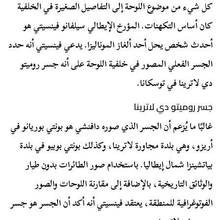
كل شيء من موضوع اللوحة إلى التفاصيل الصغيرة في الخلفية
كان أساس التكهنات. المؤرخ الإيطالي سيلفانو فينسيتي هو
أحدث شخص يحل أحد ألغاز الموناليزا. يدعي فينسيتي أنه حدد
الجسر الفعلي المصور في خلفية اللوحة على أنه جسر روميتو
دي لاترينا في توسكانا.
جسر روميتو دي لاترينا
غالبًا ما يُزعم أن الجسر الذي صوره دافنشي هو بونتي بوريانو في
أريزو، وهي بلدة مجاورة لاترينا، وكذلك بونتي بوبيو في بلدة
بياتشينزا شمال إيطاليا. باستخدام صور الطائرات بدون طيار
والوثائق التاريخية، بالإضافة إلى مقارنة اللوحات والصور
الفوتوغرافية للمنطقة، يعتقد فينسيتي أنه أكد أن الجسر هو جسر