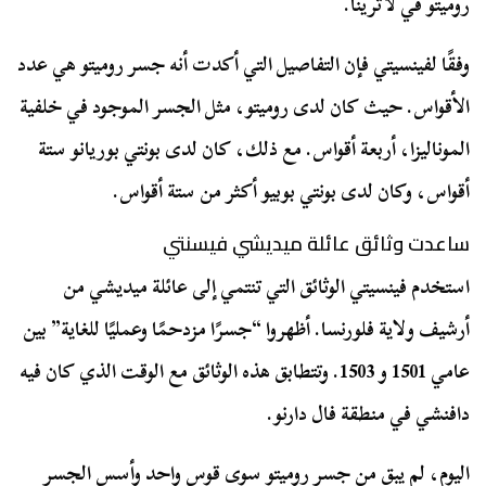
روميتو في لاترينا.
وفقًا لفينسيتي فإن التفاصيل التي أكدت أنه جسر روميتو هي عدد
الأقواس. حيث كان لدى روميتو، مثل الجسر الموجود في خلفية
الموناليزا، أربعة أقواس. مع ذلك، كان لدى بونتي بوريانو ستة
أقواس، وكان لدى بونتي بوبيو أكثر من ستة أقواس.
ساعدت وثائق عائلة ميديشي فيسنتي
استخدم فينسيتي الوثائق التي تنتمي إلى عائلة ميديشي من
أرشيف ولاية فلورنسا. أظهروا “جسرًا مزدحمًا وعمليًا للغاية” بين
عامي 1501 و 1503. وتتطابق هذه الوثائق مع الوقت الذي كان فيه
دافنشي في منطقة فال دارنو.
اليوم، لم يبق من جسر روميتو سوى قوس واحد وأسس الجسر