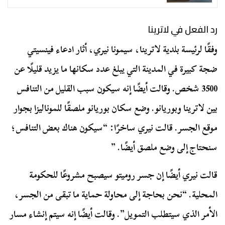
رد الفعل في لاترينا
وفقًا لرئيسة بلدية لاترينا، سيمونا نيري، أثار ادعاء فينسيتي
ضجة كبيرة في المدينة التي يبلغ عدد سكانها ما يزيد قليلًا عن
3500 شخص. وقالت أيضًا إنه سيكون سبب القليل من التنافس
بين لاترينا وبوريانو. وضع سكان بوريانو ملصقًا للموناليزا بجوار
موقع الجسر. قالت نيري ساخرًا: “سيكون هناك بعض التنافس؛
سنحتاج إلى وضع ملصق أيضًا. ”
قالت نيري أيضًا إن جسر روميتو سيصبح مشروعًا للحكومة
المحلية. “نحن بحاجة إلى محاولة حماية ما تبقى من الجسر،
الأمر الذي سيتطلب التمويل”. وقالت أيضًا إنه سيتم إنشاء مسار