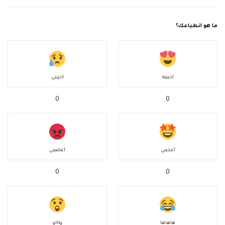
ما هو انطباعك؟
أحببته
أحزنني
0
0
أعجبني
أغضبني
0
0
هاهاها
واااو