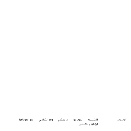
الوسوم
الرئيسية
الموناليزا
دافنشي
ريم الشاذلي
سر الموناليزا
ليوناردو دافنشي