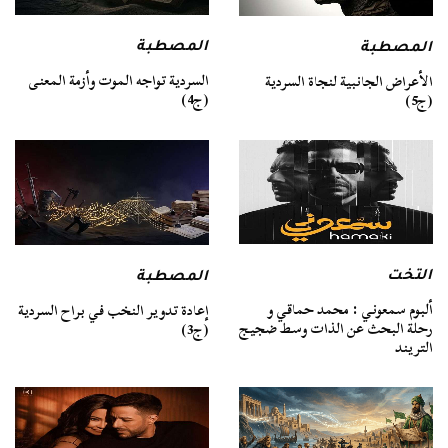
المصطبة
المصطبة
السردية تواجه الموت وأزمة المعنى
الأعراض الجانبية لنجاة السردية
(ج4)
(ج5)
التخت
المصطبة
ألبوم سمعوني : محمد حماقي و
إعادة تدوير النخب في براح السردية
رحلة البحث عن الذات وسط ضجيج
(ج3)
التريند