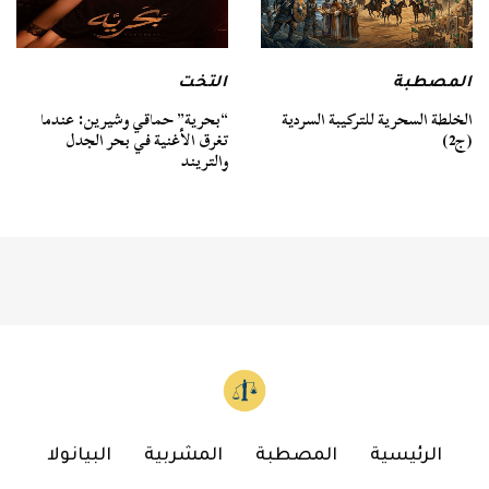
المصطبة
التخت
الخلطة السحرية للتركيبة السردية
“بحرية” حماقي وشيرين: عندما
(ج2)
تغرق الأغنية في بحر الجدل
والتريند
الرئيسية
المصطبة
المشربية
البيانولا