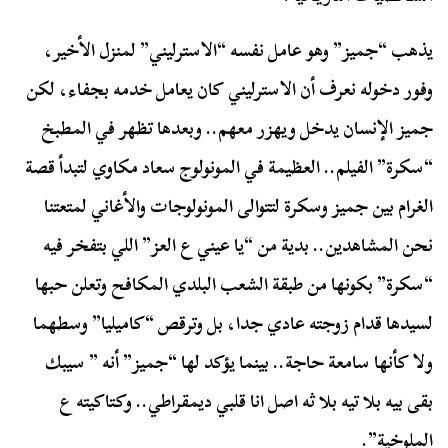
يذهب “جميز” وهو عامل نفسه “الاسترليني” لمنزل الأخير،
وفور دخوله نعرف أن الاسترليني كان يعامل خدمه بجفاء، لكن
جميز الإنسان يدخل ويهزر معهم.. وبعدها تظهر في المطبخ
“سكرة” الفيلم.. العظيمة في المونولوج سعاد مكاوي لتبدأ قصة
الغرام بين جميز وسكرة لتتوالى المونولوجات والأغاني لمتعتنا
نحن المشاهدين.. بدية من “يا عيني ع العز” اللي بتفخر فيه
“سكرة” بكونها من طبقة الشعب البلدي المكافح وتعلن حبها
لسيدها قدام زوجته عادي جدا، بل وترقص “كاميليا” وسطهما
ولا كأنها سامعة حاجة.. بينما يؤكد لها “جميز” أنه ” سيبك
بقى بيه بلا تيه بلا ثه اصل انا قلبي ديمقراطي.. وكتاكيته ع
الملوخية”.