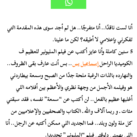
أنا لست ناقدًا.. أنا متفرجًا.. هل لم أجد سوى هذه المقدمة التي
تفكرني بإعلامي لا أطيقه؟ لكن ما علينا.
5 سنين كاملة وأنا عايز أكتب عن فيلم المليونير للعظيم ف
الكوميديا الراحل
إسماعيل يس
.. بس أنت عارف بقى الظروف..
والنهارده بالذات الرغبة ملحة جدًا من الصبح وسمعة بيطاردني
هو وفيلمه الأجمل من وجهة نظري والأعظم بين أفلامه اللي
أغلبها عظيم بالفعل.. لن أكتب عن “سمعة” نفسه، فقد سبقني
مئات ـ و ربما آلاف والله ـ الكتاب والصحفيين والإعلاميين من
كل ملة ولون وبلد.. فما الجديد اللي ممكن أكتبه عن الرجل.. أنا
اللي يهمني دلوقتي فيلم “المليونير” تحديدا.