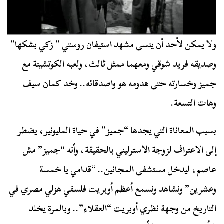
ولا يمكن لأحد أن ينسى مشهد استيفان روستي ” زكي بشكها”
وصديقه فريد شوقي ومعهما ممثل ثالث، ولعبه الكوتشينة مع
جميز وخسارته حتى هدومه هو واصدقائه.. وخد كمان سيف
وهات التسعة.
بسبب المعاناة التي يجدها “جميز” في حياة المليونير، يضطر
إلى الاعتراف لزوجة الاسترليني بالحقيقة، وأنه “جميز” مش
عاصم، ليدخل مستشفى المجانين.. “قدامي يا خمسة
وعشرين” ونشاهد ونسمع أعظم أوبريت فلسفي هزلي مصري في
التاريخ من وجهة نظري أوبريت “العقلاء”.. وبالمرة يخلد