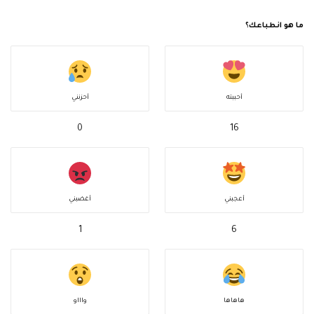
ما هو انطباعك؟
أحببته
أحزنني
0
16
أعجبني
أغضبني
1
6
هاهاها
واااو