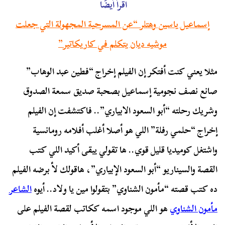
اقرأ أيضًا
إسماعيل ياسين وهتلر “عن المسرحية المجهولة التي جعلت
موشيه ديان يتكلم في كاريكاتير”
مثلا يعني كنت أفتكر إن الفيلم إخراج “فطين عبد الوهاب”
صانع نصف نجومية إسماعيل بصحبة صديق سمعة الصدوق
وشريك رحلته “أبو السعود الابياري”.. فاكتشفت إن الفيلم
إخراج “حلمي رفلة” اللي هو أصلا أغلب أفلامه رومانسية
واشتغل كوميديا قليل قوي.. ها تقولي يبقى أكيد اللي كتب
القصة والسيناريو “أبو السعود الإبياري”، هاقولك لأ برضه الفيلم
ده كتب قصته “مأمون الشناوي” بتقولوا مين يا ولاد.. أيوه
الشاعر
مأمون الشناوي
هو اللي موجود اسمه ككاتب لقصة الفيلم على