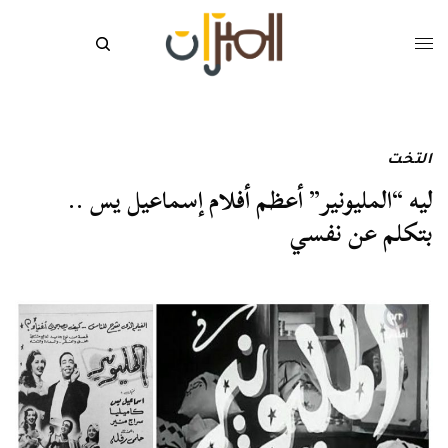
التخت
ليه “المليونير” أعظم أفلام إسماعيل يس ..
بتكلم عن نفسي