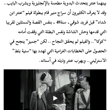
بينهما عنتر يتحدث البدوية مطعمة بالإنجليزية ويشرب البايب..
وقد لا يعرف الكثيرون أن سراج منير قام ببطولة فيلم “عنتر ابن
شداد” قبل فريد شوقي، سنة49 ، بنفس القصة والممثلين تقريبا
التي قدمها وحش الشاشة ونفس البطلة التي وقفت أمامه
“كوكا”.. والفيلم لم يحقق النجاح .. لكن “جميز” ينجح في
الحصول على الخطابات الغرامية التي تهدد بها “سنية بلط”
الاسترليني.. ويهرب عنتر وذيله في أسنانه.