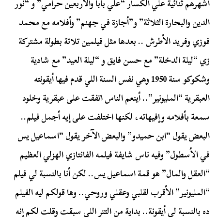
أشهرهم ثنائية علي الكسار “علي بابا والأربعين حرامي” و “نور
الدين والبحارة الثلاثة” و”أجازة في جهنم” وأفلامه مع محمد
فوزي وفريد الأطرش .. بعدها مثل فيلمين تلاتة بطولة مشتركة
زي “ليلة الدخلة” مع حسن فايق و “ليلة العيد” مع شادية
وشكوكو سنة 1950 وهي نفس السنة اللي قدم فيها أيقونته
العبقرية “المليونير”.. أينعم الناس اتفقت على عبقرية وخلود
سمعة بأفلامه وإفيهاته، لكنها اختلفت على إيه أجمل فيلم..
البعض يقول “ابن حميدو” والبعض الآخر يقول “اسماعيل يس
في الأسطول” وفيه ناس شايفة فيلمه الفانتازي الهزلي العظيم
“العقل والمال” هو قمة اسماعيل يس.. لكن أنا بالنسبة لي فيلم
“المليونير” الأقرب لقلبي وعقلي وروحي.. وها قولكم ليه الفيلم
ده بالنسبة لي أيقونة.. بداية من التتر اللي سبقت وقلت لكم إنه