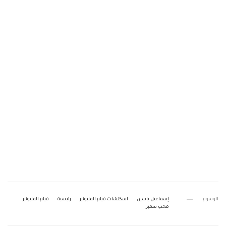
الوسوم
إسماعيل ياسين
اسكتشات فيلم المليونير
رئيسية
فيلم المليونير
محب سمير