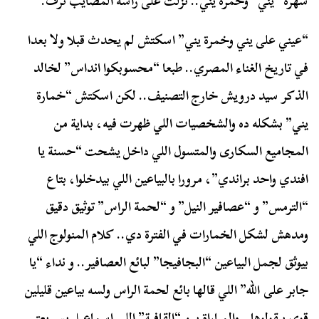
سهرة “يني” وخمرة يني.. نزلت على راسه المصايب ترف.
“عيني على يني وخمرة يني” اسكتش لم يحدث قبلا ولا بعدا
في تاريخ الغناء المصري.. طبعا “محسوبكوا انداس” لخالد
الذكر سيد درويش خارج التصنيف.. لكن اسكتش “خمارة
يني” بشكله ده والشخصيات اللي ظهرت فيه، بداية من
المجاميع السكارى والمتسول اللي داخل يشحت “حسنة يا
افندي واحد براندي”، مرورا بالبياعين اللي بيدخلوا، بتاع
“الترمس” و “عصافير النيل” و “لحمة الراس” توثيق دقيق
ومدهش لشكل الخمارات في الفترة دي.. كلام المنولوج اللي
بيوثق لجمل البياعين “البجافيجا” لبائع العصافير.. و نداء “يا
جابر على الله” اللي قالها بائع لحمة الراس ولسه بياعين قليلين
قوي بيقولوها.. والمباراة بين “القافية” اللي اسماعيل يس يعتبر