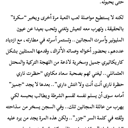
حتى يحبونه.
لكنه لا يستطيع مواصلة لعب اللعبة مرة أخرى ويخبر “سكرة”
بالحقيقة، وتهرب معه لتعيش وتغني وتحب بعيدا عن عيون
المليونير وأسرت المجانين.. وتستمر أسرته في مطارته، مع ازدياد
عددهم، بحضور أخواله وعماته الأتراك، وقدمها الممثلين بشكل
كاريكاتيري جميل وسخرية لاذعة من اللهجة التركية والمحتل
العثمانلي.. ليغني لهم بصحبة سعاد مكاوي “حظرت ناري
حظرة ناري أنت أنت ولا انتش داري”.. بعدها لا يجد “جميز”
أمامه سوى أن يسلم نفسه لقسم الشرطة ويطالب بحبسه لكي
يهرب من عائلة المجانين تلك.. وفي السجن يسخر من سذاحته
وثقته في كلمة السر “جزر”.. ولكن هذه المرة يجد من يرد عليه