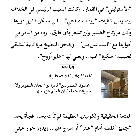
“الاسترليني” في القمار، وكانت السبب الرئيسي في الخلاف
بينه وبين شقيقته “زينات صدقي”.. اللي ممكن تشيل دورها
وأنت مررتاح الضمير ولن تشعر بأي فارق.. وده من النادر في
أدوارها مع “اسماعيل يس”.. ويدخل المطبخ مرة تانية ليشكي
لحبيبته “سكرة” غلبه.. ويغني لها “عايز أروح”.
إقرأ أيضا
البيانولا
,
المصطبة
“عملوها المصريين” قادوا دون لجان التطوير ولا
مليارات حملة كان العالم جزء منها
المتعة الحقيقية والكوميديا العظيمة لم تأت بعد.. فجأة يجد
“جميز” نفسه أمام “عنتر” أو سراج منير.. ويدور حوار عبثي