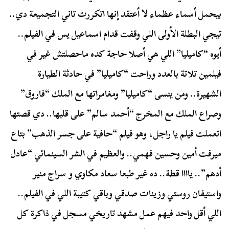
بيحمل أسماء عظماء لا أعتقد إنها اتكررت تاني التجميعة دي..
تيجي البطلة الأولى اللي وقفت قدام اسماعيل يس في الفيلم..
أيوه “كاميليا” اللي هي أصلا حاجة كده ماحصلتش غير في
فيلمين تلاتة بالعدد وراحت “كاميليا” في حادثة الطيارة
الشهيرة.. ومن ينسى “كاميليا” ومغامراتها مع الملك “فاروق”
وصراع الملك مع المخرج “أحمد سالم” على قلبها.. دي قصتها
اتعملت فيلم يا راجل، وهو فيلم “حافية على جسر الذهب” بتاع
ميرفت أمين وحسين فهمي.. والعظيم في الشر السينمائي “عادل
أدهم”.. ياااا قطة.. ده غير طبعا سعاد مكاوي و سراج منير
واستيفان روستي وزينات صدقي وباقي كتيبة اللي في الفيلم..
اللي أقل واحد فيهم عمل مشهد تاريخي مسجل في ذاكرة كل