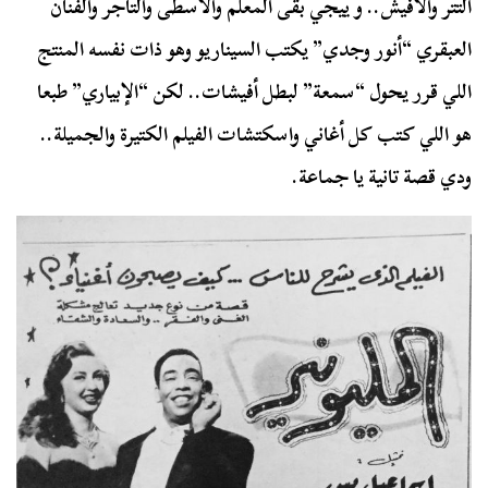
التتر والأفيش.. و ييجي بقى المعلم والأسطى والتاجر والفنان
العبقري “أنور وجدي” يكتب السيناريو وهو ذات نفسه المنتج
اللي قرر يحول “سمعة” لبطل أفيشات.. لكن “الإبياري” طبعا
هو اللي كتب كل أغاني واسكتشات الفيلم الكتيرة والجميلة..
ودي قصة تانية يا جماعة.