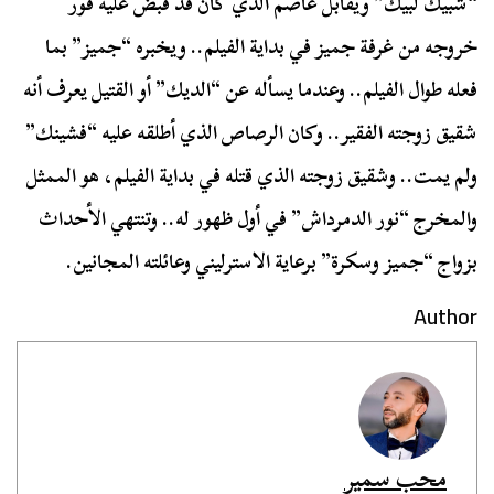
“شبيك لبيك” ويقابل عاصم الذي كان قد قبض عليه فور
خروجه من غرفة جميز في بداية الفيلم.. ويخبره “جميز” بما
فعله طوال الفيلم.. وعندما يسأله عن “الديك” أو القتيل يعرف أنه
شقيق زوجته الفقير.. وكان الرصاص الذي أطلقه عليه “فشينك”
ولم يمت.. وشقيق زوجته الذي قتله في بداية الفيلم، هو الممثل
والمخرج “نور الدمرداش” في أول ظهور له.. وتنتهي الأحداث
بزواج “جميز وسكرة” برعاية الاسترليني وعائلته المجانين.
Author
محب سمير