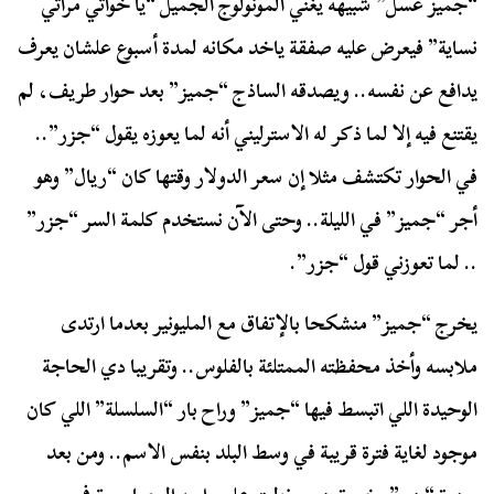
“جميز عسل” شبيهه يغني المونولوج الجميل “يا خواتي مراتي
نساية” فيعرض عليه صفقة ياخد مكانه لمدة أسبوع علشان يعرف
يدافع عن نفسه.. ويصدقه الساذج “جميز” بعد حوار طريف، لم
يقتنع فيه إلا لما ذكر له الاسترليني أنه لما يعوزه يقول “جزر”..
في الحوار تكتشف مثلا إن سعر الدولار وقتها كان “ريال” وهو
أجر “جميز” في الليلة.. وحتى الآن نستخدم كلمة السر “جزر”
.. لما تعوزني قول “جزر”.
يخرج “جميز” منشكحا بالإتفاق مع المليونير بعدما ارتدى
ملابسه وأخذ محفظته الممتلئة بالفلوس.. وتقريبا دي الحاجة
الوحيدة اللي اتبسط فيها “جميز” وراح بار “السلسلة” اللي كان
موجود لغاية فترة قريبة في وسط البلد بنفس الاسم.. ومن بعد