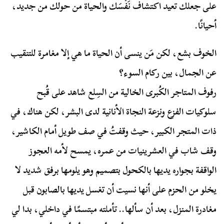
على جعلك تعيد اكتشاف نَفْسَك والحياة من حولك من جديد،
أحيانًا.
الخوف بشع، لكن مَن ينسى أن الحياة ما هي إلا مغامرة للتنقيب
عن الجمال، بين ركام السوء؟
رفوف المتاجر الكُبرى الخالية من السِلع شاهد على قُبح
سلوكيات الفزع ونزعة النجاة الأنانية لدى البشر، لكن هناك، في
ذات المتجر الكبير، حيث وقفتُ في صف طويل أمام الكاشير،
وقف شاب في العشرينيات من عمره، يمسح لأمه العجوز
الواقفة بجواره يديها بالكحول بتصميم وهو يلومها برفق شديد لا
يخلو من الحزم على أنها نسيت أن تغسل يديها بالصابون قبل
مغادرة المنزل، بعد أن سألها.. تأملته مبتسمًا في داخلي، بدا لي