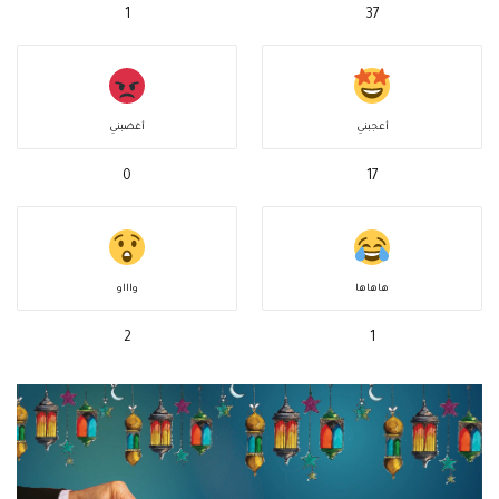
1
37
أعجبني
أغضبني
0
17
هاهاها
واااو
2
1