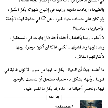
في السنين الأخيرة ازدادت شراسة الإنسان تجاه نفسه،
والطبيعة، ازدادت ماديته ورغبته في إشباع شهواته بكل السُبل،
ولو كان على حساب حياة غيره.. هل كُنّا في حاجة لهذه الهُدنة
الإجبارية، القاسية؟
لا أعلم.. ربما يكتشف أحفاد أحفادنا إجابات في المستقبل،
ويتبادلونها ويناقشونها.. لكني غالبًا لن أكون موجودًا يومها
لأشاركهم النقاش.
ما أعلمه جيدًا أن الحياة، بكل ما فيها من سوء، لا تزال غالية في
قلوبنا.. وأنها- بشكل ما- جميلة تستحق أن نتمسك بالوجود
فيها، ونحمي أحبائنا من مغادرتنا بكل ما نقدر عليه.
إقرأ أيضا
المصطبة