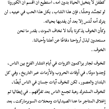
كطفل لا يتخيل الحياة بدون أمه، أستطيع أن أقسم أن الكورونا
لو تجسَّد وحشًا، فإن هذا الشاب، بكل هذا الحب في عينيه، لن
يترك أمه تُمَس إلا بعد أن يفديها بحياته.
وكأن الخوف يذكرنا بأننا لا نخاف الموت، بقدر ما نحن
مستعدون لبذل أرواحنا دفاعًا عن أهلنا وأحبائنا.
الخوف..
للخوف تجار يراكمون الثروات في أيام انتشار الفزع بين الناس،
وُجدوا دومًا، في أوقات الحروب والأزمات عبر التاريخ، وفي كل
البلدان والعصور، لكن للخوف آيات حِسان في الناس أيضًا،
للخوف المشترك رهبة تجمع الناس بعد تفرُّقهم.. في إيطاليا تم
إغلاق المتاجر ما عدا الصيدليات ومحلات السوبرماركت، بعد