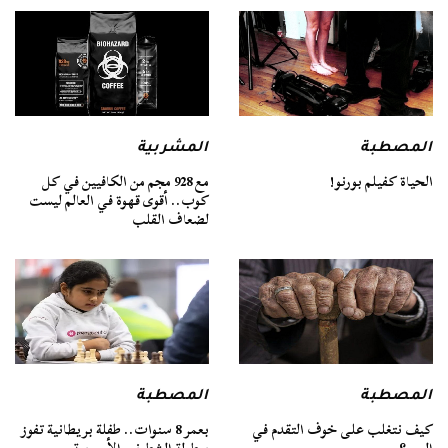
المصطبة
المشربية
الحياة كفيلم بورنو!
مع 928 مجم من الكافيين في كل
كوب.. أقوى قهوة في العالم ليست
لضعاف القلب
المصطبة
المصطبة
كيف نتغلب على خوف التقدم في
بعمر 8 سنوات.. طفلة بريطانية تفوز