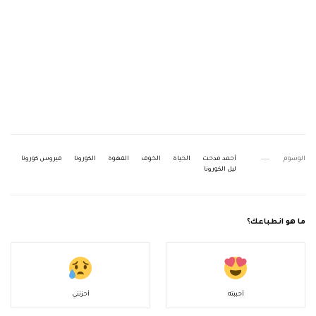
الوسوم
أحمد مدحت
الحياة
الخوف
القهوة
الكورونا
فيروس كورونا
ليل الكورونا
ما هو انطباعك؟
أحببته
أحزنني