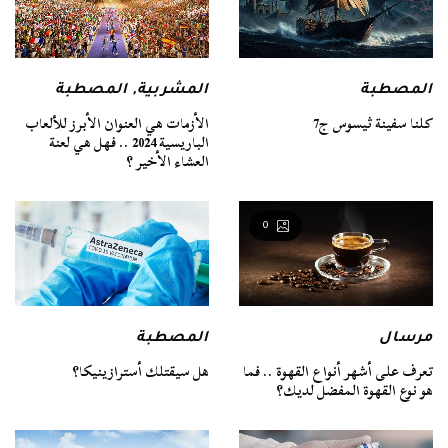
المصطبة
المشربية
,
المصطبة
كلنا سفينة ثيسوس ج7
الأزمات هي العنوان الأبرز للألعاب
الباريسية 2024 .. فهل هي لعنة
العشاء الأخير ؟
0
مرسال
المصطبة
تعرف على أشهر أنواع القهوة .. فما
هل سيقتلك أسترازينيكا؟
هو نوع القهوة المفضل لديك؟