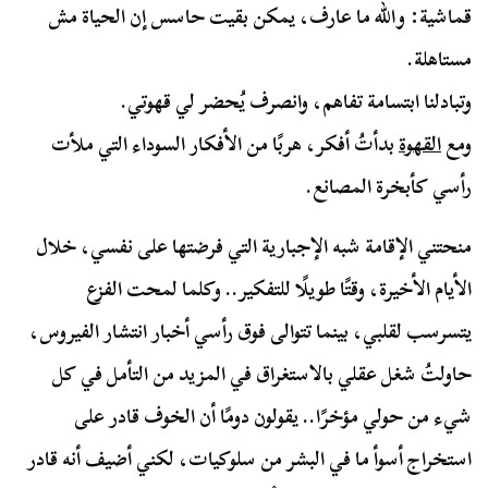
قماشية: والله ما عارف، يمكن بقيت حاسس إن الحياة مش
مستاهلة.
وتبادلنا ابتسامة تفاهم، وانصرف يُحضر لي قهوتي.
ومع
القهوة
بدأتُ أفكر، هربًا من الأفكار السوداء التي ملأت
رأسي كأبخرة المصانع.
منحتني الإقامة شبه الإجبارية التي فرضتها على نفسي، خلال
الأيام الأخيرة، وقتًا طويلًا للتفكير.. وكلما لمحت الفزع
يتسرسب لقلبي، بينما تتوالى فوق رأسي أخبار انتشار الفيروس،
حاولتُ شغل عقلي بالاستغراق في المزيد من التأمل في كل
شيء من حولي مؤخرًا.. يقولون دومًا أن الخوف قادر على
استخراج أسوأ ما في البشر من سلوكيات، لكني أضيف أنه قادر