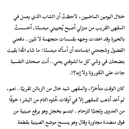
خلال اليومين الماضيين، لاحظتُ أن الشاب الذي يعمل في
المقهى القريب من منزلي أصبح يُحييني مبتسمًا، أحسستُ
بالحيرة وقد اعتدت وجهه بقسمات متجهمة لا تلين.. دفعني
الفضول وشجعتني ابتسامته أن أسأله مبتسمًا: ما شاء الله! بقيت
بتضحك في وشي كل ما تشوفني يعني.. أنت صحتك النفسية
جات على الكورونا ولا إيه؟!.
كان الوقت متأخرًا، والمقهى شبه خال من الزبائن تقريبًا.. نعم،
لم أعد أذهب للمقهى إلا في أوقات خُلوه التام من البشر؛ خوفًا
من العدوى وتجنبًا للزحام.. ابتسم بخجل وهو يرفع صينية من
فوق منضدة مجاورة وقال وهو يمسح موضع الصينية بقطعة