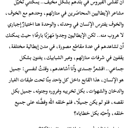
أن تفشى الفيروس في بلدهم بشكل مخيف.. يمكنني تخيُّل
مشاعر الإيطاليين المحاصَرين في منازلهم، وحدهم مع الخوف،
والخوف يفترس الإنسان في وحدته، والوحدة هنا اختيارٌ إجباري
لا هروب منه.. لكن الإيطاليون وجدوا مَهرَبًا بارعًا؛ حيث يمكنك
أن تشاهدهم في عدة مقاطع مصورة، في مدن إيطالية مختلفة،
يقفون في شرفات منازلهم، وعبر الشبابيك، يغنون بشكل
جماعي.. اقشعرَّ جسدي وأنا أشاهدهم، وقلتُ لنفسي: جميل
هو الإنسان، هذا القابع داخل كل واحد مِنّا تحت طبقات الغبار
والدخان والشهوات، بكل تخريبه وغروره وجنونه، جميل بكل
نقصه، فلو لم يكن جميلًا، فلم خلقه الله وفضَّله على جميع
خلقه، وأحبّه بكل خطاياه؟