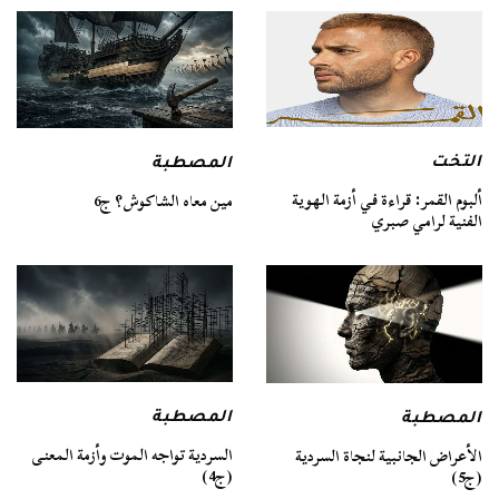
التخت
المصطبة
ألبوم القمر: قراءة في أزمة الهوية
مين معاه الشاكوش؟ ج6
الفنية لرامي صبري
المصطبة
المصطبة
السردية تواجه الموت وأزمة المعنى
الأعراض الجانبية لنجاة السردية
(ج4)
(ج5)