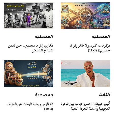
المصطبة
المصطبة
مركزيات كبرى ولا طائر وقواق
مكاري شِل يا مجتمع.. حين ندمن
حضاري؟ (3-10)
كلنا ع المُسَكِن
التخت
المصطبة
ألبوم حبيتك : عمرو دياب بين ظاهرة
آلة الزمن ورحلة البحث عن المؤلف
النجومية وأسئلة الجودة الفنية
(2-10)