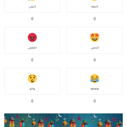
أحببته
أحزنني
0
0
أعجبني
أغضبني
0
0
هاهاها
واااو
0
0