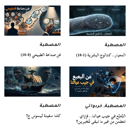
المصطبة
المصطبة
فن صناعة الطبيعي (0-10)
المعيار.. كتالوج البشرية (1-10)
المصطبة
المصطبة
,
خردواتي
كلنا سفينة ثيسوس ج7
البُعبُع في جيب عيالنا.. فإزاي
نتطمن من غير ما نبقى مُخبرين؟