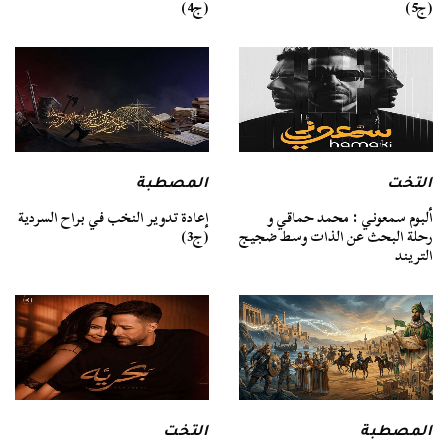
(ج4)
(ج5)
التخت
المصطبة
ألبوم سمعوني : محمد حماقي و
إعادة تدوير النخب في براح السردية
رحلة البحث عن الذات وسط ضجيج
(ج3)
التريند
المصطبة
التخت