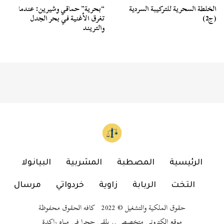
الخلطة السحرية للتركيبة السردية
“بحرية” حماقي وشيرين: عندما
(ج2)
تغرق الأغنية في بحر الجدل
والتريند
الرئيسية
المصطبة
المشربية
البيانولا
التخت
الربابة
زاوية
خردواتي
مرسال
حقوق الملكية والتشغيل © 2022 كافه الحقوق محفوظة
موقع إلكتروني متخصص .. يلقي حجرا في مياه راكدة