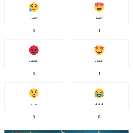
أحببته
أحزنني
0
1
أعجبني
أغضبني
0
1
هاهاها
واااو
0
0