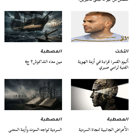
التخت
المصطبة
ألبوم القمر: قراءة في أزمة الهوية
مين معاه الشاكوش؟ ج6
الفنية لرامي صبري
المصطبة
المصطبة
السردية تواجه الموت وأزمة المعنى
الأعراض الجانبية لنجاة السردية