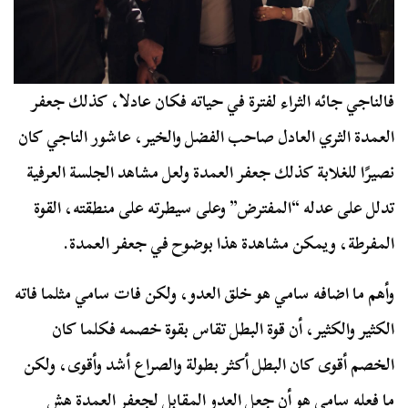
فالناجي جائه الثراء لفترة في حياته فكان عادلا، كذلك جعفر
العمدة الثري العادل صاحب الفضل والخير، عاشور الناجي كان
نصيرًا للغلابة كذلك جعفر العمدة ولعل مشاهد الجلسة العرفية
تدلل على عدله “المفترض” وعلى سيطرته على منطقته، القوة
المفرطة، ويمكن مشاهدة هذا بوضوح في جعفر العمدة.
وأهم ما اضافه سامي هو خلق العدو، ولكن فات سامي مثلما فاته
الكثير والكثير، أن قوة البطل تقاس بقوة خصمه فكلما كان
الخصم أقوى كان البطل أكثر بطولة والصراع أشد وأقوى، ولكن
ما فعله سامي هو أن جعل العدو المقابل لجعفر العمدة هش