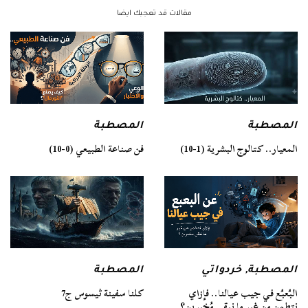
مقالات قد تعجبك ايضا
المصطبة
المصطبة
فن صناعة الطبيعي (0-10)
المعيار.. كتالوج البشرية (1-10)
المصطبة
المصطبة
,
خردواتي
كلنا سفينة ثيسوس ج7
البُعبُع في جيب عيالنا.. فإزاي
نتطمن من غير ما نبقى مُخبرين؟