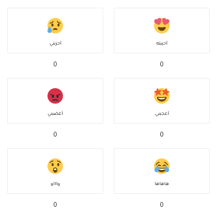
أحببته
أحزنني
0
0
أعجبني
أغضبني
0
0
هاهاها
واااو
0
0