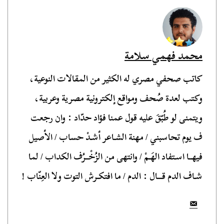
محمد فهمي سلامة
كاتب صحفي مصري له الكثير من المقالات النوعية،
وكتب لعدة صُحف ومواقع إلكترونية مصرية وعربية،
ويتمنى لو طُبّقَ عليه قول عمنا فؤاد حدّاد : وان رجعت
ف يوم تحاسبني / مهنة الشـاعر أشـدْ حساب / الأصيل
فيهــا اسـتفاد الهَـمْ / وانتهى من الزُخْــرُف الكداب / لما
شـاف الدم قـــال : الدم / ما افتكـرش التوت ولا العِنّاب !