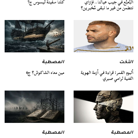
كلنا سفينة ثيسوس ج7
البُعبُع في جيب عيالنا.. فإزاي
نتطمن من غير ما نبقى مُخبرين؟
التخت
المصطبة
ألبوم القمر: قراءة في أزمة الهوية
مين معاه الشاكوش؟ ج6
الفنية لرامي صبري
المصطبة
المصطبة