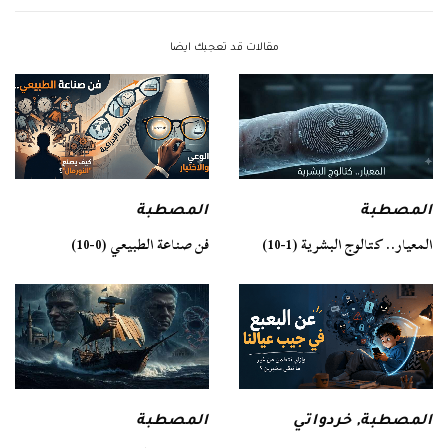
مقالات قد تعجبك ايضا
المصطبة
المصطبة
فن صناعة الطبيعي (0-10)
المعيار.. كتالوج البشرية (1-10)
المصطبة
المصطبة
,
خردواتي