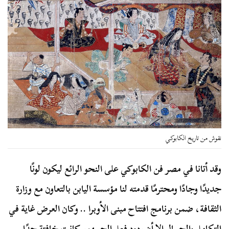
نقوش من تاريخ الكابوكي
وقد أتانا في مصر فن الكابوكي على النحو الرائع ليكون لونًا
جديدًا وجادًا ومحترمًا قدمته لنا مؤسسة اليابن بالتعاون مع وزارة
الثقافة، ضمن برنامج افتتاح مبنى الأوبرا .. وكان العرض غاية في
التكامل والجمال إلا أن ردود فعل الجمهور كانت خافتة جدًا