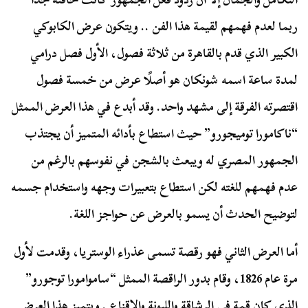
ربما لعدم فهمهم لقيمة هذا الفن .. ويتكون عرض الكابوكي
الكبير الذي قدم بالقاهرة من ثلاثة فصول، الأول فصل درامي
لمدة ساعة اسمه شونكان هو أصلًا عرض من خمسة فصول
اقتصرته الفرقة إلى مشهد واحد. وقد أبدع في هذا العرض الممثل
“ناكامورا توميجورو” حيث استطاع بأدائه المتميز أن يجتذب
الجمهور المصري له ويبعث بالشجن في نفوسهم بالرغم من
عدم فهمهم للغته لكن استطاع بتعبيرات وجهه واستخدام جسمه
لتوضيح الحدث أن يسمو بالعرض عن حواجز اللغة.
أما العرض الثاني فهو رقصة تسمى عذراء الوستريا، وقدمت لأول
مرة عام 1826، وقام بدور الراقصة الممثل “ساموامورا توجورو”
الذي كان قمة في الرشاقة والليونة والإقناع . ويتميز هذا العرض