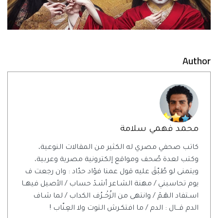
Author
محمد فهمي سلامة
كاتب صحفي مصري له الكثير من المقالات النوعية،
وكتب لعدة صُحف ومواقع إلكترونية مصرية وعربية،
ويتمنى لو طُبّقَ عليه قول عمنا فؤاد حدّاد : وان رجعت ف
يوم تحاسبني / مهنة الشـاعر أشـدْ حساب / الأصيل فيهــا
اسـتفاد الهَـمْ / وانتهى من الزُخْــرُف الكداب / لما شـاف
الدم قـــال : الدم / ما افتكـرش التوت ولا العِنّاب !