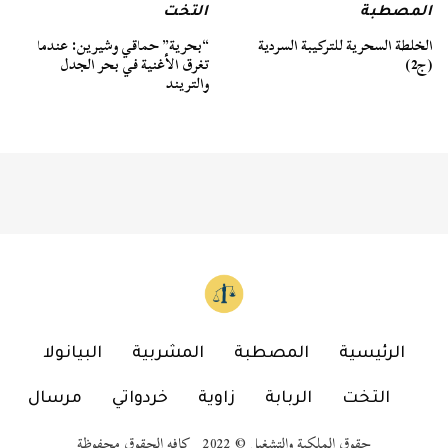
المصطبة
التخت
الخلطة السحرية للتركيبة السردية
“بحرية” حماقي وشيرين: عندما
(ج2)
تغرق الأغنية في بحر الجدل
والتريند
الرئيسية
المصطبة
المشربية
البيانولا
التخت
الربابة
زاوية
خردواتي
مرسال
حقوق الملكية والتشغيل © 2022 كافه الحقوق محفوظة