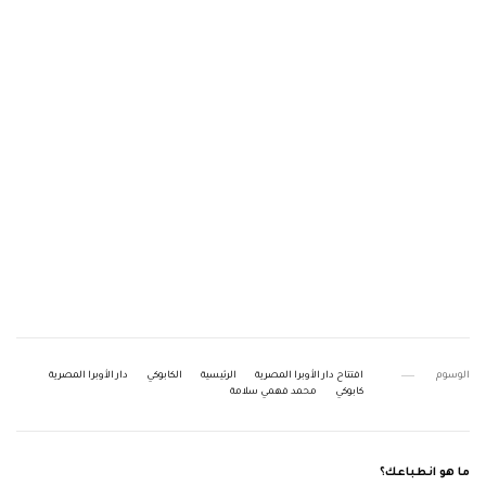
الوسوم
افتتاح دار الأوبرا المصرية
الرئيسية
الكابوكي
دار الأوبرا المصرية
كابوكي
محمد فهمي سلامة
ما هو انطباعك؟