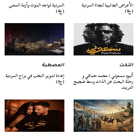
السردية تواجه الموت وأزمة المعنى
الأعراض الجانبية لنجاة السردية
(ج4)
(ج5)
التخت
المصطبة
ألبوم سمعوني : محمد حماقي و
إعادة تدوير النخب في براح السردية
رحلة البحث عن الذات وسط ضجيج
(ج3)
التريند