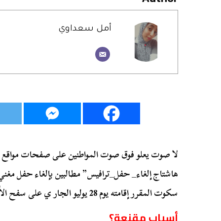
أمل سعداوي
لا صوت يعلو فوق صوت المواطنين على صفحات مواقع ال
هاشتاج إلغاء_ حفل_ترافيس” مطالبين بإلغاء حفل مغني ا
سكوت المقرر إقامته يوم 28 يوليو الجار ي على سفح الأهرام في الجيزة.
أسباب مقنعة؟