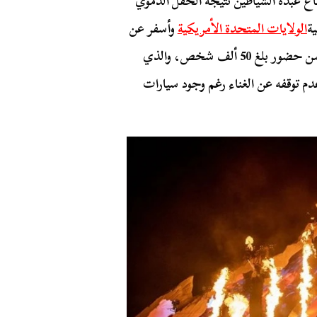
تباع عبدة الشياطين نتيجة الحفل الدموي
الولايات المتحدة الأمريكية
وأسفر عن
موت 10 أشخاص نتيجة اختناق وإصابة 3000 آخرين ضمن حضور بلغ 50 ألف شخص، والذي
م توقفه عن الغناء رغم وجود سيارات