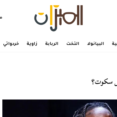
هم
ة
البيانولا
التخت
الربابة
زاوية
خردواتي
يس سكوت؟