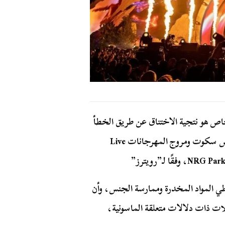
شخاص هو نتجية الاختناق عن طريق الخطأ
إلا أن نحو 200 أسرة قامت برفع دعوى قضائية ضد ترافيس سكوت ومروج المهرجانات Live
ي المواد المخدرة وممارسة الجنس، وأن
ات ذات دلالات متعلقة الماسونية،