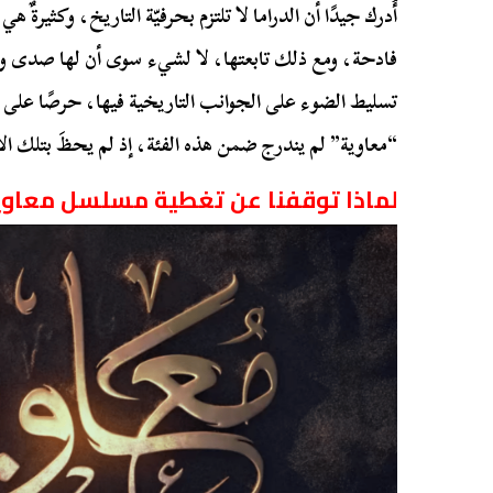
أُدرك جيدًا أن الدراما لا تلتزم بحرفيّة التاريخ، وكثيرةٌ
فادحة، ومع ذلك تابعتها، لا لشيء سوى أن لها صدى واسعًا
تسليط الضوء على الجوانب التاريخية فيها، حرصًا عل
“معاوية” لم يندرج ضمن هذه الفئة، إذ لم يحظَ بتلك الأ
لماذا توقفنا عن تغطية مسلسل معاوي