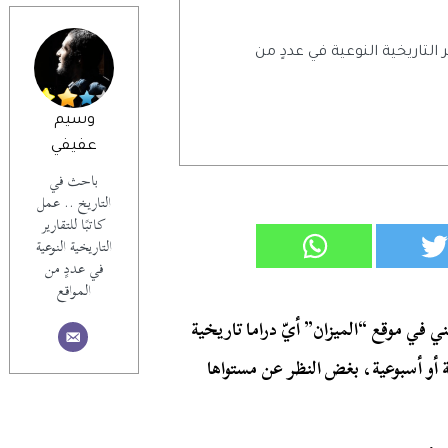
ر التاريخية النوعية في عددٍ من
وسيم
عفيفي
باحث في
التاريخ .. عمل
كاتبًا للتقارير
التاريخية النوعية
في عددٍ من
المواقع
غب عني في موقع “الميزان” أيّ دراما تاريخية
ة أو أسبوعية، بغض النظر عن مستواها