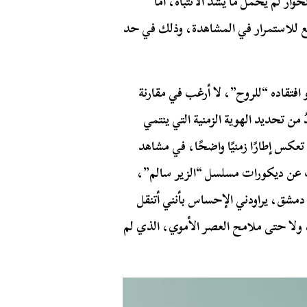
وار لم يحمل ما يشدّ الانتباه، أما
فع للاستمرار في المشاهدة، وذلك في حد
افتقاده “للروح”، لا أرغب في مقارنة
من تحديد الهوية الزمنية التي ينتمي
تعكس إطارًا زمنيًا واضحًا، في مشاهد
تصرّف عن ديكورات مسلسل “الزير سالم”،
دمشق، يراودني الإحساس بأنني أتنقل
، ولا حتى ملامح العصر الأموي، الذي لم