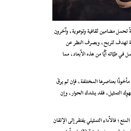
الةً تحمل مضامين ثقافية وتوعوية، وآخرون
عة تهدف للربح، وبصرف النظر عن
ي طيّاته أيًّا من هذه الأبعاد، مما
أخوذًا بعناصرها المختلفة، فإن لم يرقَ
هوِك التمثيل، فقد يشدك الحوار، وإن
متع؛ فالأداء التمثيلي يفتقر إلى الإتقان