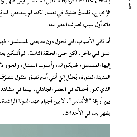
المقال التالي
باستثناء حالات نادرة (طبعًا بطل المسلسل ليس فيها) والح
الإخراج، فلستُ ضليعًا في نقده، لكنه لم يمنحني الدا
ذاته أول سبب لصرف النظر عنه.
أما ثاني الأسباب التي تحول دون متابعتي للمسلسل، فهو 
عمل فني بآخر، لكن حتى الحلقة الثامنة، لم أتمكن بعدُ 
إليها المسلسل؛ فديكوراته، وأسلوب التمثيل، والحوار لا 
المدينة المنورة، يُخيَّل إليّ أنني أمام تصوّر منقول ب
الذي تدور أحداثه في العصر الجاهلي، بينما في مشاهد 
بين أروقة “الأندلس”، لا بين أجواء عهد الدولة الراشدة
يظهر بعد في الأحداث.