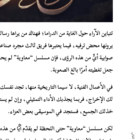
تتباين الآراء حول الغاية من الدراما؛ فهناك من يراها رس
يرونها محض ترفيه، فيما يعتبرها فريق ثالث مجرد صنا
صوابية أيٍّ من هذه الرؤى، فإن مسلسل “معاوية” لم يحمل ف
جعل تغطيته أمرًا بالغ الصعوبة.
في الأعمال الفنية، لا سيما التاريخية منها، تجد نفسك م
لك الإخراج، فربما يجذبك الأداء التمثيلي، وإن لم يست
خذلك الجميع، فستجد في الموسيقى بعض العزاء.
لكن مسلسل “معاوية” حتى اللحظة لم يقدّم أيًّا من هذه ال