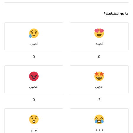
ما هو انطباعك؟
أحببته
أحزنني
0
0
أعجبني
أغضبني
0
2
هاهاها
واااو