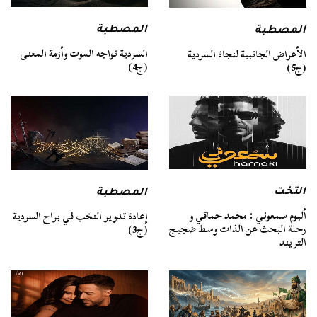
المصطبة
المصطبة
السردية تواجه الموت وأزمة المعنى
الأعراض الجانبية لنجاة السردية
(ج4)
(ج5)
التخت
المصطبة
ألبوم سمعوني : محمد حماقي و
إعادة تدوير النخب في براح السردية
رحلة البحث عن الذات وسط ضجيج
(ج3)
التريند