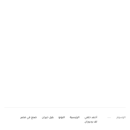
الوسوم
أحمد حلمي
الرئيسية
النونو
بليل حيران
صنع في مصر
لف ودوران