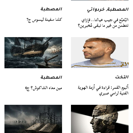
المصطبة
المصطبة
,
خردواتي
كلنا سفينة ثيسوس ج7
البُعبُع في جيب عيالنا.. فإزاي
نتطمن من غير ما نبقى مُخبرين؟
التخت
المصطبة
ألبوم القمر: قراءة في أزمة الهوية
مين معاه الشاكوش؟ ج6
الفنية لرامي صبري