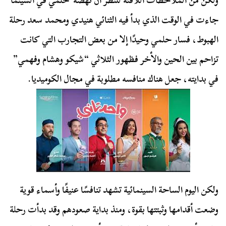
ولكن من الملاحظات اللافتة للنظر أن نهضة حلمي في السينما
جاءت في الوقت الذي بدأ فيه الثنائي هنيدي ومحمد سعد رحلة
الهبوط، فسار حلمي وحيدًا إلا من بعض التجارب التي كانت
تزاحم بين الحين والأخر فظهور الثلاثي “شيكو وهشام وفهمي”
في بدايته، جعل هناك منافسه مطلوبة في مجال الكوميديا.
ولكن اليوم الساحة السينمائية تشهد تنافسًا عنيفًا وأسماء قوية
وضعت أقدامها وثبتتها بقوة، ومنذ بداية صعودهم وقد بدأت رحلة