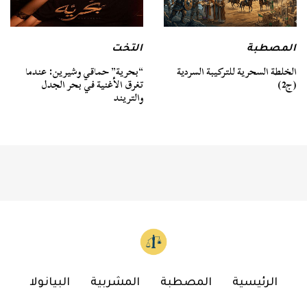
المصطبة
التخت
الخلطة السحرية للتركيبة السردية
“بحرية” حماقي وشيرين: عندما
(ج2)
تغرق الأغنية في بحر الجدل
والتريند
الرئيسية
المصطبة
المشربية
البيانولا