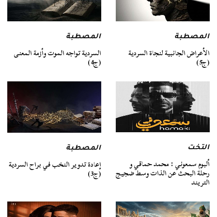
المصطبة
المصطبة
السردية تواجه الموت وأزمة المعنى
الأعراض الجانبية لنجاة السردية
(ج4)
(ج5)
التخت
المصطبة
ألبوم سمعوني : محمد حماقي و
إعادة تدوير النخب في براح السردية
رحلة البحث عن الذات وسط ضجيج
(ج3)
التريند