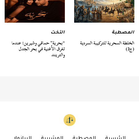
المصطبة
التخت
الخلطة السحرية للتركيبة السردية
“بحرية” حماقي وشيرين: عندما
(ج2)
تغرق الأغنية في بحر الجدل
والتريند
الرئيسية
المصطبة
المشربية
البيانولا