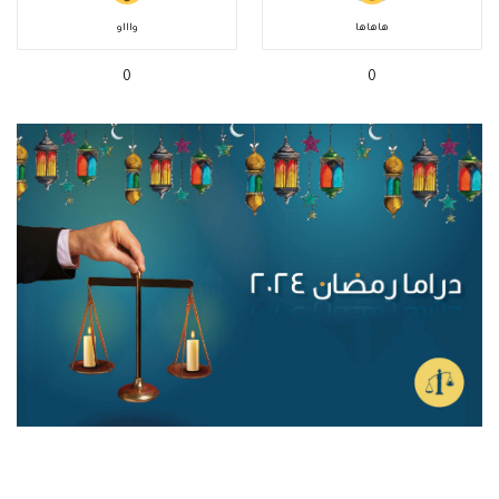
هاهاها
واااو
0
0