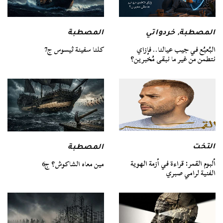
المصطبة
المصطبة
,
خردواتي
كلنا سفينة ثيسوس ج7
البُعبُع في جيب عيالنا.. فإزاي
نتطمن من غير ما نبقى مُخبرين؟
التخت
المصطبة
ألبوم القمر: قراءة في أزمة الهوية
مين معاه الشاكوش؟ ج6
الفنية لرامي صبري