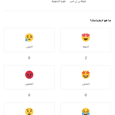
فرقة بي تي اس
كوريا الجنوبية
ما هو انطباعك؟
أحببته
أحزنني
0
2
أعجبني
أغضبني
0
0