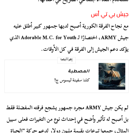
جيش بي تي أس
مع نجاح الفرقة الكورية أصبح لديها جمهور كبير أطلق عليه
جيش ARMY، اختصارًا لـ Adorable M.C. for Youth الذي
يؤكد دعم الجيش إلى الفرقة في كل الأوقات.
إقرأ أيضا
المصطبة
كلنا سفينة ثيسوس ج7
لم يكن جيش ARMY مجرد جمهور يشجع فرقته المفضلة فقط
بل أصبح له تأثير وأضح في إحداث نوع من التغيرات فعلى سبيل
المثال، جمعوا تبرعات بقيمة مليون دولار لدعم حركة “الحياة