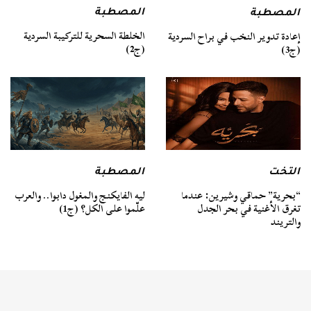
المصطبة
المصطبة
الخلطة السحرية للتركيبة السردية
إعادة تدوير النخب في براح السردية
(ج2)
(ج3)
التخت
المصطبة
“بحرية” حماقي وشيرين: عندما
ليه الفايكنج والمغول دابوا.. والعرب
تغرق الأغنية في بحر الجدل
علّموا على الكل؟ (ج1)
والتريند