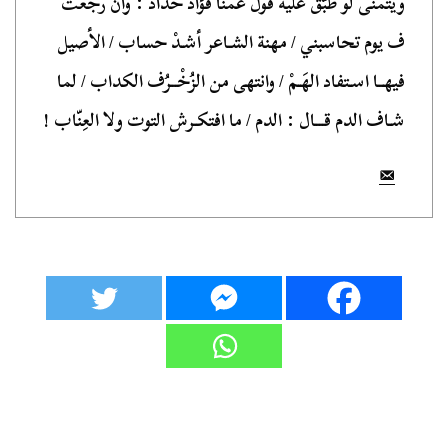
ويتمنى لو طُبّقَ عليه قول عمنا فؤاد حدّاد : وان رجعت
ف يوم تحاسبني / مهنة الشـاعر أشـدْ حساب / الأصيل
فيهــا اسـتفاد الهَـمْ / وانتهى من الزُخْــرُف الكداب / لما
شـاف الدم قـــال : الدم / ما افتكـرش التوت ولا العِنّاب !