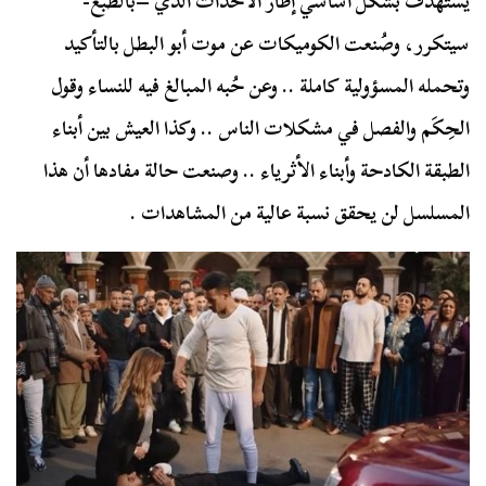
يستهدف بشكل أساسي إطار الأحداث الذي –بالطبع-
سيتكرر، وصُنعت الكوميكات عن موت أبو البطل بالتأكيد
وتحمله المسؤولية كاملة .. وعن حُبه المبالغ فيه للنساء وقول
الحِكَم والفصل في مشكلات الناس .. وكذا العيش بين أبناء
الطبقة الكادحة وأبناء الأثرياء .. وصنعت حالة مفادها أن هذا
المسلسل لن يحقق نسبة عالية من المشاهدات .