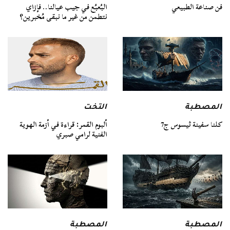
فن صناعة الطبيعي
البُعبُع في جيب عيالنا.. فإزاي
نتطمن من غير ما نبقى مُخبرين؟
المصطبة
التخت
كلنا سفينة ثيسوس ج7
ألبوم القمر: قراءة في أزمة الهوية
الفنية لرامي صبري
المصطبة
المصطبة