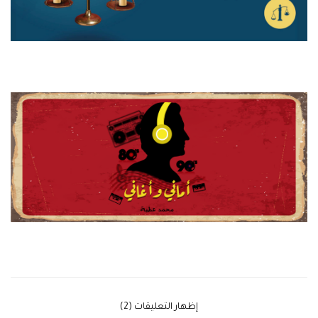
‫إظهار التعليقات (2)