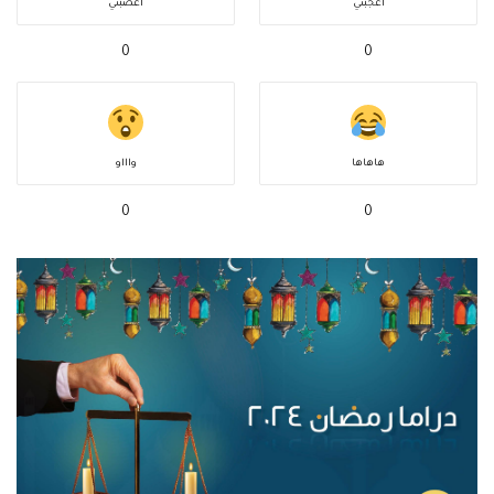
أعجبني
أغضبني
0
0
هاهاها
واااو
0
0