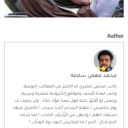
Author
محمد فهمي سلامة
كاتب صحفي مصري له الكثير من المقالات النوعية،
وكتب لعدة صُحف ومواقع إلكترونية مصرية وعربية،
ويتمنى لو طُبّقَ عليه قول عمنا فؤاد حدّاد : وان رجعت ف
يوم تحاسبني / مهنة الشـاعر أشـدْ حساب / الأصيل فيهــا
اسـتفاد الهَـمْ / وانتهى من الزُخْــرُف الكداب / لما شـاف
الدم قـــال : الدم / ما افتكـرش التوت ولا العِنّاب !