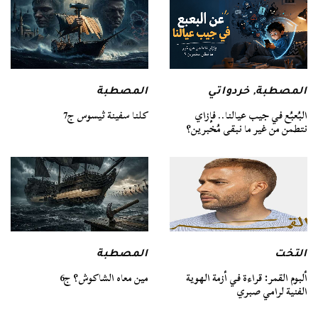
المصطبة
المصطبة
,
خردواتي
كلنا سفينة ثيسوس ج7
البُعبُع في جيب عيالنا.. فإزاي
نتطمن من غير ما نبقى مُخبرين؟
التخت
المصطبة
ألبوم القمر: قراءة في أزمة الهوية
مين معاه الشاكوش؟ ج6
الفنية لرامي صبري