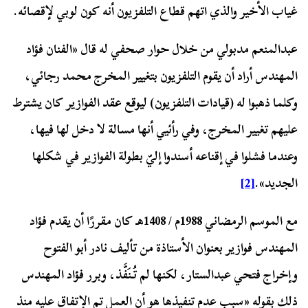
غياب الأخير والذي اتهم قطاع التلفزيون أنه كون لوبي لإقصائه.
عبدالمنعم مدبولي من خلال حوار صحفي له قال «الفنان فؤاد
المهندس أراد أن يقوم التلفزيون بتغيير المخرج محمد رجائي،
وكلما ذهبوا له (قيادات التلفزيون) ليوقع عقد الفوازير كان يشترط
عليهم تغيير المخرج، وفي رأئيي أنها مسالة لا دخل لها فيها،
وعندما فشلوا في إقناعه أسندوا إليّ بطولة الفوازير في شكلها
الجديد».
[2]
مع الموسم الرمضاني 1988م / 1408هـ كان مقررًا أن يقدم فؤاد
المهندس فوازير بعنوان الأستاذة من تأليف نادر أبو الفتوح
وإخراج فتحي عبدالستار، لكنها لم تُنَفَّذ، وبرر فؤاد المهندس
ذلك بقوله «سبب عدم تنفيذها هو أن العمل تم الإتفاق عليه منذ