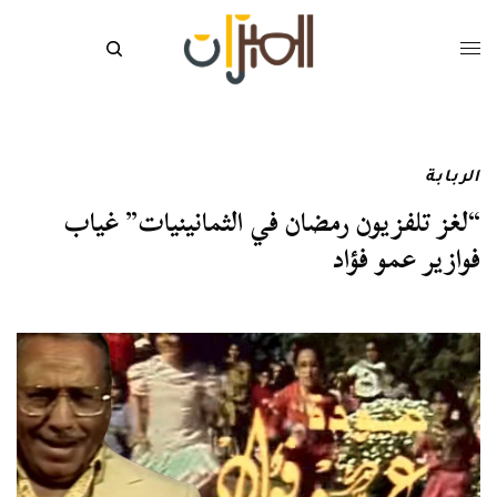
الربابة
“لغز تلفزيون رمضان في الثمانينيات” غياب
فوازير عمو فؤاد