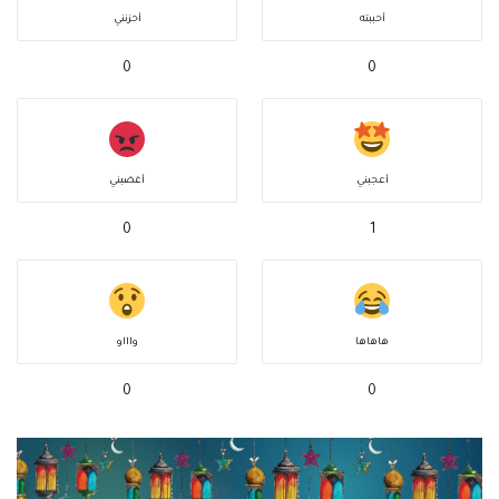
أحببته
أحزنني
0
0
أعجبني
أغضبني
0
1
هاهاها
واااو
0
0