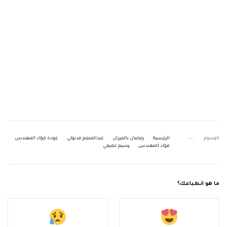
الوسوم
الرئيسية
رمضان بالميزان
عبدالمنعم مدبولي
عودة فؤاد المهندس
فؤاد المهندس
وسيم عفيفي
ما هو انطباعك؟