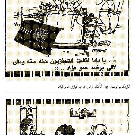
كاريكاتير يرصد حزن الأطفال من غياب فوازير عمو فؤاد