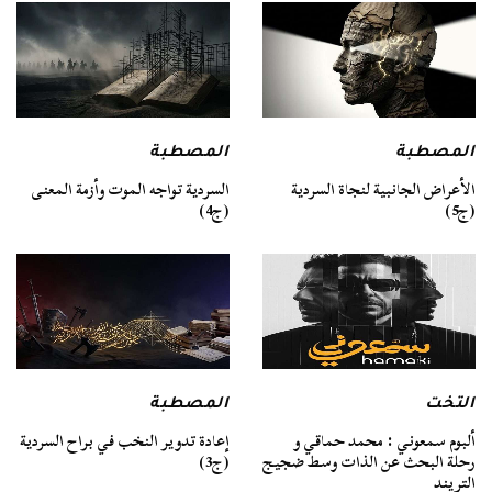
المصطبة
المصطبة
السردية تواجه الموت وأزمة المعنى
الأعراض الجانبية لنجاة السردية
(ج4)
(ج5)
التخت
المصطبة
ألبوم سمعوني : محمد حماقي و
إعادة تدوير النخب في براح السردية
رحلة البحث عن الذات وسط ضجيج
(ج3)
التريند