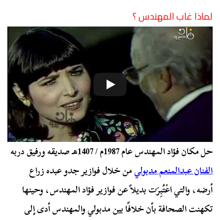
لماذا غاب المهندس ؟
حل مكان فؤاد المهندس عام 1987م / 1407هـ صديقه ورفيق دربه
الفنان عبدالمنعم مدبولي
من خلال فوازير جدو عبده زراع
أرضه، والتي اعْتُبِرَت بديلاً عن فوازير فؤاد المهندس، وحينها
تكهنت الصحافة بأن خلافًا بين مدبولي والمهندس أدى إلى