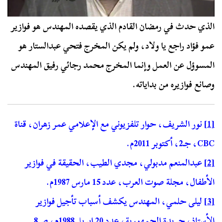
الذي حدث في رمضان القادم الذي يقصده المهندس هو فوازير
عمو فؤاد راجع يا ولاد، ولم يكن المخرج فتحي عبدالستار هو
المسوؤل عن العمل وإنما المخرج محمد رجائي رفيق المهندس
وصانع فوازيره من بداياته.
[1]
نور الشريف، حوار تلفزيوني مع الإعلامي عمر زهران، قناة
CBC، جـ2، أكتوبر 2011م.
[2]
عبدالمنعم مدبولي، مجدي الطيب، الحقيقة في فوازير
الأطفال، مجلة صوت العرب، عدد 15 مارس 1987م.
[3]
ليلى حلمي، المهندس يكشف أسباب تأجيل فوازير
الأستاذ، جريدة الجمهورية، عدد 20 إبريل 1988م، ص8.